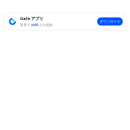
Gate アプリ
ダウンロード
世界で
45M
人が信頼
案内
当社について
商品
採用情報
P2P
サポート
ニュースルーム
交換 & ブロック取引
VIP特典
F1 Oracle Red Bull Racing 公式スポンサー