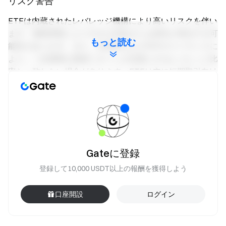
リスク警告
ETFは内蔵されたレバレッジ機構により高いリスクを伴い
ます。価格変動により大きな利益または損失が発生する可
もっと読む
能性があります。また、定期的および日中のリバランスに
より、一定期間の累積リターンが目標とするレバレッジ比
率と一致しない場合があります。ETFは主に短期取引向け
に設計されており、長期保有には適していません。取引前
に関連するリスクを十分にご理解いただきますようお願い
いたします。
Gate チーム
Gateに登録
2026 年 4 月 21 日
登録して10,000 USDT以上の報酬を獲得しよう
口座開設
ログイン
暗号通貨へのゲートウェイ
4,900 種類以上の暗号通貨を安全かつ迅速、簡単に取引可
能