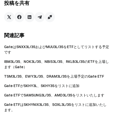
投稿を共有
今すぐ行動を
サインアップ
して最大 10,000 ドルのウェルカムリワード
を獲得
友達を招待
して 40％ のコミッションを獲得
つながりを維持しましょう
関連記事
Gate 公式ウェブサイトを訪問
Gate アプリ | デスクトップをダウンロード
GateはSNXX3L/3SおよびMUU3L/3SをETFとしてリストする予定
X (Twitter) でフォロー
してさらなるボーナスを獲得
です
Telegram コミュニティに参加
して話題のトピックを議論
IBM3L/3S、NOK3L/3S、NBIS3L/3S、RKLB3L/3SのETFを上場し
グローバルコミュニティと交流
して最新の洞察を得る
ます（Gate）
透明性とセキュリティ
100％ の準備金証明をチェック
TSM3L/3S、EWY3L/3S、DRAM3L/3Sを上場予定のGate ETF
Gate ETFがSKHY3L、SKHY3Sをリストに追加
Gate ETFでSAMSUNG3L/3S、AMD3L/3Sをリストいたします
Gate ETFはSKHYNIX3L/3S、SOXL3L/3Sをリストに追加いたし
ます。