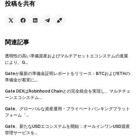
投稿を共有
万以上のユーザーに4,500種類以上のデジタル資産を提供
し、業界初となる100％プルーフ・オブ・リザーブを実現
しました。主要な取引サービスに加え、Gateエコシステ
ムにはGateウォレット、Gateベンチャーズなどの革新的
なソリューションが含まれています。
関連記事
詳細は以下をご覧ください：
ウェブサイト
|
X
|
Telegram
|
LinkedIn
|
Instagram
|
YouTube
透明性の高い準備資産およびマルチアセットエコシステムの進展
により、G...
免責事項：
Gateが最新の準備金証明レポートをリリース：BTCおよびETHの
準備金が着実に...
本内容はオファー、勧誘、または推奨を構成するものでは
Gate DEXはRobinhood Chainとの完全統合を実現し、マルチチェ
ありません。投資判断を行う際は、必ず独立したプロフェ
ーンエコシステム...
ッショナルの助言を求めてください。Gateは、特定の法
域において一部サービスを制限または禁止する場合があり
Gate、グローバルな資産運用・プライベートバンキングプラット
ます。詳細は
利用規約
をご参照ください。
フォーム「...
Gate、新たなUSDエコシステムを開始：オールインワンUSD資産
管理サービスを...