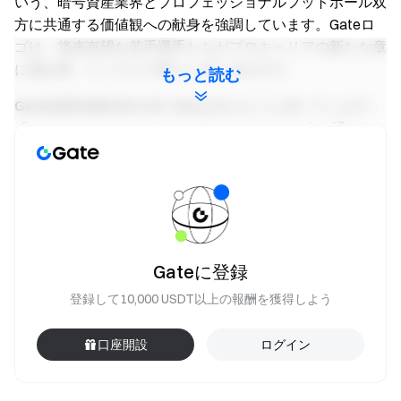
いう、暗号資産業界とプロフェッショナルフットボール双
方に共通する価値観への献身を強調しています。Gateロ
ゴは、将来有望な若手選手たちがプロキャリアの新たな章
に挑む際、ピッチ上で彼らと共に歩みます。
もっと読む
Gate創業者兼CEOのDr. Hanは次のように述べています：
「Gateは、テクノロジーとイノベーションの力を通じて
世界中のユーザーを支援することに一貫して取り組んでき
ました。2024年にパートナーシップを開始して以来、イ
ンテルの素晴らしい精神とレジリエンスを目の当たりにし
てきました。U23チームの支援はGateにとって自然な進展
であり、次世代の才能を育成することを信念としていま
す。スリーブでのデビューは、未来のスターを育て、クラ
Gateに登録
ブと共に成長する情熱を象徴しています。」
登録して10,000 USDT以上の報酬を獲得しよう
Gateについて
口座開設
ログイン
Gateは、2013年にDr. Hanによって設立された世界最古級
の暗号資産取引所の一つです。プラットフォームは5,100