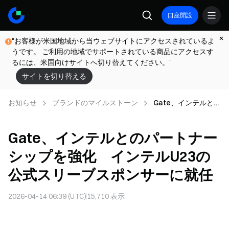
口座開設
"お客様が米国地域から当ウェブサイトにアクセスされているよ
うです。 ご利用の地域でサポートされている商品にアクセスす
るには、米国向けサイトへ切り替えてください。"
サイトを切り替える
お知らせ
ブランドのマイルストーン
Gate、インテルとの
パートナーシップを
強化 インテルU23
Gate、インテルとのパートナー
の公式スリーブスポ
ンサーに就任
シップを強化 インテルU23の
公式スリーブスポンサーに就任
2026-04-14 06:39 (UTC)
15,710
表示