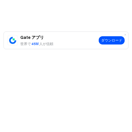
100％ の準備金証明をチェック
Gate アプリ
ダウンロード
世界で
45M
人が信頼
案内
当社について
商品
採用情報
P2P