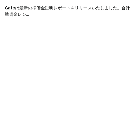
Gate チーム
Gateは最新の準備金証明レポートをリリースいたしました。合計
2026 年 4 月 14 日
準備金レシ...
暗号通貨へのゲートウェイ
4,900 種類以上の暗号通貨を安全かつ迅速、簡単に取引可
能
今すぐ行動を
サインアップ
して最大 10,000 ドルのウェルカムリワード
を獲得
友達を招待
して 40％ のコミッションを獲得
つながりを維持しましょう
Gate 公式ウェブサイトを訪問
Gate アプリ | デスクトップをダウンロード
X (Twitter) でフォロー
してさらなるボーナスを獲得
Telegram コミュニティに参加
して話題のトピックを議論
グローバルコミュニティと交流
して最新の洞察を得る
透明性とセキュリティ