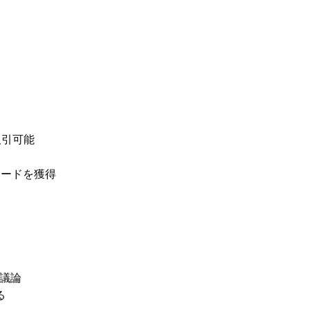
取引可能
リワードを獲得
議論
る