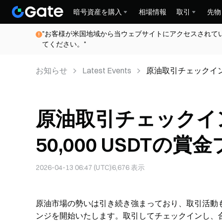
暗号資産を購入
相場情報
取引
先物
"お客様が米国地域から当ウェブサイトにアクセスされて
てください。"
お知らせ
Latest Events
原油取引チェックインチ
原油取引チェックイ
50,000 USDTの
2026-04-13 06:47 (UTC)
6,676
表示
原油市場の勢いは引き続き強まっており、取引活動も
ンジを開始いたします。取引してチェックインし、合計