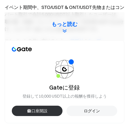
イベント期間中、STO/USDT & ONT/USDT先物またはコン
バート取引で合計5,000 USDT以上取引したユーザーは、
取引量（先物＋コンバート）に応じて30,000 USDTを山分
もっと読む
け。1ユーザーあたりの上限は200 USDTです。
コンバートの使い方はこちら：
アプリ
/
ウェブ
先物資金で運用収益を獲得
いつでも取引可能 — 柔軟な資金で報酬が継続
今すぐお試し
注意事項：
Gateに登録
参加にはイベントページの[今すぐ参加]ボタンをク
登録して10,000 USDT以上の報酬を獲得しよう
リックしてエントリーし、本人確認を完了する必要が
あります。
口座開設
ログイン
報酬を受け取るには、STO/USDT & ONT/USDTパー
ペチュアル先物の取引が必要です。取引量＝買い注文