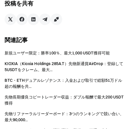
投稿を共有
＋売り注文の合計です。
報酬2はSTO & ONTの入金のみが有効です。純入金
＝イベント期間中の総入金額－同期間の総出金額。オ
ンチェーン入金、P2P、法定通貨入金のみが対象で
す。内部振替は含まれません。
関連記事
イベント報酬はポジションバウチャーとして付与さ
新規ユーザー限定：勝率100％、最大1,000 USDT獲得可能
れます。全報酬はイベント終了後14営業日以内にユー
ザー口座へ配布されます。
KIOXIA（Kioxia Holdings 285A.T）先物新通貨AirDrop：登録して
5USDTをクレーム、最大...
他の同様のGateイベントにも参加可能ですが、報酬
は1つのみ受け取れます。
BTC・ETHデュアルレゾナンス：入金および取引で総額51万ドル
超の報酬を共...
架空アカウントの一括登録、不正な取引量操作、自
己取引などの不正行為は禁止です。同一認証ユーザー
先物長期優良コピートレーダー収益：ダブル報酬で最大200 USDT
の複数アカウントは1アカウントとして扱われます。
獲得
サブアカウントは参加できません。
先物リファーラルリーダーボード：3つのランキングで競い合い、
マーケットメイカー、法人、機関、アフィリエイト
最大90,000...
アカウントは本イベントに参加できません。