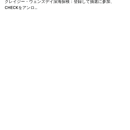
クレイジー・ウェンズデイ深海探検：登録して抽選に参加、
CHECKをアンロ...
翻訳版と英語版に相違がある場合は、英語版が優先
されます。
本イベントに関する最終的な解釈権はGateに帰属し
ます。
英国およびその他の制限地域のユーザーは、一部ま
たは全てのサービス（本イベント、ゲーム、コンペテ
ィション等への参加を含む）を利用できない場合があ
ります。制限地域の詳細は
ユーザー契約
をご確認くだ
さい。
リスク警告：暗号資産の取引は、市場状況や政策な
ど様々な要因の影響を受けます。市場は非常に変動
し、価格変動は予測できません。市場リスクを十分ご
理解の上、慎重にお取引ください。
先物取引操作ガイ
ド
もご参照ください。