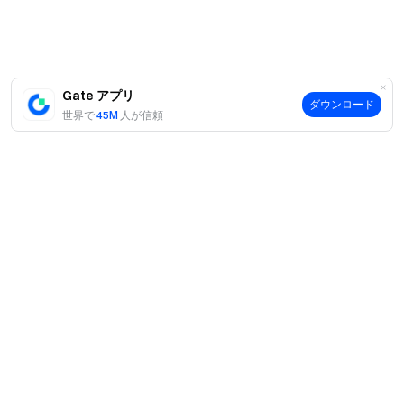
Gate チーム
2026 年 4 月 2 日
Gate アプリ
暗号通貨へのゲートウェイ
ダウンロード
世界で
45M
人が信頼
4,900 種類以上の暗号通貨を安全かつ迅速、簡単に取引可
能
今すぐ行動を
サインアップ
して最大 10,000 ドルのウェルカムリワード
を獲得
友達を招待
して 40％ のコミッションを獲得
つながりを維持しましょう
Gate 公式ウェブサイトを訪問
案内
Gate アプリ | デスクトップをダウンロード
X (Twitter) でフォロー
してさらなるボーナスを獲得
当社について
商品
Telegram コミュニティに参加
して話題のトピックを議論
採用情報
グローバルコミュニティと交流
して最新の洞察を得る
P2P
サポート
透明性とセキュリティ
ニュースルーム