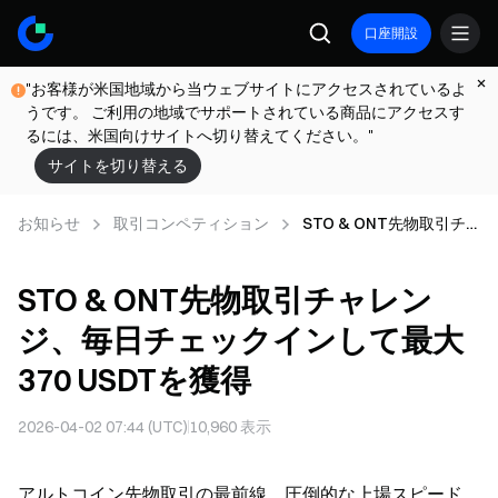
口座開設
"お客様が米国地域から当ウェブサイトにアクセスされているよ
うです。 ご利用の地域でサポートされている商品にアクセスす
るには、米国向けサイトへ切り替えてください。"
サイトを切り替える
お知らせ
取引コンペティション
STO & ONT先物取引チ
ャレンジ、毎日チェック
インして最大370 USDT
STO & ONT先物取引チャレン
を獲得
ジ、毎日チェックインして最大
370 USDTを獲得
2026-04-02 07:44 (UTC)
10,960
表示
アルトコイン先物取引の最前線。圧倒的な上場スピード、