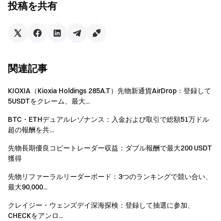
投稿を共有
限先物の取引が必要です。取引高＝買い数量＋売り数
量となります。
報酬2では、TAOおよびPEPEの入金のみが有効で
す。純入金＝イベント期間中の合計入金−イベント期
間中の合計出金。オンチェーン入金、P2P、法定通貨
関連記事
入金のみが対象です。内部振替は含まれません。
KIOXIA（Kioxia Holdings 285A.T）先物新通貨AirDrop：登録して
イベント報酬はポジションクーポンとして付与され
5USDTをクレーム、最大...
ます。全ての報酬はイベント終了後14営業日以内にユ
ーザーアカウントへ配布されます。
BTC・ETHデュアルレゾナンス：入金および取引で総額51万ドル
超の報酬を共...
他の同様のGateイベントにも参加可能ですが、報酬
の受取は1イベントのみとなります。
先物長期優良コピートレーダー収益：ダブル報酬で最大200 USDT
獲得
不正アカウントの一括登録、悪意ある取引高操作、
自己取引等の不正行為は禁止されています。同一認証
先物リファーラルリーダーボード：3つのランキングで競い合い、
最大90,000...
ユーザーによる複数アカウントは1アカウントとして
扱われます。サブアカウントの参加はできません。
クレイジー・ウェンズデイ深海探検：登録して抽選に参加、
CHECKをアンロ...
マーケットメイカー、法人、機関、アフィリエイト