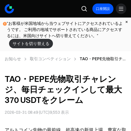
口座開設
"お客様が米国地域から当ウェブサイトにアクセスされているよ
うです。 ご利用の地域でサポートされている商品にアクセスす
るには、米国向けサイトへ切り替えてください。"
サイトを切り替える
お知らせ
取引コンペティション
TAO・PEPE先物取引チ
ャレンジ、毎日チェック
インして最大370 USDT
TAO・PEPE先物取引チャレン
をクレーム
ジ、毎日チェックインして最大
370 USDTをクレーム
2026-03-31 08:49 (UTC)
9,553
表示
アルトコイン先物の最前線。超高速の新規上場、豊富な取