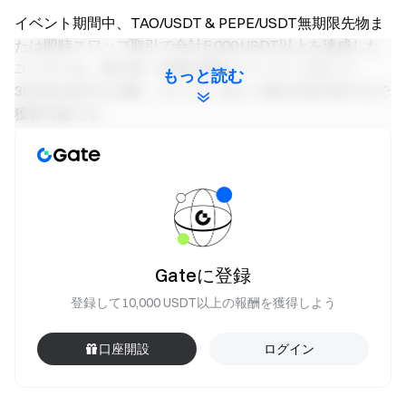
イベント期間中、TAO/USDT & PEPE/USDT無期限先物ま
たは即時スワップ取引で合計5,000 USDT以上を達成した
ユーザーは、取引高（先物+即時スワップ）に応じて
もっと読む
30,000 USDTを分配、1ユーザーあたり最大200 USDTまで
獲得可能です。
即時スワップのチュートリアルはこちら：
アプリ
/
ウェブ
先物資金で利回りを獲得
いつでも取引可能 — 柔軟な資金で報酬が継続
今すぐお試し
Gateに登録
注意事項：
登録して10,000 USDT以上の報酬を獲得しよう
参加者はイベントページの[今すぐ参加]ボタンをク
リックし、イベント登録および本人確認を完了する必
口座開設
ログイン
要があります。報酬受取には本人確認が必須です。
報酬を受け取るには、TAO/USDT & PEPE/USDT無期