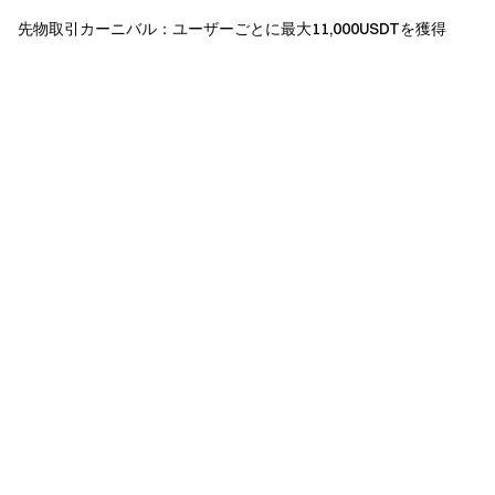
アカウントは本イベントに参加できません。
先物取引カーニバル：ユーザーごとに最大11,000USDTを獲得
翻訳版と英語版に相違がある場合は、英語版が優先
されます。
本イベントの最終的な解釈権はGateが保有します。
英国およびその他制限地域のユーザーは、一部また
は全てのサービス（本イベント、ゲーム、コンペティ
ションへの参加を含む）をご利用いただけない場合が
あります。制限地域の詳細は
利用規約
をご確認くださ
い。
リスク警告：暗号資産取引は、市場状況や政策等、
様々な要因の影響を受けます。市場は非常に変動しや
すく、価格変動は予測困難です。市場リスクを十分ご
理解の上、慎重にお取引ください。
先物取引ガイド
も
ご参照ください。