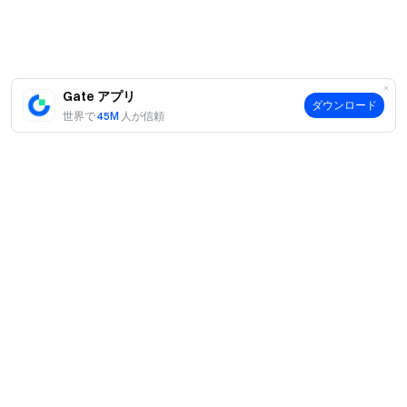
Gate チーム
2026 年 3 月 31 日
Gate アプリ
暗号通貨へのゲートウェイ
ダウンロード
世界で
45M
人が信頼
4,900 種類以上の暗号通貨を安全かつ迅速、簡単に取引可
能
今すぐ行動を
サインアップ
して最大 10,000 ドルのウェルカムリワード
を獲得
友達を招待
して 40％ のコミッションを獲得
つながりを維持しましょう
Gate 公式ウェブサイトを訪問
案内
Gate アプリ | デスクトップをダウンロード
X (Twitter) でフォロー
してさらなるボーナスを獲得
当社について
商品
Telegram コミュニティに参加
して話題のトピックを議論
採用情報
グローバルコミュニティと交流
して最新の洞察を得る
P2P
サポート
透明性とセキュリティ
ニュースルーム