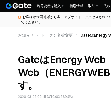
暗号資産を購入
相場情報
取引
先物
"お客様が米国地域から当ウェブサイトにアクセスされて
てください。"
お知らせ
トークン名称変更
GateはEnergy
更いたします。
GateはEnergy We
Web（ENERGYW
す。
2026-03-25 09:15 (UTC)
63,569
表示