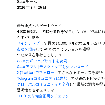
Gate チーム
2026 年 3 月 25 日
暗号通貨へのゲートウェイ
4,900 種類以上の暗号通貨を安全かつ迅速、簡単に
今すぐ行動を
サインアップ
して最大 10,000 ドルのウェルカム
友達を招待
して 40％ のコミッションを獲得
つながりを維持しましょう
Gate 公式ウェブサイトを訪問
Gate アプリ | デスクトップをダウンロード
X (Twitter) でフォロー
してさらなるボーナスを獲得
Telegram コミュニティに参加
して話題のトピックを
グローバルコミュニティと交流
して最新の洞察を得
透明性とセキュリティ
100％ の準備金証明をチェック