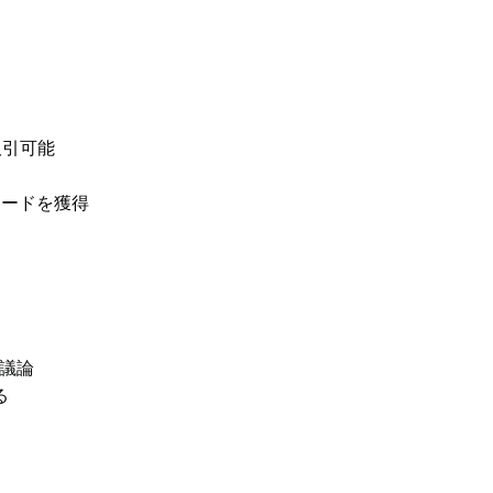
取引可能
リワードを獲得
議論
る