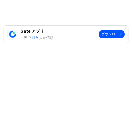
VIP 12
0.00025
0.00037
VIP 13
0.00025
0.00035
VIP 14
0.00025
0.00035
Gate アプリ
ダウンロード
世界で
45M
人が信頼
VIP 15
0.00025
0.00035
VIP 16
0.00025
0.00035
CrossExアカウントについて
CrossExアカウントとは？
CrossExは、プロ投資家、クオンティティブチーム、
案内
機関向けに設計されたワンストップのクロス取引所取
引・クリアリング・決済プラットフォームです。統合
当社について
商品
型クロス取引所アカウント構造、低遅延執行、標準化
採用情報
されたクリアリング・決済を基盤とし、主要取引所へ
P2P
サポート
ニュースルーム