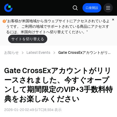
口座開設
"お客様が米国地域から当ウェブサイトにアクセスされているよ
うです。 ご利用の地域でサポートされている商品にアクセスす
るには、米国向けサイトへ切り替えてください。"
サイトを切り替える
お知らせ
Latest Events
Gate CrossExアカウントがリリ
ースされました、今すぐオープ
ンして期間限定のVIP+3手数料特
Gate CrossExアカウントがリリ
典をお楽しみください
ースされました、今すぐオープ
ンして期間限定のVIP+3手数料特
典をお楽しみください
2026-01-20 02:49 (UTC)
8,934
表示