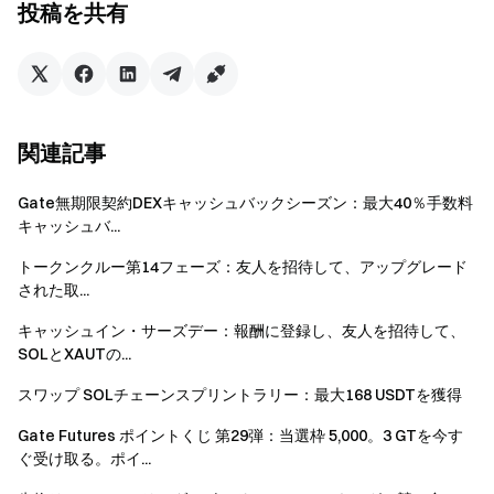
投稿を共有
VIP 13
0.00005
0.00026
VIP 14
0.00005
0.00026
VIP 15
0.00005
0.00026
関連記事
VIP 16
0.00005
0.00026
Gate無期限契約DEXキャッシュバックシーズン：最大40％手数料
キャッシュバ...
CrossEx – 現物取引
トークンクルー第14フェーズ：友人を招待して、アップグレード
された取...
VIPティア
メイカー
テイカー
キャッシュイン・サーズデー：報酬に登録し、友人を招待して、
SOLとXAUTの...
VIP 0
0.001
0.001
スワップ SOLチェーンスプリントラリー：最大168 USDTを獲得
VIP 1
0.00099
0.00099
Gate Futures ポイントくじ 第29弾：当選枠 5,000。3 GTを今す
ぐ受け取る。ポイ...
VIP 2
0.00098
0.00098