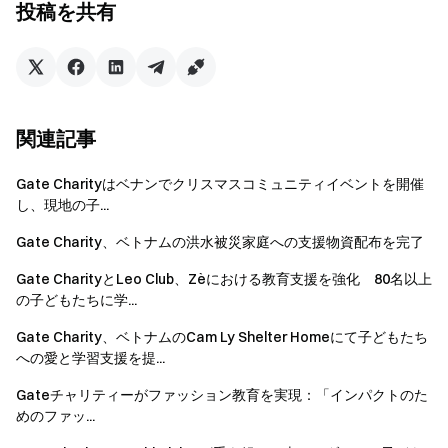
投稿を共有
社会的、法的な問題を慎重に考慮しながら、都市の重要な
課題に取り組みました。2〜3人の多様な分野のチームが
協力して、自らの解決策を開発し、完全機能のプロトタイ
プを提出しました。業界の専門家がメンターとして参加
し、スマートシティの課題、技術的なガイダンス、倫理的
関連記事
考慮事項に関する知見を提供しました。審査員団は、提出
された各プロジェクトを実現可能性、革新性、倫理的責任
Gate Charityはベナンでクリスマスコミュニティイベントを開催
に基づいて評価し、最終的に実世界での影響を持つ可能性
し、現地の子...
のある最も有望なプロジェクトを認定しました。
Gate Charity、ベトナムの洪水被災家庭への支援物資配布を完了
Gate CharityとLeo Club、Zèにおける教育支援を強化 80名以上
の子どもたちに学...
Gate Charity、ベトナムのCam Ly Shelter Homeにて子どもたち
への愛と学習支援を提...
Gateチャリティーがファッション教育を実現：「インパクトのた
めのファッ...