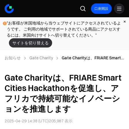
口座開設
"お客様が米国地域から当ウェブサイトにアクセスされているよ
うです。 ご利用の地域でサポートされている商品にアクセスす
るには、米国向けサイトへ切り替えてください。"
サイトを切り替える
お知らせ
Gate Charity
Gate Charityは、FRIARE Smart
Cities Hackathonを促進し、アフ
リカで持続可能なイノベーション
Gate Charityは、FRIARE Smart
を推進します
Cities Hackathonを促進し、ア
フリカで持続可能なイノベーシ
ョンを推進します
2025-04-29 14:38 (UTC)
205,987
表示