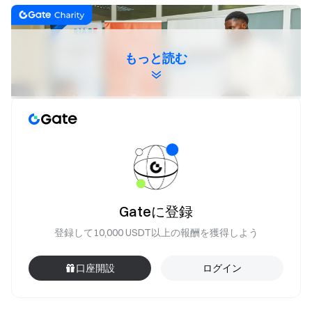
もっと読む
スマートシティ・ハッカソンは、アフリカ全土の都市開発
Gateに登録
における先進的イノベーションの触媒として成功裡に機能
登録して10,000 USDT以上の報酬を獲得しよう
しました。Gate Charityの支援により、このイベントは多
様な分野のチームを結集し、アフリカの都市を持続可能で
口座開設
ログイン
抵抗力のあるスマートシティに変革するための革新的で責
任あるアプローチを開発しました。参加者は、人工知能、
ブロックチェーン、その他の新興技術を統合し、倫理的、