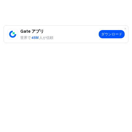
学際的なコラボレーションを推進し、実世界のアプリケー
ションに適した機能プロトタイプを構築するためのダイナ
ミックなプラットフォームを提供しました。Gate Charity
の関与により、最も有望で実現可能なソリューションが認
識され、報酬が与えられ、将来の実装のための位置付けが
Gate アプリ
ダウンロード
世界で
45M
人が信頼
行われました。
案内
当社について
商品
採用情報
P2P
サポート
ニュースルーム