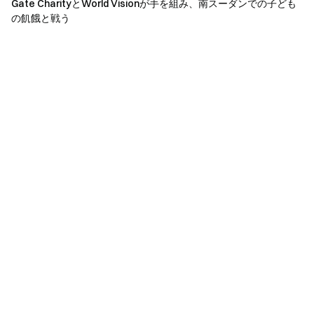
Gate CharityとWorld Visionが手を組み、南スーダンでの子ども
の飢餓と戦う
ハッカソンは、特定の都市化の問題に対処するために創造
性と革新を促し、責任あるAIによる都市の解決策のための