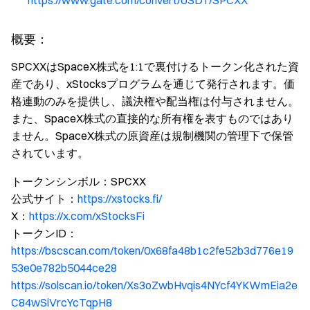
https://www.gate.com/convert/USDT/SPCXX
概要：
SPCXXはSpaceX株式を1:1で裏付けるトークン化された資
産であり、xStocksプログラムを通じて発行されます。価
格連動のみを提供し、議決権や配当権は付与されません。
また、SpaceX株式の直接的な所有権を表すものではあり
ません。SpaceX株式の原資産は規制機関の管理下で保管
されています。
トークンシンボル：SPCXX
公式サイト：
https://xstocks.fi/
X：
https://x.com/xStocksFi
トークンID：
https://bscscan.com/token/0x68fa48b1c2fe52b3d776e19
53e0e782b5044ce28
https://solscan.io/token/Xs3oZwbHvqis4NYcf4YKWmEia2e
C84wSiVrcYcTqpH8