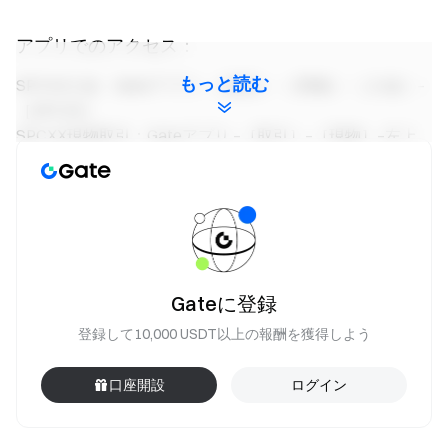
アプリでのアクセス：
もっと読む
SPCXX入金：Gateアプリ –［資産］–［現物］–［入金］–
［SPCXX］
SPCXX現物取引：Gateアプリ –［取引］–［現物］–左上
でSPCXXマーケットを選択
SPCXX即時スワップ取引：Gateアプリ –［取引］–［即時
スワップ］–SPCXXを選択
Gate チーム
Gateに登録
2026 年 6 月 13 日
登録して10,000 USDT以上の報酬を獲得しよう
口座開設
ログイン
暗号通貨へのゲートウェイ
4,900 種類以上の暗号通貨を安全かつ迅速、簡単に取引可
能