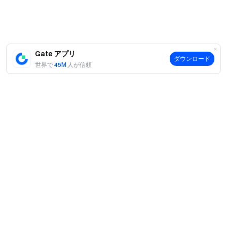
Gate アプリ
ダウンロード
世界で
45M
人が信頼
案内
当社について
商品
採用情報
P2P
サポート
ニュースルーム