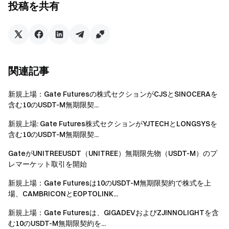
投稿を共有
今すぐ行動を
サインアップ
して最大 10,000 ドルのウェルカムリワード
を獲得
友達を招待
して 40％ のコミッションを獲得
つながりを維持しましょう
関連記事
Gate 公式ウェブサイトを訪問
Gate アプリ | デスクトップをダウンロード
新規上場：Gate Futuresの株式セクションがCJSとSINOCERAを
X (Twitter) でフォロー
してさらなるボーナスを獲得
含む10のUSDT-M無期限契...
Telegram コミュニティに参加
して話題のトピックを議論
グローバルコミュニティと交流
して最新の洞察を得る
新規上場: Gate Futures株式セクションがYJTECHとLONGSYSを
含む10のUSDT-M無期限契...
透明性とセキュリティ
100％ の準備金証明をチェック
GateがUNITREEUSDT（UNITREE）無期限先物（USDT-M）のプ
レマーケット取引を開始
新規上場：Gate Futuresは10のUSDT-M無期限契約で株式を上
場、CAMBRICONとEOPTOLINK...
新規上場：Gate Futuresは、GIGADEVおよびZJINNOLIGHTを含
む10のUSDT-M無期限契約を...