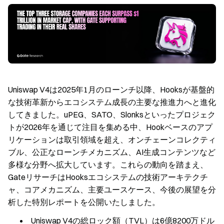
Uniswap V4は2025年1月のローンチ以降、Hooksが基盤的
な技術革新からエコシステム成長の主要な推進力へと進化
してきました。uPEG、SATO、Slonksといったプロジェク
トが2026年を通じて注目を集める中、Hookベースのアプ
リケーションは取引領域を超え、オンチェーンコレクティ
ブル、公正なローンチメカニズム、AI生成コンテンツなど
多様な分野へ拡大しています。これらの動向を踏まえ、
GateリサーチはHooksエコシステムの技術アーキテクチ
ャ、コアメカニズム、主要ユースケース、今後の展望を分
析した特別レポートを公開いたしました。
Uniswap V4の総ロック額（TVL）は6億8200万ドル