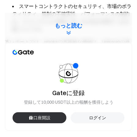
スマートコントラクトのセキュリティ、市場のボラ
ティリティ、規制の不確実性、パフォーマンスの制約
は、エコシステムの成熟に伴い引き続き対処すべき主
もっと読む
要リスクです。
本レポートでは、Hooksの本質的な価値は、Uniswapの基
盤となる流動性インフラの安定性を維持しつつ、開発者に
プログラマビリティを開放する点にあると論じています。
カスタムHookロジックを通じて、開発者は市場状況やア
プリケーション要件に応じて手数料や価格メカニズム、ユ
ーザーインタラクションを動的に調整できます。uPEG、
SATO、Slonksなどのプロジェクトは、流動性プールが資
Gateに登録
産発行、コンテンツ創出、コミュニティエンゲージメント
登録して10,000 USDT以上の報酬を獲得しよう
など、より幅広い機能を担い始めていることを示していま
す。Hooksマーケットプレイス、デベロッパーツール、エ
コシステム支援基盤の成熟が進む中、HooksはUniswap V4
口座開設
ログイン
の標準コンポーネントとして定着し、DeFiが取引インフ
ラからオープンイノベーションプラットフォームへと進化