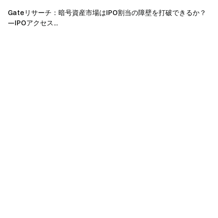
Gate チーム
Gateリサーチ：暗号資産市場はIPO割当の障壁を打破できるか？
2026 年 6 月 12 日
—IPOアクセス...
暗号通貨へのゲートウェイ
4,900 種類以上の暗号通貨を安全かつ迅速、簡単に取引可
能
今すぐ行動を
サインアップ
して最大 10,000 ドルのウェルカムリワード
を獲得
友達を招待
して 40％ のコミッションを獲得
つながりを維持しましょう
Gate 公式ウェブサイトを訪問
Gate アプリ | デスクトップをダウンロード
X (Twitter) でフォロー
してさらなるボーナスを獲得
Telegram コミュニティに参加
して話題のトピックを議論
グローバルコミュニティと交流
して最新の洞察を得る
透明性とセキュリティ