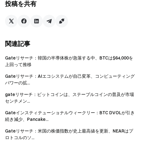
投稿を共有
する流れをさらに加速させるポジションにあります。
詳細はこちら →
Gateリサーチ：流動性がコンテンツを生
み出すとき、HooksはDeFiを再び楽しくする
Gateリサーチ
は、テクニカル分析、相場分析、業界リサ
関連記事
ーチ、トレンド予測、マクロ経済政策分析など、読者に向
けた深いコンテンツを提供する総合的なブロックチェー
Gateリサーチ：韓国の半導体株が急落する中、BTCは$64,000を
ン・暗号資産リサーチプラットフォームです。
上回って推移
Gateリサーチ：AIエコシステムが自己変革、コンピューティング
免責事項
パワーの拡...
暗号資産市場への投資には高いリスクが伴います。投資判
gateリサーチ：ビットコインは、ステーブルコインの普及が市場
断を行う前に、ご自身で十分なリサーチを行い、資産や商
センチメン...
品の性質を十分にご理解いただくようお願いいたします。
Gateインスティテューショナルウィークリー：BTC DVOLが引き
Gate
は、これらの判断に起因するいかなる損失や損害に
続き減少、Pancake...
ついても責任を負いません。
Gateリサーチ：米国の株価指数が史上最高値を更新、NEARはプ
ロトコルのソ...