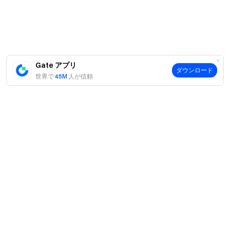
100％ の準備金証明をチェック
Gate アプリ
ダウンロード
世界で
45M
人が信頼
案内
当社について
商品
採用情報
P2P