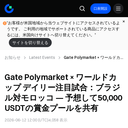
口座開設
"お客様が米国地域から当ウェブサイトにアクセスされているよ
うです。 ご利用の地域でサポートされている商品にアクセスす
るには、米国向けサイトへ切り替えてください。"
サイトを切り替える
お知らせ
Latest Events
Gate Polymarket × ワールドカ
ップ デイリー注目試合：ブラジ
ル対モロッコ — 予想して50,000
Gate Polymarket × ワールドカ
USDTの賞金プールを共有
ップ デイリー注目試合：ブラジ
ル対モロッコ — 予想して50,000
USDTの賞金プールを共有
2026-06-12 12:00 (UTC)
4,058
表示