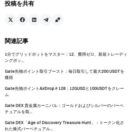
特典3：サンシャイン賞、5,000 USDT賞金プールを
投稿を共有
山分け
イベント期間中、累計ワールドカップ予測取引高が500
USDTに達したユーザーは自動的にサンシャイン賞の対象
となり、5,000 USDTの賞金プールを山分けできます。イ
関連記事
ベント終了後、対象ユーザーの累計ワールドカップ予測取
引高の割合に応じて報酬を配分いたします。累計取引高が
1分でグリッドボットをマスター：12、費用ゼロ、新規トレーディ
多いほど、受け取れる報酬も増加します。
ングボッ...
Gate先物ポイント取引ブースト：毎日取引して最大200 USDTを
イベント参加方法
獲得
ステップ1：「今すぐ参加」をクリックして登録を完了
Gate先物ポイントAirDrop＃128：12GUSDと100USDTをクレー
ステップ2：「ワールドカップ日替わり注目試合」予測に
ム
参加
Gate DEX 貴金属カーニバル：ゴールドおよびシルバーのパーペ
ステップ3：50 USDT以上の予測取引を完了
チュアルを取...
ステップ4：決済および報酬配布をお待ちください
Gate DEX「Age of Discovery Treasure Hunt」：トークン化さ
れた株式パーペチュアル...