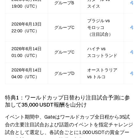
グループB
今
19:00（UTC）
スイス
ブラジル vs
2026年6月13日
グループC
モロッコ
今
22:00（UTC）
（注目試合）
2026年6月14日
ハイチ vs
グループC
今
01:00（UTC）
スコットランド
2026年6月14日
オーストラリア
グループD
今
04:00（UTC）
vs トルコ
特典1：ワールドカップ日替わり注目試合予測に参
加して35,000 USDT報酬を山分け
イベント期間中、Gateはワールドカップ全日程から35試
合の主要注目試合および話題のイベントを指定チャレンジ
試合として選定し、各試合ごとに1,000 USDTの賞金プー