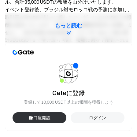
ル、合計35,000 USDTの報酬を山分けいたします。
イベント登録後、ブラジル対モロッコ戦の予測に参加し、
取引高が50 USDT以上に達したユーザーには10 USDTの報
酬を進呈いたします。予測結果は報酬獲得条件に影響しま
もっと読む
せん。（各日先着100名様限定。1ユーザーあたり最大累
計200 USDTまで受け取り可能。報酬は週次で配布されま
す。）
特典2：新規ユーザー限定特典、10,000 USDT報酬
を山分け
イベント期間中、Gate予測市場に初めて参加し、いずれ
かのワールドカップ注目試合予測で取引高が20 USDT以上
Gateに登録
に達した新規ユーザーには、10 USDTの新規ユーザー報酬
登録して10,000 USDT以上の報酬を獲得しよう
を進呈いたします。（先着1,000名様限定、早い者勝ち。
本特典は特典1との重複受取不可。報酬は週次で配布され
口座開設
ログイン
ます。）