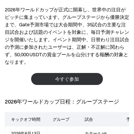
2026年ワールドカップが正式に開幕し、世界中の注目が
ピッチに集まっています。グループステージから優勝決定
まで、Gate予測市場では大会期間中、35試合の主要な注
目試合および話題のイベントを対象に、毎日予測チャレン
ジを開催いたします。イベント期間中、日替わり注目試合
の予測に参加されたユーザーは、正解・不正解に関わら
ず、50,000 USDTの賞金プールを山分けする報酬の対象と
なります。
今すぐ参加
2026年ワールドカップ日程：グループステージ
キックオフ時間
グループ
試合
予
2026年6月13日
カタール vs