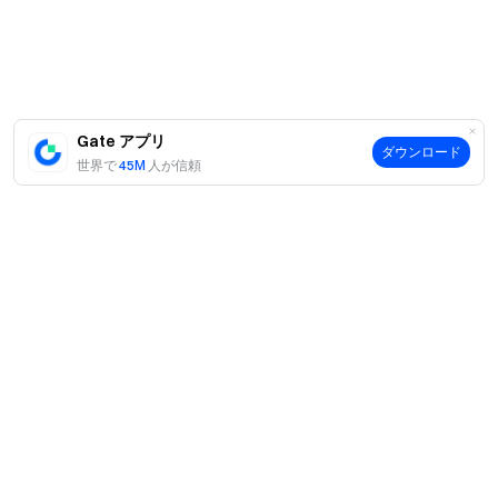
購入取引額＋セカンダリー・マーケット売却取引額
（いずれもUSDT建て）。
本イベントの報酬は予測市場体験クーポンです。予
測市場体験クーポンは出金・譲渡・現金化できませ
ん。
Gate アプリ
ダウンロード
世界で
45M
人が信頼
予測市場の決済、利益分配、関連市場処理はGate予
測市場ページおよび実際の決済結果に準じます。
試合の延期、中止、日程変更、中断、ペナルティ変
更、市場終了、その他不可抗力事由が発生した場合、
Gateは実際の状況に応じて関連市場およびイベント報
酬の調整・一時停止・中止を行う権利を有します。
他の同種Gateイベントに同時参加した場合、獲得で
きるイベント報酬は1つのみとなり、Gateバックエン
案内
ド判定およびイベントページ規則に従います。
当社について
商品
報酬はイベント終了後14営業日以内にユーザーアカ
採用情報
ウントへ配布されます。
P2P