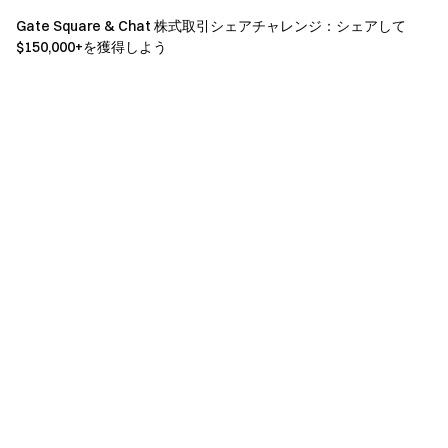
予測市場体験クーポン利用規則：
Gate Square & Chat 株式取引シェアチャレンジ：シェアして
本イベントで配布される全ての報酬は「予測市場体
$150,000+を獲得しよう
験クーポン」となり、直接出金はできず、プラットフ
ォームの予測市場取引への参加に限りご利用いただけ
ます。
予測市場体験クーポンを利用した予測で得た利益は
出金可能です。
予測市場体験クーポンには発行後の有効期限があり
ます。有効期限を過ぎて未使用の場合は自動的に無効
となります。
注意事項：
参加者はイベントページの「今すぐ参加」ボタンを
クリックして登録を完了し、本人確認を完了した上で
イベント参加および報酬受取が可能です。
予測市場取引高＝Yesシェア購入取引額＋Noシェア