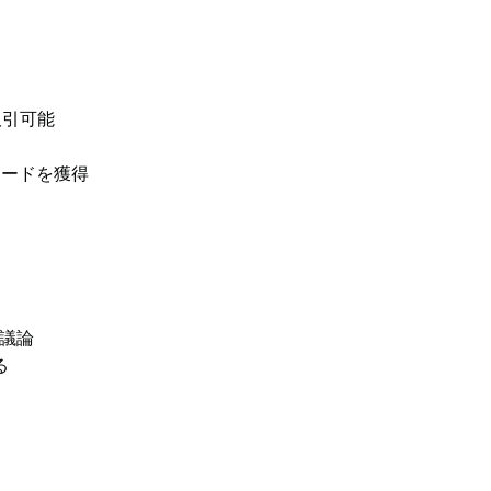
取引可能
リワードを獲得
議論
る