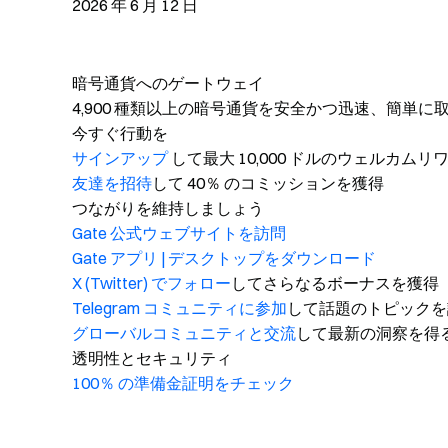
2026 年 6 月 12 日
暗号通貨へのゲートウェイ
4,900 種類以上の暗号通貨を安全かつ迅速、簡単に
今すぐ行動を
サインアップ
して最大 10,000 ドルのウェルカム
友達を招待
して 40％ のコミッションを獲得
つながりを維持しましょう
Gate 公式ウェブサイトを訪問
Gate アプリ | デスクトップをダウンロード
X (Twitter) でフォロー
してさらなるボーナスを獲得
Telegram コミュニティに参加
して話題のトピックを
グローバルコミュニティと交流
して最新の洞察を得
透明性とセキュリティ
100％ の準備金証明をチェック