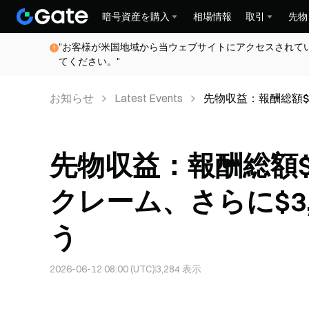
暗号資産を購入
相場情報
取引
先物
"お客様が米国地域から当ウェブサイトにアクセスされて
てください。"
お知らせ
Latest Events
先物収益：報酬総額$20
賞金を競い合う
先物収益：報酬総額$20
クレーム、さらに$3
う
2026-06-12 08:00 (UTC)
3,284
表示