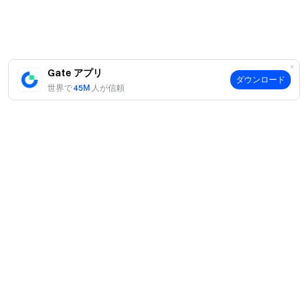
Gate アプリ
ダウンロード
世界で
45M
人が信頼
案内
当社について
商品
採用情報
P2P
サポート
ニュースルーム