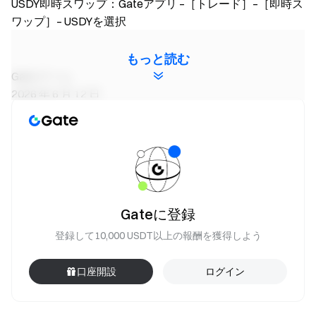
USDY即時スワップ：Gateアプリ –［トレード］–［即時ス
ワップ］– USDYを選択
もっと読む
Gate チーム
2026 年 6 月 12 日
暗号通貨へのゲートウェイ
4,900 種類以上の暗号通貨を安全かつ迅速、簡単に取引可
能
今すぐ行動を
Gateに登録
サインアップ
して最大 10,000 ドルのウェルカムリワード
登録して10,000 USDT以上の報酬を獲得しよう
を獲得
友達を招待
して 40％ のコミッションを獲得
つながりを維持しましょう
口座開設
ログイン
Gate 公式ウェブサイトを訪問
Gate アプリ | デスクトップをダウンロード