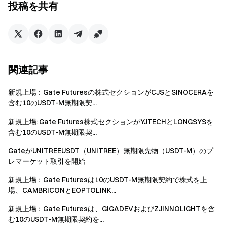
投稿を共有
X (Twitter) でフォロー
してさらなるボーナスを獲得
Telegram コミュニティに参加
して話題のトピックを議論
グローバルコミュニティと交流
して最新の洞察を得る
透明性とセキュリティ
100％ の準備金証明をチェック
関連記事
新規上場：Gate Futuresの株式セクションがCJSとSINOCERAを
含む10のUSDT-M無期限契...
新規上場: Gate Futures株式セクションがYJTECHとLONGSYSを
含む10のUSDT-M無期限契...
GateがUNITREEUSDT（UNITREE）無期限先物（USDT-M）のプ
レマーケット取引を開始
新規上場：Gate Futuresは10のUSDT-M無期限契約で株式を上
場、CAMBRICONとEOPTOLINK...
新規上場：Gate Futuresは、GIGADEVおよびZJINNOLIGHTを含
む10のUSDT-M無期限契約を...