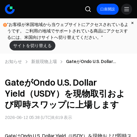
口座開設
"お客様が米国地域から当ウェブサイトにアクセスされているよ
うです。 ご利用の地域でサポートされている商品にアクセスす
るには、米国向けサイトへ切り替えてください。"
サイトを切り替える
お知らせ
新規現物上場
GateがOndo U.S. Dollar
Yield（USDY）を現物取引および
即時スワップに上場します
GateがOndo U.S. Dollar
Yield（USDY）を現物取引およ
び即時スワップに上場します
2026-06-12 05:38 (UTC)
8,619
表示
GateはOndo U.S. Dollar Yield（USDY）を現物および即時ス