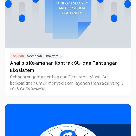
Lanjutan
Keamanan
Ekosistem Sui
Analisis Keamanan Kontrak SUI dan Tantangan
Ekosistem
Sebagai anggota penting dari Ekosistem Move, Sui
berkomitmen untuk menyediakan layanan transaksi yang
2026-04-05 02:42:32
cepat dan aman untuk berbagai skenario aplikasi
blockchain. Dalam artikel ini, Beosin akan membantu Anda
memahami tantangan keamanan yang dihadapi oleh
pengguna dan pengembang ekosistem Sui dengan
pengalaman audit keamanan selama bertahun-tahun.