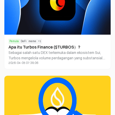
Pemula
DeFi
meme
+
1
Apa itu Turbos Finance ($TURBOS）?
Sebagai salah satu DEX terkemuka dalam ekosistem Sui,
Turbos mengelola volume perdagangan yang substansial
2026-04-05 07:38:06
dan menyediakan infrastruktur yang tangguh bagi
SuiNetwork. Platform ini memaksimalkan pengembalian
pengguna sambil menjadi pusat peluncuran dan promosi
untuk proyek-proyek ekosistem Sui.