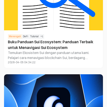
Menengah
DeFi
Tutorial
+
1
Buku Panduan Sui Ecosystem: Panduan Terbaik
untuk Menavigasi Sui Ecosystem
Temukan Ekosistem Sui dengan panduan utama kami.
Pelajari cara menavigasi blockchain Sui, berdagang
2026-04-05 04:34:22
memecoin, dan memanfaatkan alat penting untuk
pengalaman perdagangan yang mulus.