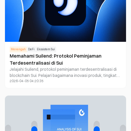
Menengah
DeFi
Ekosistem Sui
Memahami Suilend: Protokol Peminjaman
Terdesentralisasi di Sui
Jelajahi Suilend, protokol peminjaman terdesentralisasi di
blockchain Sui. Pelajari bagaimana inovasi produk, tingkat
2026-04-05 04:20:35
persaingan, dan keamanan yang kuat merevolusi
peminjaman dan pinjaman crypto.