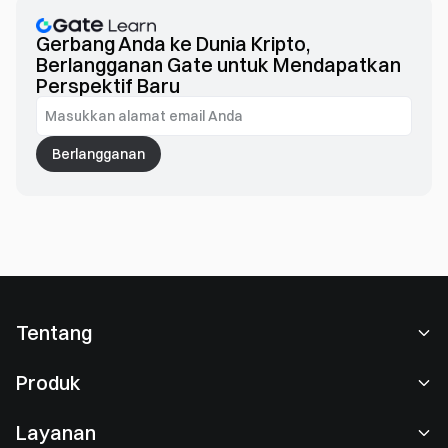
Gerbang Anda ke Dunia Kripto,
Berlangganan Gate untuk Mendapatkan
Perspektif Baru
Berlangganan
Tentang
Tentang Kami
Produk
Karier
P2P
Layanan
Ruang berita