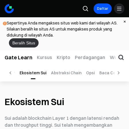
Daftar
Sepertinya Anda mengakses situs web kami dari wilayah AS.
Silakan beralih ke situs AS untuk mengakses produk yang
didukung di wilayah Anda.
Beralih Situs
Gate Learn
Kursus
Kripto
Perdagangan
Web3
at
P2P
Ekosistem Sui
Abstraksi Chain
Opsi
Baca Cepat
Ekosistem Sui
Sui adalah blockchain Layer 1 dengan latensi rendah
dan throughput tinggi. Sui telah mengembangkan