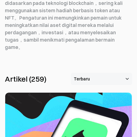
didasarkan pada teknologi blockchain，sering kali
menggunakan sistem hadiah berbasis token atau
NFT。Pengaturan ini memungkinkan pemain untuk
meningkatkan nilai aset digital mereka melalui
perdagangan，investasi，atau menyelesaikan
tugas，sambil menikmati pengalaman bermain
game。
Artikel
(
259
)