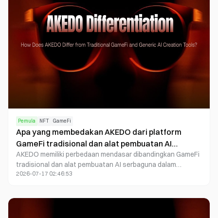
menyatu.
Pemula
NFT
GameFi
Apa yang membedakan AKEDO dari platform
GameFi tradisional dan alat pembuatan AI
AKEDO memiliki perbedaan mendasar dibandingkan GameFi
standar?
tradisional dan alat pembuatan AI serbaguna dalam
2026-07-17 02:46:53
beberapa hal. GameFi tradisional biasanya berfokus pada
siklus pengembangan yang panjang dan ekonomi permainan
berbasis token, sementara model besar umum tidak mampu
mengonversi data permukaan menjadi game yang utuh dan
fungsional secara efektif. AKEDO memanfaatkan empat