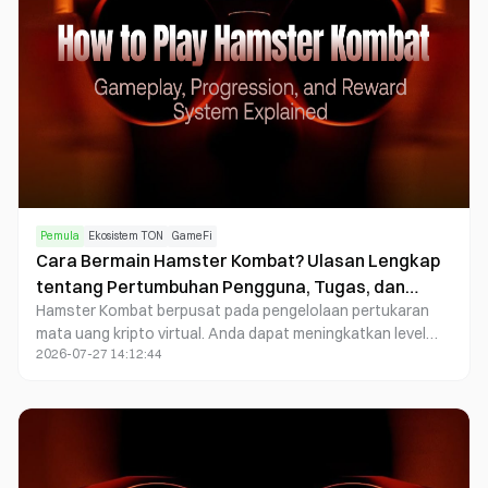
Pemula
Ekosistem TON
GameFi
Cara Bermain Hamster Kombat? Ulasan Lengkap
tentang Pertumbuhan Pengguna, Tugas, dan
Hamster Kombat berpusat pada pengelolaan pertukaran
Sistem Hadiah
mata uang kripto virtual. Anda dapat meningkatkan level
2026-07-27 14:12:44
pertukaran dan rentabilitas per jam dengan mengetuk,
meng-upgrade kartu, menyelesaikan misi harian, serta
berpartisipasi dalam aktivitas Musim, sehingga secara
bertahap membuka hadiah tambahan selama permainan.