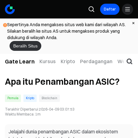
Daftar
Sepertinya Anda mengakses situs web kami dari wilayah AS.
Silakan beralih ke situs AS untuk mengakses produk yang
didukung di wilayah Anda.
Beralih Situs
Gate Learn
Kursus
Kripto
Perdagangan
Web3
Apa itu Penambangan ASIC?
Pemula
Kripto
Blockchain
Terakhir Diperbarui
2026-04-09 03:07:53
Waktu Membaca
:
1m
Jelajahi dunia penambangan ASIC dalam ekosistem