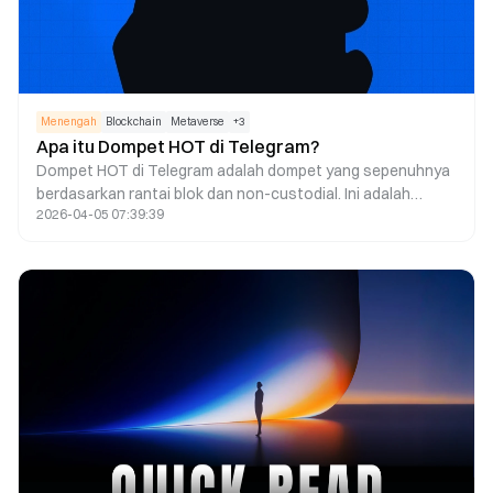
Menengah
Blockchain
Metaverse
+
3
Apa itu Dompet HOT di Telegram?
Dompet HOT di Telegram adalah dompet yang sepenuhnya
berdasarkan rantai blok dan non-custodial. Ini adalah
2026-04-05 07:39:39
dompet Telegram generasi berikutnya yang memungkinkan
pengguna untuk membuat akun, melakukan perdagangan
kriptokurensi, dan mendapatkan token $HOT.