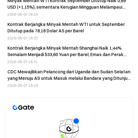
Minyak Mentah WTI Kontrak September Ditutup Naik 0,89
USD (+1,15%), sementara Kerugian Mingguan Melampaui
7,66%
2026-08-07 18:34
Kontrak Berjangka Minyak Mentah WTI untuk September
Ditutup pada 78,18 Dolar AS per Barel
2026-08-07 18:33
Kontrak Berjangka Minyak Mentah Shanghai Naik 1,44%
Semalam Menjadi 533,60 Yuan per Barel; Emas dan Perak
Juga Menguat
2026-08-07 18:31
CDC Mewajibkan Pelancong dari Uganda dan Sudan Selatan
yang Menuju AS untuk Masuk melalui Bandara yang Ditunjuk
dalam waktu 21 hari
2026-08-07 18:28