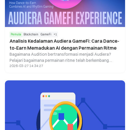
Pemula
Blockchain
GameFi
+
1
Analisis Kedalaman Audiera GameFi: Cara Dance-
to-Earn Memadukan AI dengan Permainan Ritme
Bagaimana Audition bertransformasi menjadi Audiera?
Pelajari bagaimana permainan ritme telah berkembang
2026-03-27 14:34:27
melampaui hiburan tradisional, menjadi ekosistem GameFi
yang didukung AI dan Blockchain. Temukan perubahan inti
serta pergeseran nilai yang muncul berkat integrasi
mekanisme Dance-to-Earn, interaksi sosial, dan ekonomi
kreator.