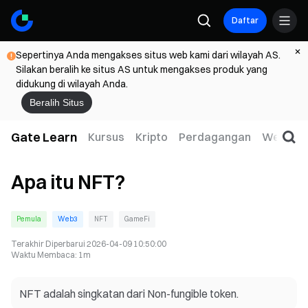
Daftar
Sepertinya Anda mengakses situs web kami dari wilayah AS.
Silakan beralih ke situs AS untuk mengakses produk yang
didukung di wilayah Anda.
Beralih Situs
Gate Learn
Kursus
Kripto
Perdagangan
Web3
Apa itu NFT?
Pemula
Web3
NFT
GameFi
Terakhir Diperbarui
2026-04-09 10:50:00
Waktu Membaca
:
1m
NFT adalah singkatan dari Non-fungible token.