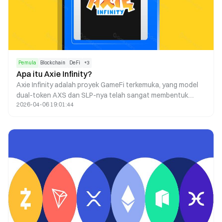
Pemula
Blockchain
DeFi
+
3
Apa itu Axie Infinity?
Axie Infinity adalah proyek GameFi terkemuka, yang model
dual-token AXS dan SLP-nya telah sangat membentuk
2026-04-06 19:01:44
proyek-proyek kemudian. Karena meningkatnya P2E,
semakin banyak pendatang baru tertarik untuk bergabung.
Menanggapi biaya yang melonjak, sebuah sidechain khusus,
Ronin, yang