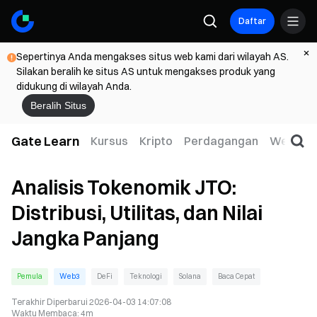
Daftar
Sepertinya Anda mengakses situs web kami dari wilayah AS.
Silakan beralih ke situs AS untuk mengakses produk yang
didukung di wilayah Anda.
Beralih Situs
Gate Learn
Kursus
Kripto
Perdagangan
Web3
Analisis Tokenomik JTO:
Distribusi, Utilitas, dan Nilai
Jangka Panjang
Pemula
Web3
DeFi
Teknologi
Solana
Baca Cepat
Terakhir Diperbarui
2026-04-03 14:07:08
Waktu Membaca
:
4m