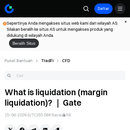
Daftar
Sepertinya Anda mengakses situs web kami dari wilayah AS.
Silakan beralih ke situs AS untuk mengakses produk yang
didukung di wilayah Anda.
Beralih Situs
Pusat Bantuan
TradFi
CFD
What is liquidation (margin
liquidation)? ｜ Gate
15-06-2026 (UTC)
55.088
Baca
56