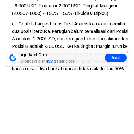
−8.000 USD: Ekuitas = 2.000 USD, Tingkat Margin =
(2.000 / 4.000) × 100% = 50% (Likuidasi Dipicu)
Contoh Largest Loss First Asumsikan akun memiliki
dua posisi terbuka: Kerugian belum terealisasi dari Posisi
A adalah -1.200 USD, dan kerugian belum terealisasi dari
Posisi B adalah -300 USD. Ketika tingkat margin turun ke
50% atau di bawahnya, sistem akan menutup Posisi A
Aplikasi Gate
Unduh
terlebih dahulu (posisi dengan kerugian terbesar) pada
Dipercaya oleh
45M
trader global
harga pasar. Jika tingkat margin tidak naik di atas 50%
setelah menutup Posisi A, maka Posisi B akan ditutup.
Ya
Tidak
Proses ini berlanjut hingga kondisi penghentian terpenuhi
atau semua posisi dilikuidasi.
Faktor yang Memengaruhi Likuidasi