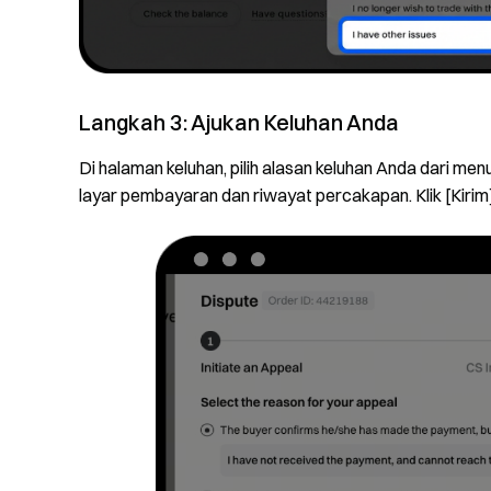
Langkah 3: Ajukan Keluhan Anda
Di halaman keluhan, pilih alasan keluhan Anda dari me
layar pembayaran dan riwayat percakapan. Klik [Kirim