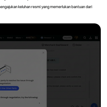
tuk mengajukan keluhan resmi yang memerlukan bantuan dari