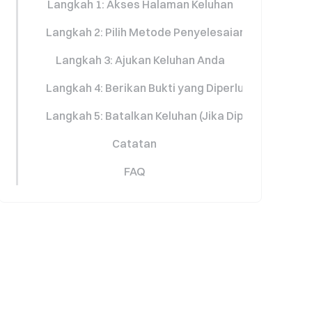
Langkah 1: Akses Halaman Keluhan
Langkah 2: Pilih Metode Penyelesaian Masalah
Langkah 3: Ajukan Keluhan Anda
Langkah 4: Berikan Bukti yang Diperlukan
Langkah 5: Batalkan Keluhan (Jika Diperlukan)
Catatan
FAQ