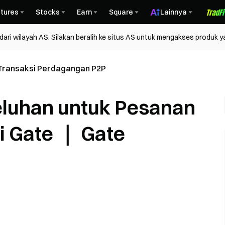
tures
Stocks
Earn
Square
Lainnya
ri wilayah AS. Silakan beralih ke situs AS untuk mengakses produk y
 Transaksi Perdagangan P2P
luhan untuk Pesanan
i Gate ｜ Gate