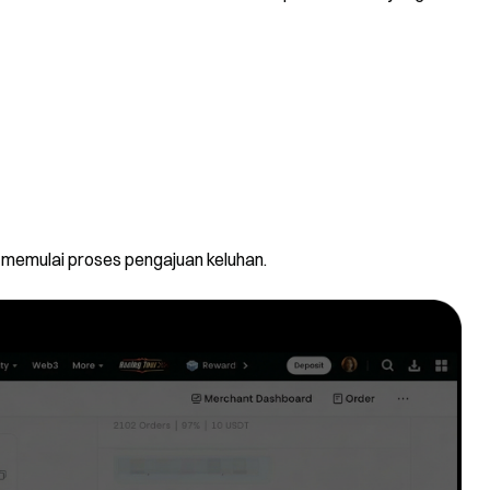
 memulai proses pengajuan keluhan.