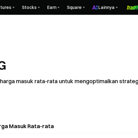
tures
Stocks
Earn
Square
Lainnya
G
dan harga masuk rata-rata untuk mengoptimalkan strat
rga Masuk Rata-rata