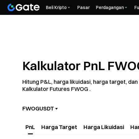
Beli Kripto
Pasar
Perdagangan
Fu
Kalkulator PnL FWO
Hitung P&L, harga likuidasi, harga target, 
Kalkulator Futures FWOG .
FWOGUSDT
PnL
Harga Target
Harga Likuidasi
Ha