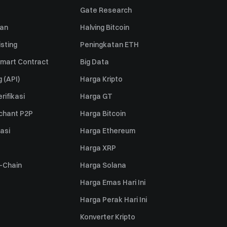
Gate Research
uan
Halving Bitcoin
sting
Peningkatan ETH
mart Contract
Big Data
 (API)
Harga Kripto
rifikasi
Harga GT
rchant P2P
Harga Bitcoin
iasi
Harga Ethereum
Harga XRP
s-Chain
Harga Solana
Harga Emas Hari Ini
Harga Perak Hari Ini
Konverter Kripto