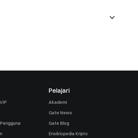
Pelajari
VIP
Akademi
Gate News
 Pengguna
Gate Blog
n
Ensiklopedia Kripto