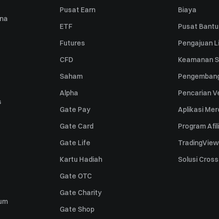
Pusat Earn
Biaya
una
ETF
Pusat Bant
Futures
Pengajuan Li
CFD
Keamanan S
Saham
Pengembang
Alpha
Pencarian Ve
s
Gate Pay
Aplikasi Me
Gate Card
Program Afil
Gate Life
TradingView
Kartu Hadiah
Solusi Cros
Gate OTC
Gate Charity
um
Gate Shop