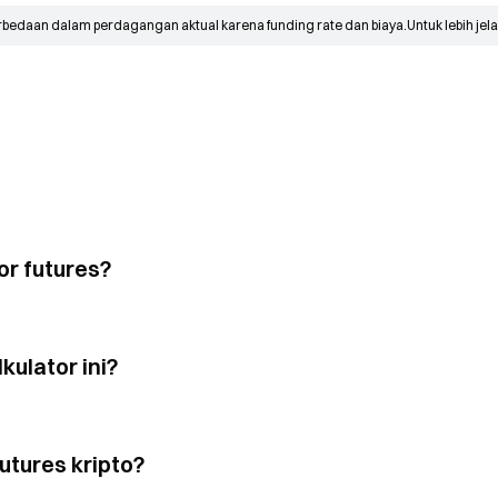
rbedaan dalam perdagangan aktual karena funding rate dan biaya.
Untuk lebih jela
r futures?
ulator ini?
tures kripto?