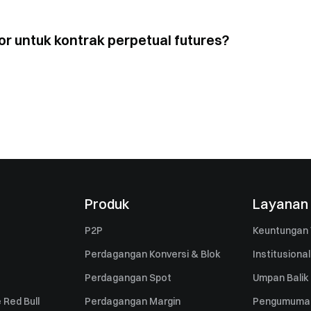
 untuk kontrak perpetual futures?
Produk
Layanan
P2P
Keuntungan 
Perdagangan Konversi & Blok
Institusional
Perdagangan Spot
Umpan Balik
 Red Bull
Perdagangan Margin
Pengumuma