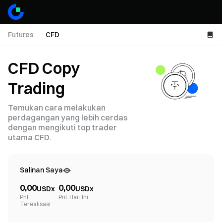
Futures
CFD
CFD Copy
Trading
Temukan cara melakukan
perdagangan yang lebih cerdas
dengan mengikuti top trader
utama CFD.
Salinan Saya
0,00
0,00
USDx
USDx
PnL
PnL Hari Ini
Terealisasi