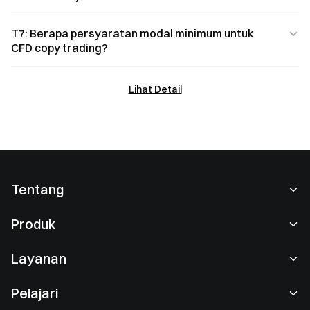
T7: Berapa persyaratan modal minimum untuk
CFD copy trading?
Lihat Detail
Tentang
Tentang Kami
Produk
Karier
P2P
Layanan
Ruang berita
Perdagangan Konversi & Blok
Keuntungan VIP
Sponsor of Oracle Red Bull Racing
Pelajari
Perdagangan Spot
Institusional
Perjanjian Pengguna