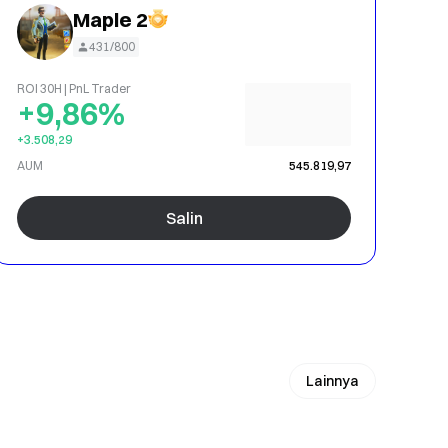
Maple 2
431/800
ROI 30H | PnL Trader
+9,86%
+3.508,29
AUM
545.819,97
Salin
Lainnya