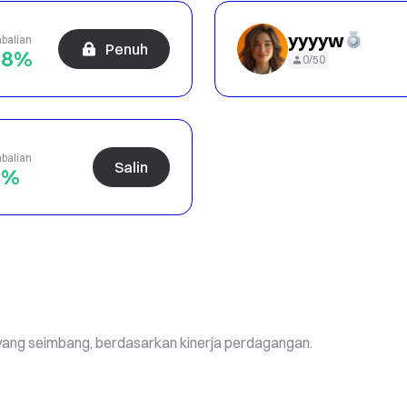
yyyyw
balian
Penuh
48%
0/50
balian
Salin
3%
ang seimbang, berdasarkan kinerja perdagangan.