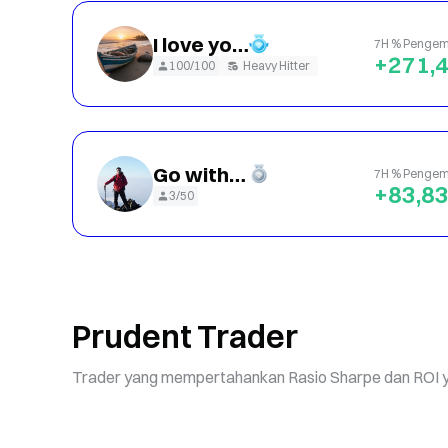
I love you every day 007
7H % Pengem
+271,
100/100
Heavy Hitter
Go with the trend pan
7H % Pengem
+83,8
3/50
Prudent Trader
Trader yang mempertahankan Rasio Sharpe dan ROI y