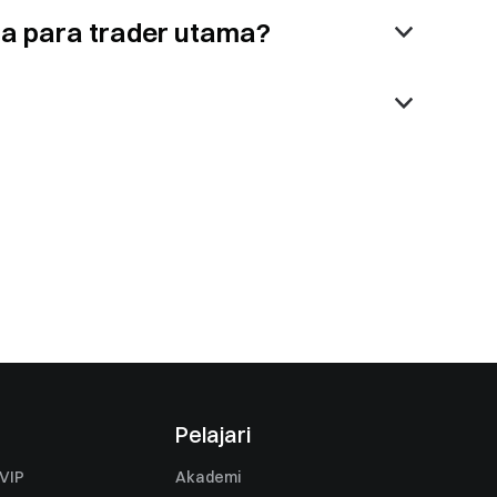
ra para trader utama?
Pelajari
VIP
Akademi