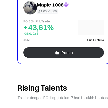
Maple 1008
1.000/1.000
ROI 30H | PnL Trader
+43,61%
+36.029,56
AUM
1.651.226,34
Penuh
Rising Talents
Trader dengan ROI tinggi dalam 7 hari terakhir, berda