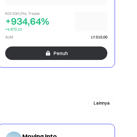
ROI 30H | PnL Trader
+934,64%
+4.673,22
AUM
17.010,00
Penuh
Lainnya
Moving into 2027