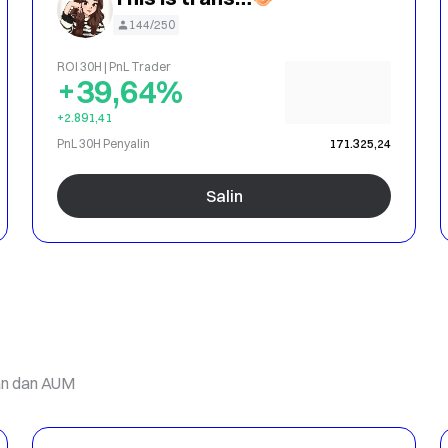
144/250
ROI 30H | PnL Trader
+39,64%
+2.891,41
PnL 30H Penyalin
171.325,24
Salin
gan dan AUM