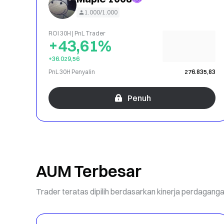
1.000/1.000
ROI 30H | PnL Trader
+43,61%
+36.029,56
PnL 30H Penyalin
276.835,83
Penuh
AUM Terbesar
Trader teratas dipilih berdasarkan kinerja perdagan