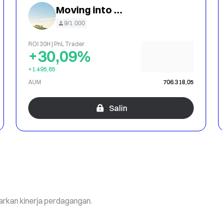
Moving into 2027
9/1.000
ROI 30H | PnL Trader
+30,09%
+1.495,65
AUM
706.318,05
Salin
sarkan kinerja perdagangan.