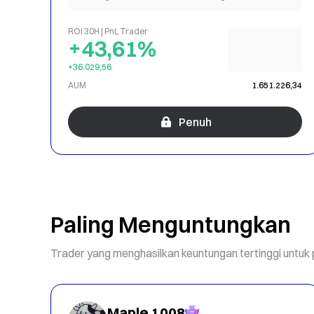
ROI 30H | PnL Trader
+43,61%
+36.029,56
AUM
1.651.226,34
Penuh
Paling Menguntungkan
Trader yang menghasilkan keuntungan tertinggi untuk 
Maple 1008