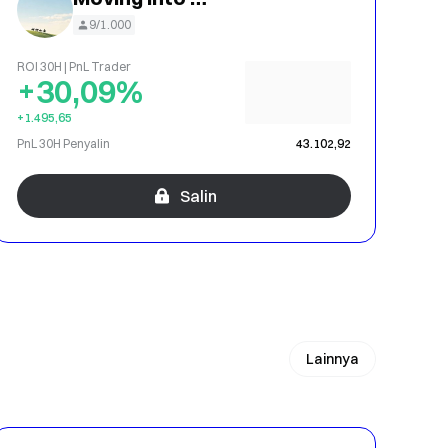
9/1.000
ROI 30H | PnL Trader
+30,09%
+1.495,65
PnL 30H Penyalin
43.102,92
Salin
Lainnya