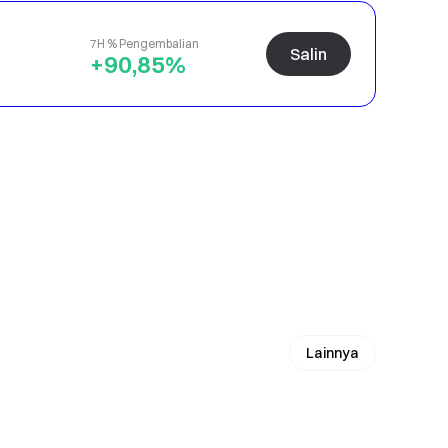
7H % Pengembalian
Salin
+90,85%
Lainnya