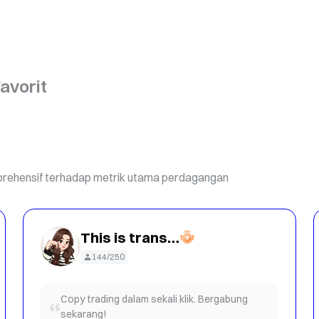
avorit
omprehensif terhadap metrik utama perdagangan
This is translate content : Very fierce and aggressive
144/250
Copy trading dalam sekali klik. Bergabung
sekarang!