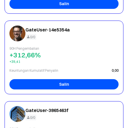
Salin
GateUser-14e5354a
0/0
90H Pengembalian
+312,66%
+35,41
Keuntungan Kumulatif Penyalin
0,00
Salin
GateUser-3865463f
0/0