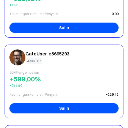
+1,96
Keuntungan Kumulatif Penyalin
0,00
Salin
GateUser-e5695293
90/107
90H Pengembalian
+599,00%
+944,50
Keuntungan Kumulatif Penyalin
+129,42
Salin