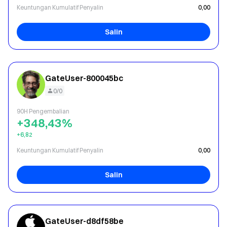
Keuntungan Kumulatif Penyalin
0,00
Salin
GateUser-800045bc
0/0
90H Pengembalian
+348,43%
+6,82
Keuntungan Kumulatif Penyalin
0,00
Salin
GateUser-d8df58be