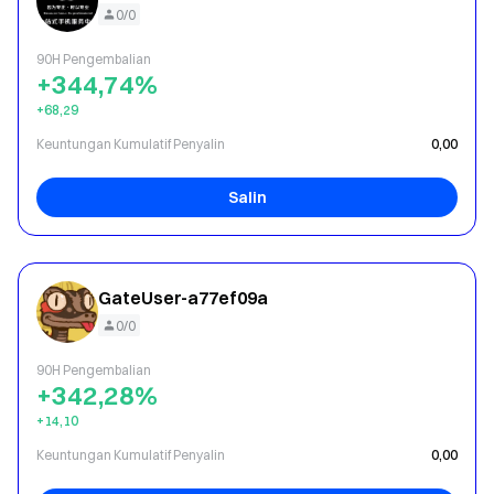
0/0
90H Pengembalian
+344,74%
+68,29
Keuntungan Kumulatif Penyalin
0,00
Salin
GateUser-a77ef09a
0/0
90H Pengembalian
+342,28%
+14,10
Keuntungan Kumulatif Penyalin
0,00