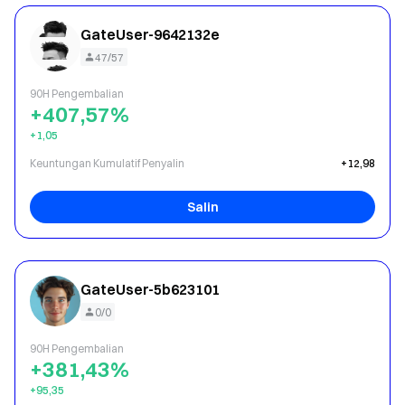
GateUser-9642132e
47/57
90H Pengembalian
+407,57%
+1,05
Keuntungan Kumulatif Penyalin
+12,98
Salin
GateUser-5b623101
0/0
90H Pengembalian
+381,43%
+95,35