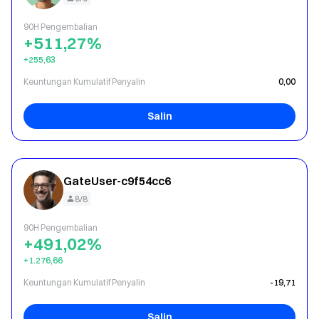
90H Pengembalian
+511,27%
+255,63
Keuntungan Kumulatif Penyalin
0,00
Salin
GateUser-c9f54cc6
8/8
90H Pengembalian
+491,02%
+1.276,66
Keuntungan Kumulatif Penyalin
-19,71
Salin