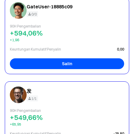
GateUser-18885c09
0/0
90H Pengembalian
+594,06%
+1,96
Keuntungan Kumulatif Penyalin
0,00
Salin
发
1/1
90H Pengembalian
+549,66%
+65,95
Keuntungan Kumulatif Penyalin
-75,80