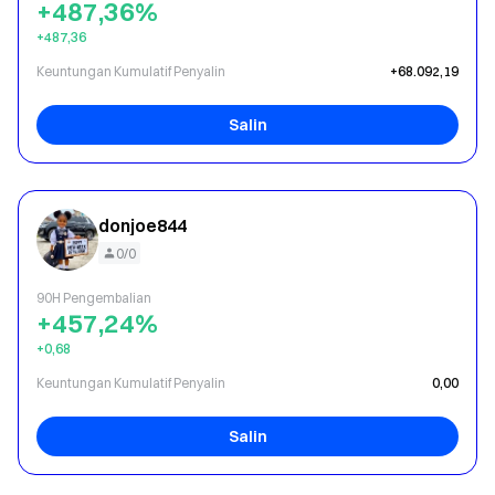
+487,36%
+487,36
Keuntungan Kumulatif Penyalin
+68.092,19
Salin
donjoe844
0/0
90H Pengembalian
+457,24%
+0,68
Keuntungan Kumulatif Penyalin
0,00
Salin