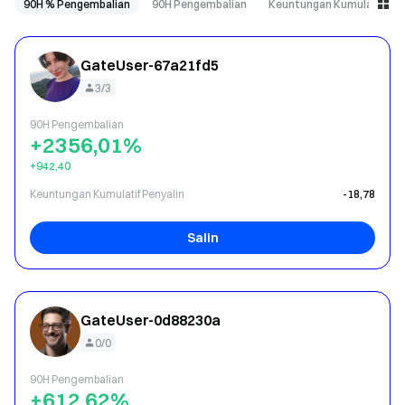
90H % Pengembalian
90H Pengembalian
Keuntungan Kumulatif Pen
GateUser-67a21fd5
3/3
90H Pengembalian
+2356,01%
+942,40
Keuntungan Kumulatif Penyalin
-18,78
Salin
GateUser-0d88230a
0/0
90H Pengembalian
+612,62%