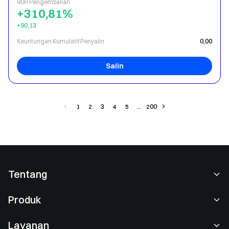
90H Pengembalian
+310,81%
+90,13
Keuntungan Kumulatif Penyalin
0,00
Salin
1
2
3
4
5
200
Tentang
Tentang Kami
Produk
Karier
P2P
Layanan
Ruang berita