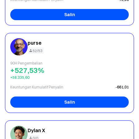
Salin
purse
52/53
90H Pengembalian
+527,53%
+58.335,60
Keuntungan Kumulatif Penyalin
-661,01
Salin
Dylan X
0/0