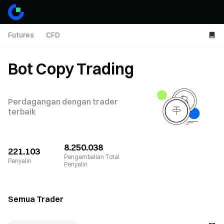
Futures
CFD
Bot Copy Trading
Perdagangan dengan trader
terbaik
8.250.038
221.103
Pengembalian Total
Penyalin
Penyalin
Semua Trader