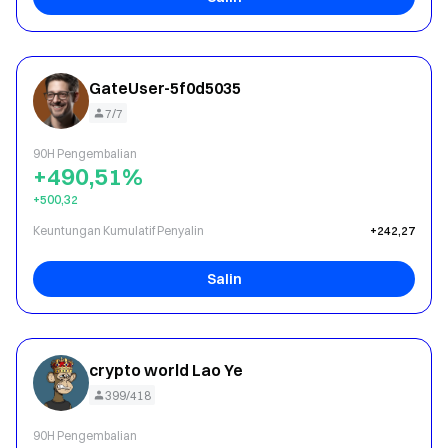
GateUser-5f0d5035
7/7
90H Pengembalian
+490,51%
+500,32
Keuntungan Kumulatif Penyalin
+242,27
Salin
crypto world Lao Ye
399/418
90H Pengembalian