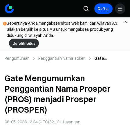
Daftar
Sepertinya Anda mengakses situs web kami dari wilayah AS.
Silakan beralih ke situs AS untuk mengakses produk yang
didukung di wilayah Anda.
Beralih Situs
Pengumuman
Penggantian Nama Token
Gate
Mengumumkan
Penggantian
Gate Mengumumkan
Nama Prosper
(PROS) menjadi
Penggantian Nama Prosper
Prosper
(PROSPER)
(PROS) menjadi Prosper
(PROSPER)
08-05-2026 12.24 (UTC)
32.121
tayangan