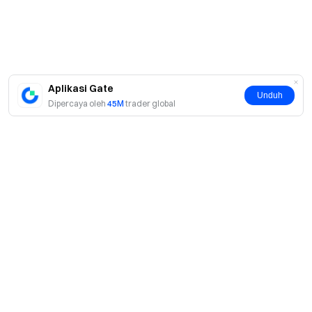
Aplikasi Gate
Unduh
Dipercaya oleh
45M
trader global
Tentang
Tentang Kami
Produk
Karier
P2P