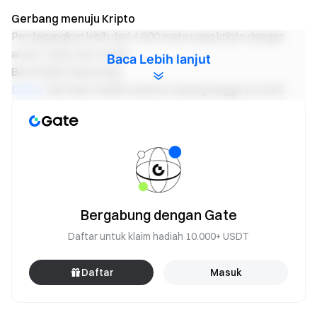
Gerbang menuju Kripto
Perdagangkan lebih dari 4,900 mata uang kripto dengan
aman, cepat dan mudah
Baca Lebih lanjut
Bertindak Sekarang
Daftar
dan klaim hadiah selamat datang hingga $10,000
Undang teman
dan dapatkan komisi 40%
Tetap Terhubung
Kunjungi situs web resmi Gate
Unduh Aplikasi Gate | Desktop
Ikuti kami di X (Twitter)
untuk mendapatkan lebih banyak
bonus
Bergabung dengan komunitas Telegram kami
untuk
Bergabung dengan Gate
mendiskusikan topik trending
Daftar untuk klaim hadiah 10.000+ USDT
Berinteraksi dengan komunitas global kami
untuk
mendapatkan wawasan terbaru
Daftar
Masuk
Transparan & Keamanan
Lihat 100% Proof of Reserves kami