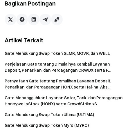
Daftar
dan klaim hadiah selamat datang hingga $10,000
Bagikan Postingan
Undang teman
dan dapatkan komisi 40%
Tetap Terhubung
Kunjungi situs web resmi Gate
Unduh Aplikasi Gate | Desktop
Ikuti kami di X (Twitter)
untuk mendapatkan lebih banyak
Artikel Terkait
bonus
Bergabung dengan komunitas Telegram kami
untuk
Gate Mendukung Swap Token GLMR, MOVR, dan WELL
mendiskusikan topik trending
Penjelasan Gate tentang Dimulainya Kembali Layanan
Berinteraksi dengan komunitas global kami
untuk
Deposit, Penarikan, dan Perdagangan CRWDX serta P...
mendapatkan wawasan terbaru
Transparan & Keamanan
Pernyataan Gate tentang Pemulihan Layanan Deposit,
Penarikan, dan Perdagangan HONX serta Hal-hal Aks...
Lihat 100% Proof of Reserves kami
Gate Menangguhkan Layanan Setor, Tarik, dan Perdagangan
Honeywell xStock (HONX) serta CrowdStrike xS...
Gate Mendukung Swap Token Ultima (ULTIMA)
Gate Mendukung Swap Token Myro (MYRO)