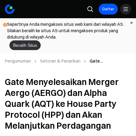
Daftar
Sepertinya Anda mengakses situs web kami dari wilayah AS.
Silakan beralih ke situs AS untuk mengakses produk yang
didukung di wilayah Anda.
Beralih Situs
Pengumuman
Setoran & Penarikan
Gate
Menyelesaikan
Merger Aergo
Gate Menyelesaikan Merger
(AERGO) dan Alpha
Quark (AQT) ke
Aergo (AERGO) dan Alpha
House Party
Protocol (HPP) dan
Quark (AQT) ke House Party
Akan Melanjutkan
Perdagangan
Protocol (HPP) dan Akan
Melanjutkan Perdagangan