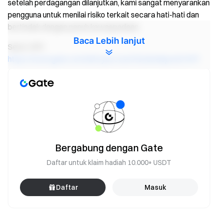
setelah perdagangan dilanjutkan, kami sangat menyarankan
pengguna untuk menilai risiko terkait secara hati-hati dan
bertindak dengan penuh kewaspadaan.
Baca Lebih lanjut
Setor HPP:
https://www.gate.com/id/myaccount/funds/deposit/HPP
Perdagangkan HPP:
https://www.gate.com/id/trade/HPP_USDT
Tim Gate
30 April 2026
Bergabung dengan Gate
Daftar untuk klaim hadiah 10.000+ USDT
Gerbang menuju Kripto
Perdagangkan lebih dari 4,900 mata uang kripto dengan
Daftar
Masuk
aman, cepat dan mudah
Bertindak Sekarang