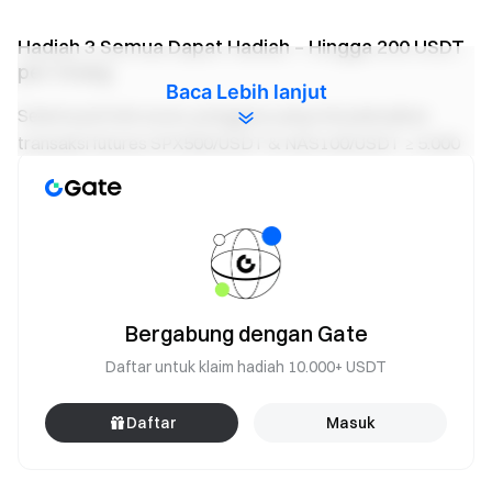
Hadiah 3 Semua Dapat Hadiah – Hingga 200 USDT
per Orang
Baca Lebih lanjut
Selama periode acara, pengguna yang menyelesaikan
transaksi futures SPX500/USDT & NAS100/USDT ≥ 5.000
USDT akan berbagi 30.000 USDT berdasarkan proporsi
volume trading mereka, dengan maksimum 200 USDT per
pengguna.
Dapatkan yield dari dana futures Anda
Trading kapan saja — hadiah terus berjalan dengan dana
fleksibel
Bergabung dengan Gate
Coba Sekarang
Daftar untuk klaim hadiah 10.000+ USDT
Catatan:
Daftar
Masuk
Peserta harus mengklik tombol [Gabung Sekarang]
pada halaman acara untuk mendaftar dan