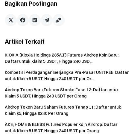
Bagikan Postingan
menyelesaikan verifikasi identitas agar dapat menerima
hadiah.
Pengguna harus trading futures perpetual
SPX500/USDT & NAS100/USDT untuk memenuhi syarat
mendapatkan hadiah. Volume Trading = Jumlah Beli +
Artikel Terkait
Jumlah Jual.
Hadiah acara akan diberikan dalam bentuk voucher
KIOXIA (Kioxia Holdings 285A.T) Futures Airdrop Koin Baru:
Daftar untuk Klaim 5 USDT, Hingga 240 USD...
posisi; semua hadiah akan dikreditkan ke akun pengguna
dalam 14 hari kerja setelah acara berakhir.
Kompetisi Perdagangan Berjangka Pra-Pasar UNITREE: Daftar
untuk Klaim 5 USDT, Hingga 240 USDT per Or...
Pengguna dapat berpartisipasi dalam acara Gate
serupa lainnya tetapi hanya akan menerima satu hadiah
Airdrop Token Baru Futures Stocks Fase 12: Daftar untuk
dari aktivitas tersebut.
Klaim 5 USDT, Hingga 240 USDT per Orang
Pendaftaran massal akun palsu, manipulasi volume
Airdrop Token Baru Saham Futures Tahap 11: Daftar untuk
secara sengaja, self-trading, dan aktivitas curang
Klaim $5, Hingga $240 Per Orang
lainnya sangat dilarang. Beberapa akun di bawah satu
AKE, HOME & BLESS Futures Populer Koin Airdrop: Daftar
pengguna terverifikasi akan dianggap sebagai satu
untuk Klaim 5 USDT, Hingga 240 USDT per Orang