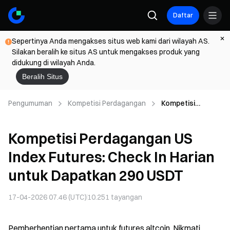
Daftar
Sepertinya Anda mengakses situs web kami dari wilayah AS.
Silakan beralih ke situs AS untuk mengakses produk yang
didukung di wilayah Anda.
Beralih Situs
Pengumuman
Kompetisi Perdagangan
Kompetisi
Perdagangan US
Index Futures:
Kompetisi Perdagangan US
Check In Harian
untuk Dapatkan
Index Futures: Check In Harian
290 USDT
untuk Dapatkan 290 USDT
17-04-2026 07.46 (UTC)
10.251
tayangan
Pemberhentian pertama untuk futures altcoin. Nikmati