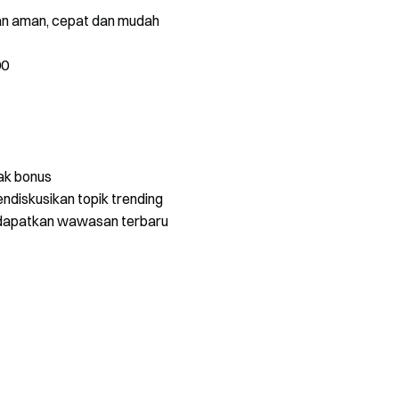
gan aman, cepat dan mudah
00
ak bonus
ndiskusikan topik trending
dapatkan wawasan terbaru