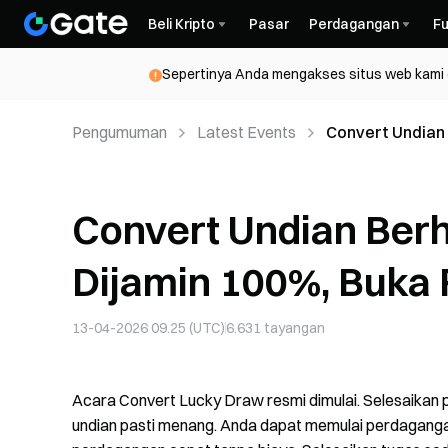
Beli Kripto
Pasar
Perdagangan
Fu
Sepertinya Anda mengakses situs web kami da
Pengumuman
Latest Events
Convert Undian 
dan $200
Convert Undian Berh
Dijamin 100%, Buka
13-04-2026 09.25 (UTC)
6.631
tayangan
Acara Convert Lucky Draw resmi dimulai. Selesaikan 
undian pasti menang. Anda dapat memulai perdagang