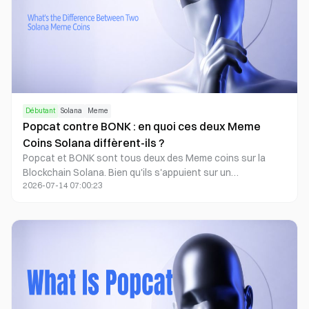
Débutant
Solana
Meme
Popcat contre BONK : en quoi ces deux Meme
Coins Solana diffèrent-ils ?
Popcat et BONK sont tous deux des Meme coins sur la
Blockchain Solana. Bien qu'ils s'appuient sur un
2026-07-14 07:00:23
développement piloté par la communauté et la culture
Meme, ils se distinguent nettement par leur origine, leur
positionnement de marque, leur mode d'émission des
Tokens, leur construction communautaire et leur direction
d'expansion de l'écosystème. Popcat tire son origine du
célèbre mème internet mondial du chat Popcat, avec un
accent plus marqué sur la culture web et la communication
de marque. À l'inverse, BONK est né au sein de la
communauté Solana, dynamisant d'abord l'engagement