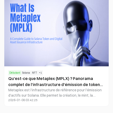
gouvernance des permissions, de mises à jour d’état, de
représentation du portefeuille d’actifs et de gestion de la
complexité du développement. Cette approche en fait une
solution idéale pour les cas d’utilisation on-chain où les
règles doivent évoluer en permanence.
Débutant
Solana
NFT
+
1
Qu'est-ce que Metaplex (MPLX) ? Panorama
complet de l'infrastructure d'émission de tokens
Metaplex est l’infrastructure de référence pour l’émission
et d'actifs numériques sur Solana
d’actifs sur Solana. Elle permet la création, le mint, la
2026-07-08 03:42:25
gestion et la distribution d’actifs — des NFT aux actifs on-
chain plus larges — via des standards de programmes
composables et des outils dédiés aux développeurs. MPLX