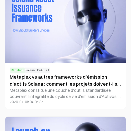
également un protocole de liquidité, un terminal de trading
et un système de gouvernance communautaire.
Débutant
Solana
DeFi
+
1
Metaplex vs autres frameworks d’émission
d’actifs Solana : comment les projets doivent-ils
Metaplex constitue une couche d’outils standardisée
prendre leur décision
couvrant l’intégralité du cycle de vie d’émission d’Activos,
2026-07-08 04:05:35
ce qui en fait une solution idéale pour les projets qui
requièrent des métadonnées unifiées, des modèles
d’autorisations et des plugins extensibles. À l’inverse,
d’autres frameworks offrent davantage de flexibilité pour
des émissions allégées, des cas d’usage verticaux ou des