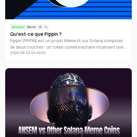
Débutant
Meme
IA
+
1
Qu'est-ce que Pippin ?
Pippin (PIPPIN) est un projet Meme IA sur Solana composé
de deux couches : un token communautaire incarnant une
2026-08-03 03:49:53
licorne, ainsi qu’un framework open source dédié aux rôles,
objectifs, mémoire et compétences d’outils. Il convient
d’évaluer la boucle inspirée de BabyAGI, les démonstrations
et la concentration de l’offre, sans tenir compte des récits
L1.