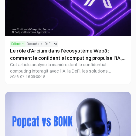
Débutant
Blockchain
DeFi
+
3
Le rôle d’Arcium dans l’écosystème Web3 :
comment le confidential computing propulse l’IA,
Cet article analyse la manière dont le confidential
la DeFi et les applications d’entreprise ?
computing interagit avec l’IA, la DeFi, les solutions
2026-07-16 09:00:18
d’entreprise et les écosystèmes de développeurs, et
propose des perspectives sur la trajectoire future du
confidential computing au sein de l’infrastructure
blockchain.