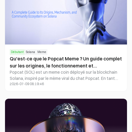
communautaire via un airdrop massif, puis s'étendant
progressivement à davantage de cas d'usage sur Solana.
Débutant
Solana
Meme
Qu'est-ce que le Popcat Meme ? Un guide complet
sur les origines, le fonctionnement et
Popcat (SOL) est un meme coin déployé sur la blockchain
l'écosystème communautaire du Meme Actif
Solana, inspiré par le mème viral du chat Popcat. En tant
Solana.
2026-07-09 08:19:46
qu'actif numérique piloté par la communauté, Popcat ne
repose pas sur des protocoles DeFi complexes ni sur des
applications de smart contract. Il construit plutôt son
écosystème unique grâce à la culture meme, à
l'engagement communautaire, à la liquidité et au réseau
haute performance de Solana.