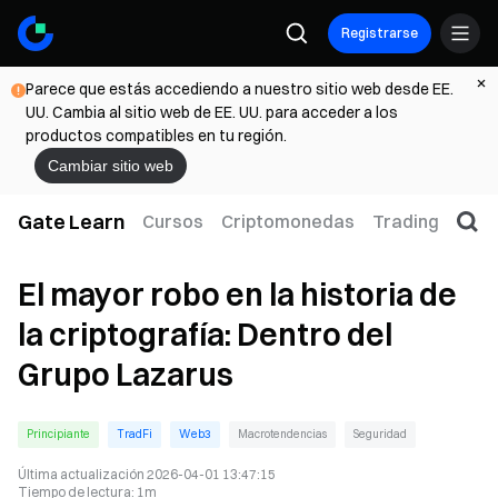
Registrarse
Parece que estás accediendo a nuestro sitio web desde EE.
UU. Cambia al sitio web de EE. UU. para acceder a los
productos compatibles en tu región.
Cambiar sitio web
Gate Learn
Cursos
Criptomonedas
Trading
Web
El mayor robo en la historia de
la criptografía: Dentro del
Grupo Lazarus
Principiante
TradFi
Web3
Macrotendencias
Seguridad
Última actualización
2026-04-01 13:47:15
Tiempo de lectura
:
1m