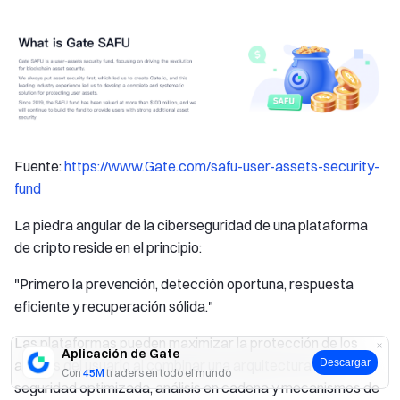
Fuente:
https://www.Gate.com/safu-user-assets-security-
fund
La piedra angular de la ciberseguridad de una plataforma
de cripto reside en el principio:
"Primero la prevención, detección oportuna, respuesta
eficiente y recuperación sólida."
Las plataformas pueden maximizar la protección de los
Aplicación de Gate
activos del usuario al combinar una arquitectura de
Descargar
Con
45M
traders en todo el mundo
seguridad optimizada, análisis en cadena y mecanismos de