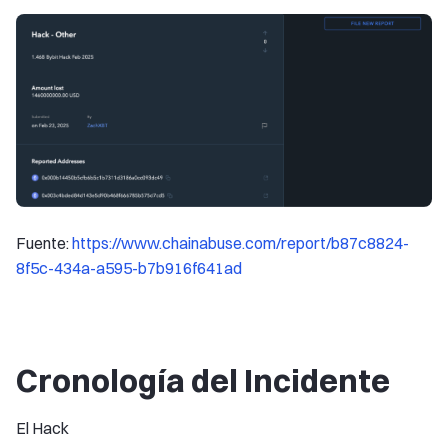
Fuente:
https://www.chainabuse.com/report/b87c8824-
8f5c-434a-a595-b7b916f641ad
Cronología del Incidente
El Hack