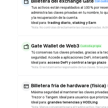
Billetera del exchange Gate
Con custo
Tus activos están respaldados al 100 % por reser
administra las claves privadas en tu nombre, lo qu
y la recuperación de la cuenta.
Ideal para:
trading diario, staking y Earn
*
Nota: No controlas directamente las claves privadas. Acti
Gate Wallet de Web3
Custodia propia
Tú conservas tus claves privadas, gracias a la t
seguridad. Accede a aplicaciones DeFi, intercamb
Ideal para:
acceso DeFi y control a largo plazo
*
Nota: Eres totalmente responsable de tus claves. Si las pi
Billetera fría de hardware (física)
Máxima seguridad al mantener las claves privadas
Trezor o Tangem. Ideal para usuarios que prioriza
Ideal para:
grandes tenencias y HODLing
*
Nota: Menos conveniente para el trading activo. Haz una c