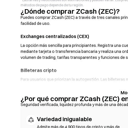
métodos de pago depende de tu región.
¿Dónde comprar ZCash (ZEC)?
Puedes comprar ZCash (ZEC) a través de tres canales princ
facilidad de uso.
Exchanges centralizados (CEX)
La opción más sencilla para principiantes. Registra una cu
mediante tarjeta o transferencia bancaria y realiza una o
volumen de trading, tarifas transparentes y funciones de 
Billeteras cripto
Para usuarios que priorizan la autogestión. Las billetera
intercambiar tokens directamente desde la interfaz de la b
fiat, que te permite comprar ZEC con tarjeta de crédito s
¿Por qué comprar ZCash (ZEC) e
tu frase semilla y verifica las direcciones de los contrato
Seguridad verificada, liquidez profunda y más de una déca
Exchanges descentralizados (DEX)
Variedad inigualable
Opera de forma peer-to-peer (entre usuarios) sin intermed
intercambios on-chain (en la cadena), sin necesidad de regi
Admite más de 4 900 tipos de cripto y más de