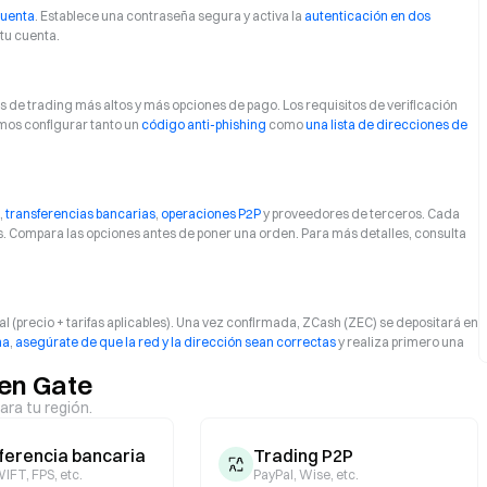
cuenta
. Establece una contraseña segura y activa la
autenticación en dos
tu cuenta.
 de trading más altos y más opciones de pago. Los requisitos de verificación
mos configurar tanto un
código anti-phishing
como
una lista de direcciones de
,
transferencias bancarias
,
operaciones P2P
y proveedores de terceros. Cada
es. Compara las opciones antes de poner una orden. Para más detalles, consulta
al (precio + tarifas aplicables). Una vez confirmada, ZCash (ZEC) se depositará en
na
,
asegúrate de que la red y la dirección sean correctas
y realiza primero una
en Gate
ara tu región.
ferencia bancaria
Trading P2P
IFT, FPS, etc.
PayPal, Wise, etc.