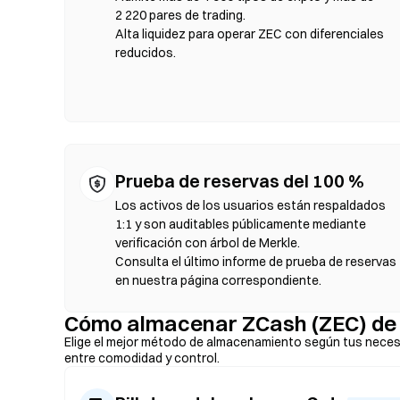
selecciona el par de tokens, establece la tolerancia de de
2 220 pares de trading.
tarifas de gas y los precios pueden variar respecto a los 
Alta liquidez para operar ZEC con diferenciales
mayoría de la actividad en DEX se realiza en cadenas com
reducidos.
Prueba de reservas del 100 %
Los activos de los usuarios están respaldados
1:1 y son auditables públicamente mediante
verificación con árbol de Merkle.
Consulta el último informe de prueba de reservas
en nuestra página correspondiente.
Cómo almacenar ZCash (ZEC) de
Elige el mejor método de almacenamiento según tus neces
entre comodidad y control.