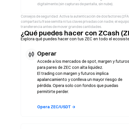
digitalmente (sin capturas de pantalla, sin nube).
Consejos de seguridad: Activa la autenticación de dos factores (2F
compartas tu frase semilla ni tus claves privadas con nadie; el equi
transferencia antes de mover grandes cantidades.
¿Qué puedes hacer con ZCash (Z
Explora qué puedes hacer con tus ZEC en todo el ecosist
Operar
Accede a los mercados de spot, margen y futuro
para pares de ZEC con alta liquidez.
El trading con margen y futuros implica
apalancamiento y conlleva un mayor riesgo de
pérdida. Opera solo con fondos que puedas
permitirte perder.
Opera ZEC/USDT →