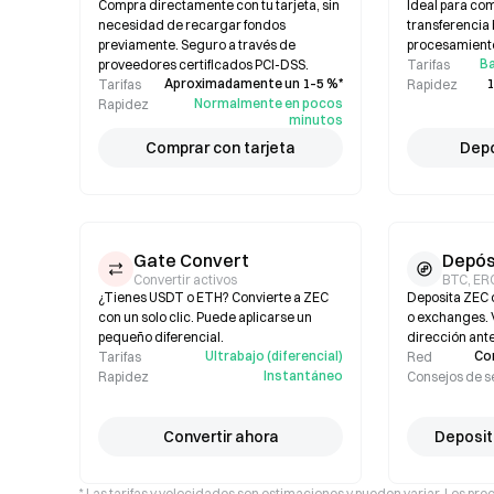
Compra directamente con tu tarjeta, sin
Ideal para co
necesidad de recargar fondos
transferencia 
previamente. Seguro a través de
procesamiento
Ba
proveedores certificados PCI-DSS.
Tarifas
Aproximadamente un 1–5 %*
1
Tarifas
Rapidez
Normalmente en pocos
Rapidez
minutos
Comprar con tarjeta
Depó
Gate Convert
Depós
Convertir activos
BTC, ER
¿Tienes USDT o ETH? Convierte a ZEC
Deposita ZEC 
con un solo clic. Puede aplicarse un
o exchanges. Ve
pequeño diferencial.
dirección ante
Ultrabajo (diferencial)
Co
Tarifas
Red
Instantáneo
Rapidez
Consejos de 
Convertir ahora
Deposit
* Las tarifas y velocidades son estimaciones y pueden variar. Los pre