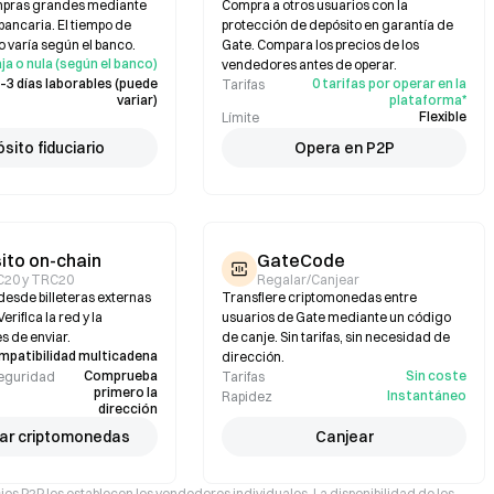
mpras grandes mediante
Compra a otros usuarios con la
bancaria. El tiempo de
protección de depósito en garantía de
 varía según el banco.
Gate. Compara los precios de los
ja o nula (según el banco)
vendedores antes de operar.
–3 días laborables (puede
0 tarifas por operar en la
Tarifas
variar)
plataforma*
Flexible
Límite
sito fiduciario
Opera en P2P
ito on-chain
GateCode
C20 y TRC20
Regalar/Canjear
desde billeteras externas
Transfiere criptomonedas entre
rifica la red y la
usuarios de Gate mediante un código
s de enviar.
de canje. Sin tarifas, sin necesidad de
mpatibilidad multicadena
dirección.
Comprueba
Sin coste
seguridad
Tarifas
primero la
Instantáneo
Rapidez
dirección
ar criptomonedas
Canjear
cios P2P los establecen los vendedores individuales. La disponibilidad de los