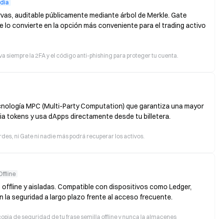
dia
vas, auditable públicamente mediante árbol de Merkle. Gate
e lo convierte en la opción más conveniente para el trading activo
va siempre la 2FA y el código anti-phishing para proteger tu cuenta.
ecnología MPC (Multi-Party Computation) que garantiza una mayor
ia tokens y usa dApps directamente desde tu billetera.
erdes, ni Gate ni nadie más podrá recuperar los activos.
Offline
 offline y aisladas. Compatible con dispositivos como Ledger,
n la seguridad a largo plazo frente al acceso frecuente.
opia de seguridad de tu frase semilla offline y nunca la almacenes