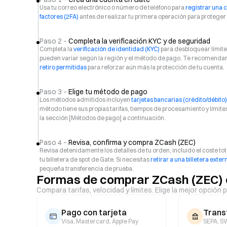
Usa tu correo electrónico o número de teléfono para
registrar una 
factores (2FA)
antes de realizar tu primera operación para proteger 
Paso 2 –
Completa la verificación KYC y de seguridad
Completa la
verificación de identidad (KYC)
para desbloquear límites
pueden variar según la región y el método de pago. Te recomenda
retiro permitidas
para reforzar aún más la protección de tu cuenta.
Paso 3 –
Elige tu método de pago
Los métodos admitidos incluyen
tarjetas bancarias (crédito/débito)
método tiene sus propias tarifas, tiempos de procesamiento y límit
la sección [Métodos de pago] a continuación.
Paso 4 –
Revisa, confirma y compra ZCash (ZEC)
Revisa detenidamente los detalles de tu orden, incluido el coste tot
tu billetera de spot de Gate. Si necesitas
retirar a una billetera exter
pequeña transferencia de prueba.
Formas de comprar ZCash (ZEC) 
Compara tarifas, velocidad y límites. Elige la mejor opción p
Pago con tarjeta
Trans
Visa, Mastercard, Apple Pay
SEPA, SW