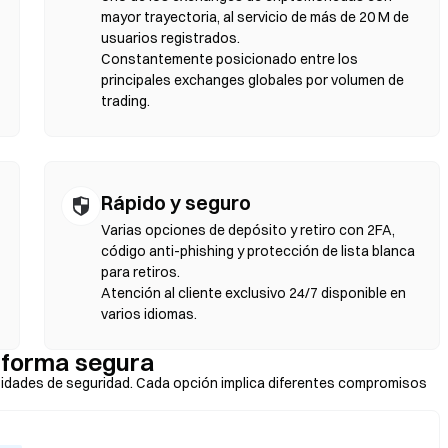
slizamiento y confirma el intercambio. Ten en cuenta que se aplican
mayor trayectoria, al servicio de más de 20 M de
mercados centralizados debido a la profundidad de liquidez. La
usuarios registrados.
patibles con EVM, como Ethereum, BNB Chain y Polygon.
Constantemente posicionado entre los
principales exchanges globales por volumen de
trading.
Rápido y seguro
Varias opciones de depósito y retiro con 2FA,
código anti-phishing y protección de lista blanca
para retiros.
Atención al cliente exclusivo 24/7 disponible en
varios idiomas.
 forma segura
idades de seguridad. Cada opción implica diferentes compromisos