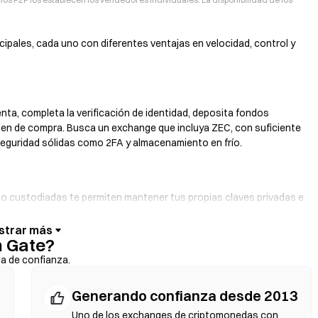
ipales, cada uno con diferentes ventajas en velocidad, control y
enta, completa la verificación de identidad, deposita fondos
rden de compra. Busca un exchange que incluya ZEC, con suficiente
seguridad sólidas como 2FA y almacenamiento en frío.
s no custodiadas te permiten mantener tus propias claves privadas e
illetera. Algunas billeteras también ofrecen una pasarela de moneda
in pasar primero por un exchange. Asegúrate de respaldar bajo seguro
n Gate?
s antes de confirmar cualquier transacción.
da de confianza.
Generando confianza desde 2013
iarios. Los DEX usan contratos inteligentes para ejecutar
stro ni verificación de identidad. Conecta una billetera compatible,
Uno de los exchanges de criptomonedas con