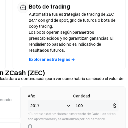
Bots de trading
Automatiza tus estrategias de trading de ZEC
24/7 con grid de spot, grid de futuros o bots de
copy trading.
Los bots operan según parámetros
preestablecidos y no garantizan ganancias. El
rendimiento pasado no es indicativo de
resultados futuros.
Explorar estrategias →
on ZCash (ZEC)
lculadora a continuación para ver cómo habría cambiado el valor de
Año
Cantidad
ercado
$
* Fuente de datos: datos de mercado de Gate. Las cifras
son aproximadas y se actualizan periódicamente.
0