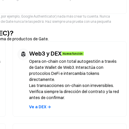
A, por ejemplo, Google Authenticator) nada más crear tu cuenta. Nunca
po de Gate nunca te las pedirá. Haz siempre una prueba con una pequeña
EC)?
ema de productos de Gate.
Web3 y DEX
Nueva función
s
Opera on-chain con total autogestión a través
de Gate Wallet de Web3. Interactúa con
protocolos DeFi e intercambia tokens
directamente.
Las transacciones on-chain son irreversibles.
Verifica siempre la dirección del contrato y la red
antes de confirmar.
Ve a DEX →