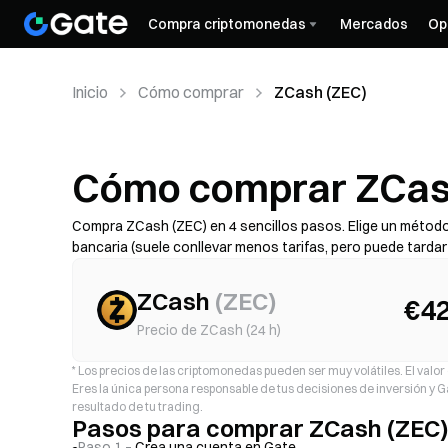
Compra criptomonedas
Mercados
Op
Inicio
Cómo comprar
ZCash (ZEC)
Cómo comprar ZCash
Compra ZCash (ZEC) en 4 sencillos pasos. Elige un método 
bancaria (suele conllevar menos tarifas, pero puede tarda
revisa el coste total (tarifa del proveedor + diferencial), 
disponibilidad, los límites, las tarifas y el tiempo de proce
ZCash
(
ZEC
)
€42
Precio de ZCash (24 h)
*
Los precios de las criptomonedas pueden ser muy volátiles. El valor d
Eres la única persona responsable de tus decisiones de inversión y
resultado de tu trading.
Pasos para comprar ZCash (ZEC
Paso 1 –
Crea una cuenta en Gate