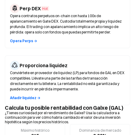
Perp DEX
Hot
Opera contratos perpetuos on-chain con hasta 100x de
apalancamiento en Gate DEX. Custodia totalmente propia y liquidez
profunda. El trading con apalancamiento implica un alto riesgo de
pérdida: opera solo con fondos que puedas permitirte perder.
Opera Perps →
Proporciona liquidez
Conviértete en proveedor de liquidez (LP) para fondos de GAL en DEX
compatibles. Llévate una parte de las tarifas de transacción
directamente en tu billetera. La rentabilidad no está garantizada y
puede incurrir en pérdida impermanente.
Añadir liquidez →
Calcula tu posible rentabilidad con Galxe (GAL)
¿Tienes curiosidad por el rendimiento de Galxe? Usa la calculadora a
continuación para ver cómo habría cambiado el valor de una inversión
hipotética según los precios históricos.
Máximo histórico
Dominancia de mercado