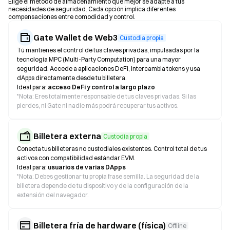
Elige el método de almacenamiento que mejor se adapte a tus
necesidades de seguridad. Cada opción implica diferentes
compensaciones entre comodidad y control.
Gate Wallet de Web3
Custodia propia
Tú mantienes el control de tus claves privadas, impulsadas por la
tecnología MPC (Multi-Party Computation) para una mayor
seguridad. Accede a aplicaciones DeFi, intercambia tokens y usa
dApps directamente desde tu billetera.
Ideal para:
acceso DeFi y control a largo plazo
*
Nota: Eres totalmente responsable de tus claves privadas. Si las
pierdes, ni Gate ni nadie más podrá recuperar tus activos.
Billetera externa
Custodia propia
Conecta tus billeteras no custodiales existentes. Control total de tus
activos con compatibilidad estándar EVM.
Ideal para:
usuarios de varias DApps
*
Nota: Debes gestionar tu propia frase semilla. La seguridad de la
billetera depende de tu dispositivo y de la configuración de la
extensión del navegador.
Billetera fría de hardware (física)
Offline