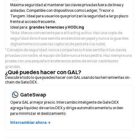
Máxima seguridad al mantener las claves privadas fuera de línea y
aisladas. Compatible con dispositivos como Ledger, Trezor o
Tangem. Ideal para usuarios que priorizan la seguridad a largo plazo
frente al acceso frecuente.
Ideal para:
grandes tenencias y HODLing
*
Nota: Menos conveniente para el trading activo. Haz una copia de
seguridad de tu frase semilla anotándola en papel y nunca la guardes
digitalmente (no uses las capturas de pantalla o la nube).
* Consejos de seguridad: nunca compartas tu frase semilla ni tus claves
privadas con nadie; el equipo de Gate nunca te las pedirá. Haz siempre una
prueba con una pequeña transferencia antes de enviar cantidades
grandes.
¿Qué puedes hacer con GAL?
Descubre todo lo que puedes hacer con GAL usando las herramientas on-
chain de Gate DEX.
GateSwap
Opera GAL al mejor precio. Intercambio inteligente de Gate DEX
agrega liquidez de varios DEX y dirige automáticamente tu orden
para minimizar el deslizamiento.
Intercambiar ahora →