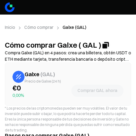
Inicio
Cómo comprar
Galxe (GAL)
Cómo comprar Galxe ( GAL )
Compra Galxe (GAL) en 4 pasos: crea una billetera, obtén USDT o
ETH mediante tarjeta, transferencia bancaria o depósito cripto,
y luego intercámbialos por GAL en un exchange descentralizado.
Compara los métodos de financiación, revisa las tarifas de gas y
Galxe
(
GAL
)
el deslizamiento antes de confirmar, y aprende a guardar tus
Precio de Galxe (24 h)
GAL de forma segura. La disponibilidad y las tarifas varían según
€0
Comprar GAL ahora
la red y el proveedor.
0,00%
*
Los precios de las criptomonedas pueden ser muy volátiles. El valor de tu
inversión puede subir o bajar, lo que podría hacerte perder todo tu capital.
Eres la única persona responsable de tus decisiones de inversión y Gate no
se hace responsable de ninguna pérdida que puedas sufrir como resultado
de tu trading.
Pasos para comprar Galxe (GAL)