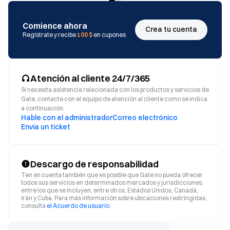
Comience ahora
Crea tu cuenta
Regístrate y recibe
100 $
en cupones
Atención al cliente 24/7/365
Si necesita asistencia relacionada con los productos y servicios de
Gate, contacte con el equipo de atención al cliente como se indica
a continuación.
Hable con el administrador
Correo electrónico
Envía un ticket
Descargo de responsabilidad
Ten en cuenta también que es posible que Gate no pueda ofrecer
todos sus servicios en determinados mercados y jurisdicciones,
entre los que se incluyen, entre otros, Estados Unidos, Canadá,
Irán y Cuba. Para más información sobre ubicaciones restringidas,
consulta
el Acuerdo de usuario
.