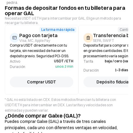
pedirá.
Formas de depositar fondos en tu billetera para
operar GAL
Necesitas USDT o ETH para intercambiar por GAL. Elige un método para
recargar tu billetera.
La forma más rápida
Cantida
Pago con tarjeta
Transferencia ba
Visa, MC, Apple Pay
SEPA, SWIFT
Compra USDT directamente con tu
Deposita fiat para comprar sta
tarjeta, sin necesidad de hacer un
en grandes cantidades. El ti
depósito previo. Seguridad PCI-DSS.
procesamiento varía según el
USDT / ETH
baja / cero (varía
Activo
Tarifa
unos 2 min
Duración
1–3 días l
Duración
Comprar USDT
Depósito fiduciari
* GAL no está listado en CEX. Estos métodos financian tu billetera con
USDT/ETH para intercambiar en DEX. Las tarifas y velocidades son
estimadas y pueden variar.
¿Dónde comprar Galxe (GAL)?
Puedes comprar Galxe (GAL) a través de tres canales
principales, cada uno con diferentes ventajas en velocidad,