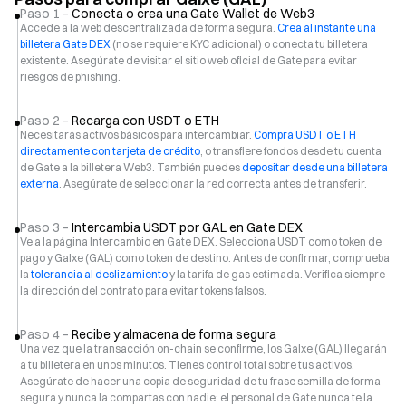
Paso 1 –
Conecta o crea una Gate Wallet de Web3
Accede a la web descentralizada de forma segura.
Crea al instante una
billetera Gate DEX
(no se requiere KYC adicional) o conecta tu billetera
existente. Asegúrate de visitar el sitio web oficial de Gate para evitar
riesgos de phishing.
Paso 2 –
Recarga con USDT o ETH
Necesitarás activos básicos para intercambiar.
Compra USDT o ETH
directamente con tarjeta de crédito
, o transfiere fondos desde tu cuenta
de Gate a la billetera Web3. También puedes
depositar desde una billetera
externa
. Asegúrate de seleccionar la red correcta antes de transferir.
Paso 3 –
Intercambia USDT por GAL en Gate DEX
Ve a la página Intercambio en Gate DEX. Selecciona USDT como token de
pago y Galxe (GAL) como token de destino. Antes de confirmar, comprueba
la
tolerancia al deslizamiento
y la tarifa de gas estimada. Verifica siempre
la dirección del contrato para evitar tokens falsos.
Paso 4 –
Recibe y almacena de forma segura
Una vez que la transacción on-chain se confirme, los Galxe (GAL) llegarán
a tu billetera en unos minutos. Tienes control total sobre tus activos.
Asegúrate de hacer una copia de seguridad de tu frase semilla de forma
segura y nunca la compartas con nadie: el personal de Gate nunca te la