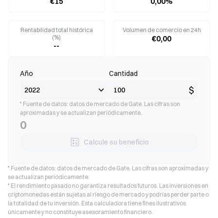
€15
0,00%
Rentabilidad total histórica
Volumen de comercio en 24h
(%)
€0,00
--
Año
Cantidad
$
* Fuente de datos: datos de mercado de Gate. Las cifras son
aproximadas y se actualizan periódicamente.
0
Calcule su beneficio
* Fuente de datos: datos de mercado de Gate. Las cifras son aproximadas y
se actualizan periódicamente.
* El rendimiento pasado no garantiza resultados futuros. Las inversiones en
criptomonedas están sujetas al riesgo de mercado y podrías perder parte o
la totalidad de tu inversión. Esta calculadora tiene fines ilustrativos
únicamente y no constituye asesoramiento financiero.