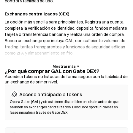
control y facilidad de uso.
Exchanges centralizados (CEX)
La opción más sencilla para principiantes. Registra una cuenta,
completa la verificación de identidad, deposita fondos mediante
tarjeta o transferencia bancaria y realiza una orden de compra.
Busca un exchange que incluya GAL, con suficiente volumen de
trading, tarifas transparentes y funciones de seguridad sólidas
como 2FA y almacenamiento en frío.
Billeteras cripto
¿Por qué comprar GAL con Gate DEX?
Para usuarios que priorizan la autogestión. Las billeteras no
Accede a tokens no listados de forma segura con la fiabilidad de
un exchange de primer nivel.
custodiadas te permiten mantener tus propias claves privadas e
intercambiar tokens directamente desde la interfaz de la
Acceso anticipado a tokens
billetera. Algunas billeteras también ofrecen una pasarela de
moneda fiat, que te permite comprar GAL con tarjeta de crédito
Opera Galxe (GAL) y otros tokens disponibles on-chain antes de que
se listen en exchanges centralizados. Descubre oportunidades en
sin pasar primero por un exchange. Asegúrate de respaldar bajo
fases iniciales a través de Gate DEX.
seguro tu frase semilla y verifica las direcciones de los
contratos antes de confirmar cualquier transacción.