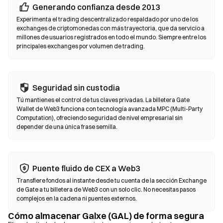
Exchanges descentralizados (DEX)
Generando confianza desde 2013
Opera de forma peer-to-peer (entre usuarios) sin intermediarios.
Experimenta el trading descentralizado respaldado por uno de los
Los DEX usan contratos inteligentes para ejecutar intercambios
exchanges de criptomonedas con más trayectoria, que da servicio a
millones de usuarios registrados en todo el mundo. Siempre entre los
on-chain (en la cadena), sin necesidad de registro ni verificación
principales exchanges por volumen de trading.
de identidad. Conecta una billetera compatible, selecciona el par
de tokens, establece la tolerancia de deslizamiento y confirma el
intercambio. Ten en cuenta que se aplican tarifas de gas y los
precios pueden variar respecto a los mercados centralizados
Seguridad sin custodia
debido a la profundidad de liquidez. La mayoría de la actividad en
Tú mantienes el control de tus claves privadas. La billetera Gate
DEX se realiza en cadenas compatibles con EVM, como
Wallet de Web3 funciona con tecnología avanzada MPC (Multi-Party
Ethereum, BNB Chain y Polygon.
Computation), ofreciendo seguridad de nivel empresarial sin
depender de una única frase semilla.
Puente fluido de CEX a Web3
Transfiere fondos al instante desde tu cuenta de la sección Exchange
de Gate a tu billetera de Web3 con un solo clic. No necesitas pasos
complejos en la cadena ni puentes externos.
Cómo almacenar Galxe (GAL) de forma segura