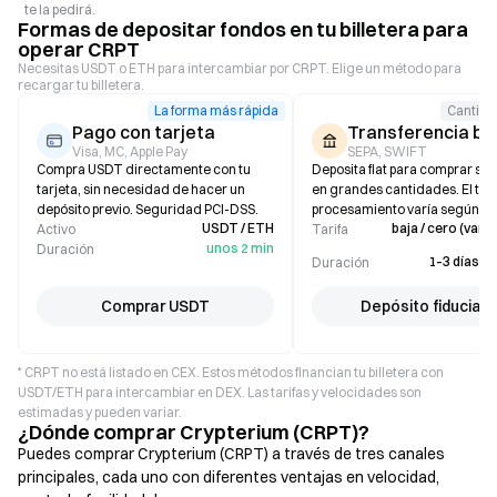
te la pedirá.
Formas de depositar fondos en tu billetera para
operar CRPT
Necesitas USDT o ETH para intercambiar por CRPT. Elige un método para
recargar tu billetera.
La forma más rápida
Cantida
Pago con tarjeta
Transferencia ba
Visa, MC, Apple Pay
SEPA, SWIFT
Compra USDT directamente con tu
Deposita fiat para comprar sta
tarjeta, sin necesidad de hacer un
en grandes cantidades. El ti
depósito previo. Seguridad PCI-DSS.
procesamiento varía según el
USDT / ETH
baja / cero (varía
Activo
Tarifa
unos 2 min
Duración
1–3 días l
Duración
Comprar USDT
Depósito fiduciari
* CRPT no está listado en CEX. Estos métodos financian tu billetera con
USDT/ETH para intercambiar en DEX. Las tarifas y velocidades son
estimadas y pueden variar.
¿Dónde comprar Crypterium (CRPT)?
Puedes comprar Crypterium (CRPT) a través de tres canales
principales, cada uno con diferentes ventajas en velocidad,