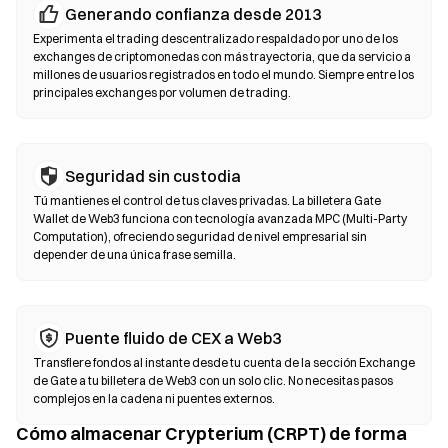
Exchanges descentralizados (DEX)
Generando confianza desde 2013
Opera de forma peer-to-peer (entre usuarios) sin intermediarios.
Experimenta el trading descentralizado respaldado por uno de los
Los DEX usan contratos inteligentes para ejecutar intercambios
exchanges de criptomonedas con más trayectoria, que da servicio a
millones de usuarios registrados en todo el mundo. Siempre entre los
on-chain (en la cadena), sin necesidad de registro ni verificación
principales exchanges por volumen de trading.
de identidad. Conecta una billetera compatible, selecciona el par
de tokens, establece la tolerancia de deslizamiento y confirma el
intercambio. Ten en cuenta que se aplican tarifas de gas y los
precios pueden variar respecto a los mercados centralizados
Seguridad sin custodia
debido a la profundidad de liquidez. La mayoría de la actividad en
Tú mantienes el control de tus claves privadas. La billetera Gate
DEX se realiza en cadenas compatibles con EVM, como
Wallet de Web3 funciona con tecnología avanzada MPC (Multi-Party
Ethereum, BNB Chain y Polygon.
Computation), ofreciendo seguridad de nivel empresarial sin
depender de una única frase semilla.
Puente fluido de CEX a Web3
Transfiere fondos al instante desde tu cuenta de la sección Exchange
de Gate a tu billetera de Web3 con un solo clic. No necesitas pasos
complejos en la cadena ni puentes externos.
Cómo almacenar Crypterium (CRPT) de forma