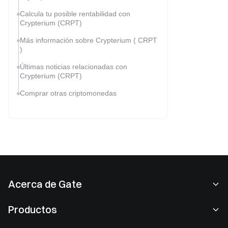
Calcula tu posible rentabilidad con
Crypterium (CRPT)
Más información sobre Crypterium ( CRPT
)
Últimas noticias relacionadas con
Crypterium (CRPT)
Comprar otras criptomonedas
Acerca de Gate
Acerca de nosotros
Productos
Empleo
P2P