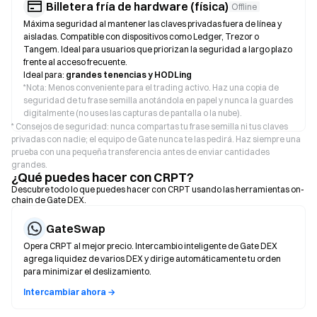
Billetera fría de hardware (física)
Offline
Máxima seguridad al mantener las claves privadas fuera de línea y
aisladas. Compatible con dispositivos como Ledger, Trezor o
Tangem. Ideal para usuarios que priorizan la seguridad a largo plazo
frente al acceso frecuente.
Ideal para:
grandes tenencias y HODLing
*
Nota: Menos conveniente para el trading activo. Haz una copia de
seguridad de tu frase semilla anotándola en papel y nunca la guardes
digitalmente (no uses las capturas de pantalla o la nube).
* Consejos de seguridad: nunca compartas tu frase semilla ni tus claves
privadas con nadie; el equipo de Gate nunca te las pedirá. Haz siempre una
prueba con una pequeña transferencia antes de enviar cantidades
grandes.
¿Qué puedes hacer con CRPT?
Descubre todo lo que puedes hacer con CRPT usando las herramientas on-
chain de Gate DEX.
GateSwap
Opera CRPT al mejor precio. Intercambio inteligente de Gate DEX
agrega liquidez de varios DEX y dirige automáticamente tu orden
para minimizar el deslizamiento.
Intercambiar ahora →