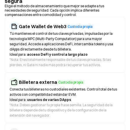
segura
Elige el método de almacenamiento que mejor se adapte a tus
necesidades de seguridad. Cada opción implica diferentes
compensaciones entre comodidad y control.
Gate Wallet de Web3
Custodia propia
Tú mantienes el control de tus claves privadas, impulsadas por la
tecnología MPC (Multi-Party Computation) para una mayor
seguridad. Accede a aplicaciones DeFi, intercambia tokens y usa
dApps directamente desde tu billetera.
Ideal para:
acceso DeFi y control a largo plazo
*
Nota: Eres totalmente responsable de tus claves privadas. Si las
pierdes, ni Gate ni nadie más podrá recuperar tus activos.
Billetera externa
Custodia propia
Conecta tus billeteras no custodiales existentes. Control total de tus
activos con compatibilidad estándar EVM.
Ideal para:
usuarios de varias DApps
*
Nota: Debes gestionar tu propia frase semilla. La seguridad de la
billetera depende de tu dispositivo y de la configuración de la
extensión del navegador.