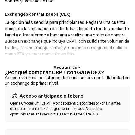
control y facilidad de uso.
Exchanges centralizados (CEX)
La opción más sencilla para principiantes. Registra una cuenta,
completa la verificación de identidad, deposita fondos mediante
tarjeta o transferencia bancaria y realiza una orden de compra.
Busca un exchange que incluya CRPT, con suficiente volumen de
trading, tarifas transparentes y funciones de seguridad sólidas
como 2FA y almacenamiento en frío.
Billeteras cripto
¿Por qué comprar CRPT con Gate DEX?
Para usuarios que priorizan la autogestión. Las billeteras no
Accede a tokens no listados de forma segura con la fiabilidad de
un exchange de primer nivel.
custodiadas te permiten mantener tus propias claves privadas e
intercambiar tokens directamente desde la interfaz de la
Acceso anticipado a tokens
billetera. Algunas billeteras también ofrecen una pasarela de
moneda fiat, que te permite comprar CRPT con tarjeta de crédito
Opera Crypterium (CRPT) y otros tokens disponibles on-chain antes
de que se listen en exchanges centralizados. Descubre
sin pasar primero por un exchange. Asegúrate de respaldar bajo
oportunidades en fases iniciales a través de Gate DEX.
seguro tu frase semilla y verifica las direcciones de los
contratos antes de confirmar cualquier transacción.