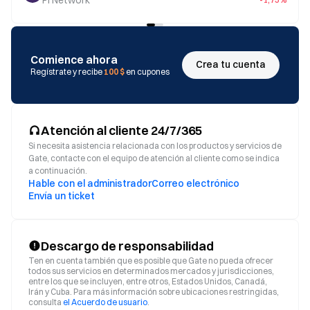
Comience ahora
Crea tu cuenta
Regístrate y recibe
100 $
en cupones
Atención al cliente 24/7/365
Si necesita asistencia relacionada con los productos y servicios de
Gate, contacte con el equipo de atención al cliente como se indica
a continuación.
Hable con el administrador
Correo electrónico
Envía un ticket
Descargo de responsabilidad
Ten en cuenta también que es posible que Gate no pueda ofrecer
todos sus servicios en determinados mercados y jurisdicciones,
entre los que se incluyen, entre otros, Estados Unidos, Canadá,
Irán y Cuba. Para más información sobre ubicaciones restringidas,
consulta
el Acuerdo de usuario
.