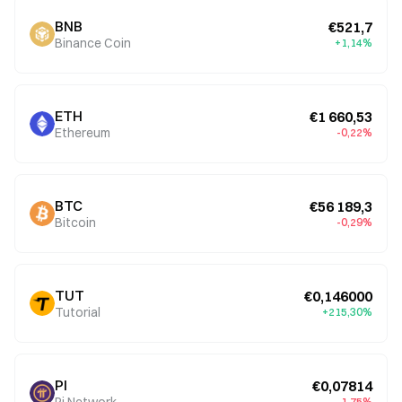
BNB
€521,7
Binance Coin
+1,14%
ETH
€1 660,53
Ethereum
-0,22%
BTC
€56 189,3
Bitcoin
-0,29%
TUT
€0,146000
Tutorial
+215,30%
PI
€0,07814
Pi Network
-1,75%