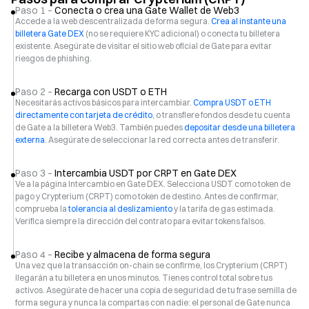
Paso 1 –
Conecta o crea una Gate Wallet de Web3
Accede a la web descentralizada de forma segura.
Crea al instante una
billetera Gate DEX
(no se requiere KYC adicional) o conecta tu billetera
existente. Asegúrate de visitar el sitio web oficial de Gate para evitar
riesgos de phishing.
Paso 2 –
Recarga con USDT o ETH
Necesitarás activos básicos para intercambiar.
Compra USDT o ETH
directamente con tarjeta de crédito
, o transfiere fondos desde tu cuenta
de Gate a la billetera Web3. También puedes
depositar desde una billetera
externa
. Asegúrate de seleccionar la red correcta antes de transferir.
Paso 3 –
Intercambia USDT por CRPT en Gate DEX
Ve a la página Intercambio en Gate DEX. Selecciona USDT como token de
pago y Crypterium (CRPT) como token de destino. Antes de confirmar,
comprueba la
tolerancia al deslizamiento
y la tarifa de gas estimada.
Verifica siempre la dirección del contrato para evitar tokens falsos.
Paso 4 –
Recibe y almacena de forma segura
Una vez que la transacción on-chain se confirme, los Crypterium (CRPT)
llegarán a tu billetera en unos minutos. Tienes control total sobre tus
activos. Asegúrate de hacer una copia de seguridad de tu frase semilla de
forma segura y nunca la compartas con nadie: el personal de Gate nunca