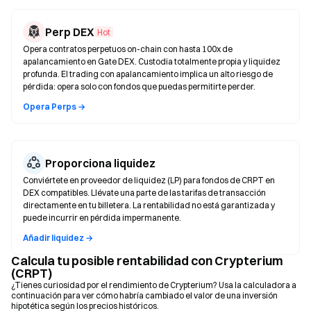
Perp DEX
Hot
Opera contratos perpetuos on-chain con hasta 100x de
apalancamiento en Gate DEX. Custodia totalmente propia y liquidez
profunda. El trading con apalancamiento implica un alto riesgo de
pérdida: opera solo con fondos que puedas permitirte perder.
Opera Perps →
Proporciona liquidez
Conviértete en proveedor de liquidez (LP) para fondos de CRPT en
DEX compatibles. Llévate una parte de las tarifas de transacción
directamente en tu billetera. La rentabilidad no está garantizada y
puede incurrir en pérdida impermanente.
Añadir liquidez →
Calcula tu posible rentabilidad con Crypterium
(CRPT)
¿Tienes curiosidad por el rendimiento de Crypterium? Usa la calculadora a
continuación para ver cómo habría cambiado el valor de una inversión
hipotética según los precios históricos.