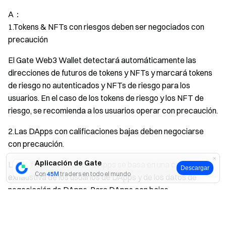
A：
1.Tokens & NFTs con riesgos deben ser negociados con
precaución
El Gate Web3 Wallet detectará automáticamente las
direcciones de futuros de tokens y NFTs y marcará tokens
de riesgo no autenticados y NFTs de riesgo para los
usuarios. En el caso de los tokens de riesgo y los NFT de
riesgo, se recomienda a los usuarios operar con precaución.
2.Las DApps con calificaciones bajas deben negociarse
con precaución.
Aplicación de Gate
La calificación de Gate-DApps se basa en una calificación
Descargar
Con
45M
traders en todo el mundo
exhaustiva de los usuarios de DApps y de los datos de
negociación de DApps. Para DApps con bajas
calificaciones, se recomienda que los usuarios sean
Sí
No
cautelosos al autorizar transacciones.