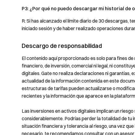
P3: ¿Por qué no puedo descargar mi historial de
R: Si has alcanzado el límite diario de 30 descargas, 
iniciado sesión y de haber realizado operaciones dura
Descargo de responsabilidad
El contenido aquí proporcionado es solo para fines de
financiero, de inversión, comercial ni legal, ni constit
digitales. Gate no realiza declaraciones ni garantías, e
actualidad de la información contenida en este docume
estructuras de tarifas pueden actualizarse o modifi
recientes y la información que aparece en la platafor
Las inversiones en activos digitales implican un riesgo 
considerablemente. Podrías perder la totalidad de tu i
situación financiera y tolerancia al riesgo, una vez q
necesario, te recomendamos consultar con un asesor f