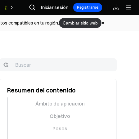
Iniciar sesión
Recompensas
Registrarse
tos compatibles en tu región.
Cambiar sitio web
Resumen del contenido
Ámbito de aplicación
Objetivo
Pasos