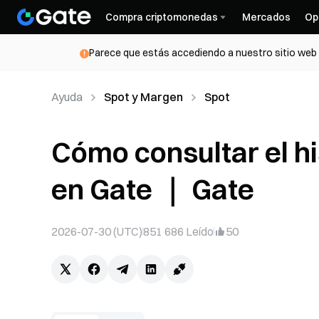
Compra criptomonedas
Mercados
Op
Parece que estás accediendo a nuestro sitio web d
Ayuda
Spot y Margen
Spot
Cómo consultar el hi
en Gate ｜ Gate
2026-07-30 (UTC)
851 686
Leído
50