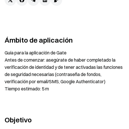
Ámbito de aplicación
Guía para la aplicación de Gate
Antes de comenzar: asegúrate de haber completado la
verificación de identidad y de tener activadas las funciones
de seguridad necesarias (contraseña de fondos,
verificación por email/SMS, Google Authenticator)
Tiempo estimado: 5 m
Objetivo