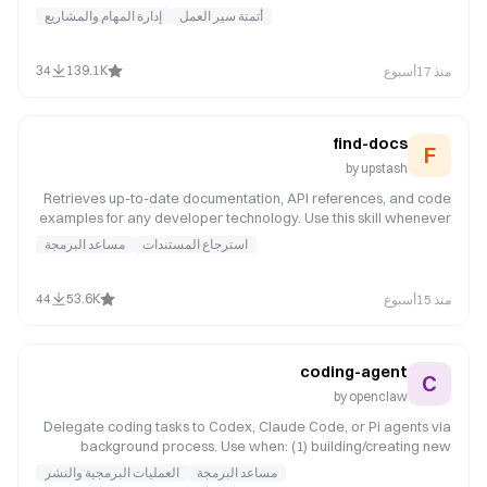
behavior. It examines user intent, requirements, and design prior
أتمتة سير العمل
إدارة المهام والمشاريع
to implementation.
34
139.1K
منذ 17أسبوع
find-docs
F
by
upstash
Retrieves up-to-date documentation, API references, and code
examples for any developer technology. Use this skill whenever
the user asks about a specific library, framework, SDK, CLI tool,
استرجاع المستندات
مساعد البرمجة
or cloud service -- even for well-known ones like React, Next.js,
Prisma, Express, Tailwind, Django, or Spring Boot. Your training
data may not reflect recent API changes or version updates.
44
53.6K
منذ 15أسبوع
coding-agent
C
by
openclaw
Delegate coding tasks to Codex, Claude Code, or Pi agents via
background process. Use when: (1) building/creating new
features or apps, (2) reviewing PRs (spawn in temp dir), (3)
مساعد البرمجة
العمليات البرمجية والنشر
refactoring large codebases, (4) iterative coding that needs file