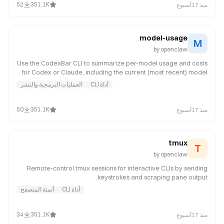
52
351.1K
منذ 17أسبوع
model-usage
M
by
openclaw
Use the CodexBar CLI to summarize per-model usage and costs
for Codex or Claude, including the current (most recent) model
or a complete model breakdown. Trigger this when asked for
أداة CLI
العمليات البرمجية والنشر
model-level usage or cost data from CodexBar, or when you
need a scriptable per-model summary from the CodexBar cost
JSON.
50
351.1K
منذ 17أسبوع
tmux
T
by
openclaw
Remote-control tmux sessions for interactive CLIs by sending
keystrokes and scraping pane output.
أداة CLI
أتمتة المتصفح
34
351.1K
منذ 17أسبوع