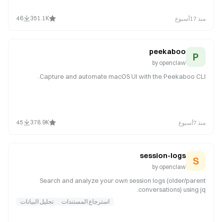
exploration. NOT for: simple one-liner fixes (just edit), reading
code (use read tool), thread-bound ACP harness requests in
46
351.1K
منذ 17أسبوع
chat (for example spawn/run Codex or Claude Code in a
Discord thread; use sessions_spawn with runtime:"acp"), or any
work in ~/cla
peekaboo
P
by
openclaw
Capture and automate macOS UI with the Peekaboo CLI.
45
378.9K
منذ 7أسبوع
session-logs
S
by
openclaw
Search and analyze your own session logs (older/parent
conversations) using jq.
استرجاع المستندات
تحليل البيانات