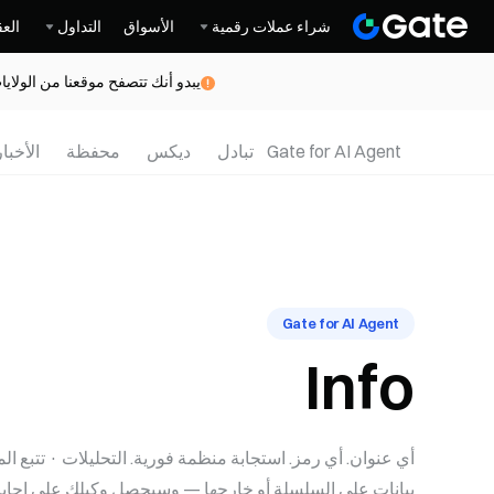
شراء عملات رقمية
الأسواق
التداول
العق
يبدو أنك تتصفح موقعنا من الولاي
Gate for AI Agent
تبادل
ديكس
محفظة
الأخبار
Gate for AI Agent
Info
أي عنوان. أي رمز. استجابة منظمة فورية. التحليلات · تتبع
بيانات على السلسلة أو خارجها — وسيحصل وكيلك على إجاب