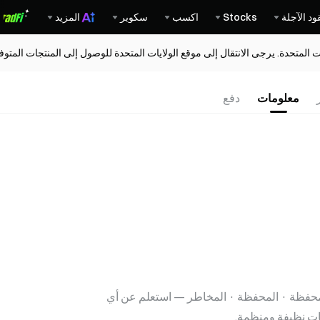
ود الآجلة
Stocks
اكسب
سكوير
المزيد
ات المتحدة. يرجى الانتقال إلى موقع الولايات المتحدة للوصول إلى المنتجات المت
معلومات
دفع
 المحفظة · المحفظة · المخاطر — استعلم عن أي
ات نظيفة ومنظمة.