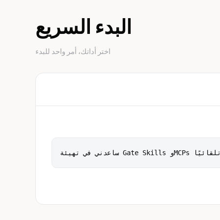
البدء السريع
اختر أداتك، أمر واحد للبدء