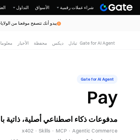
شراء عملات رقمية
الأسواق
التداول
العق
يبدو أنك تتصفح موقعنا من الولاي
Gate for AI Agent
تبادل
ديكس
محفظة
الأخبار
معلوما
Gate for AI Agent
Pay
مدفوعات ذكاء اصطناعي أصلية، ذاتية با
x402 · Skills · MCP · Agentic Commerce