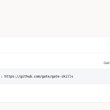
ساعدني في تهيئة Gate Skills وMCPs تلقائيًا: https://github.com/gate/gate-skills