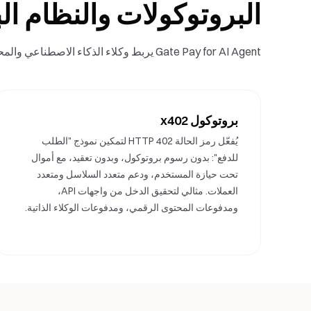
البروتوكولات والنظام الب
Gate Pay for AI Agent يربط وكلاء الذكاء الاصطناعي والمحافظ وشبكات الدفع عبر x402 وSkills وMCP لتوفير إمكانيات دفع موحدة.
بروتوكول x402
يُفعّل رمز الحالة HTTP 402 لتمكين نموذج "الطلب
للدفع": بدون رسوم بروتوكول، وبدون تعقيد، مع أموال
تحت حيازة المستخدم، ودعم متعدد السلاسل ومتعدد
العملات. مثالي لتحقيق الدخل من واجهات API،
ومدفوعات المحتوى الرقمي، ومدفوعات الوكلاء الذاتية.