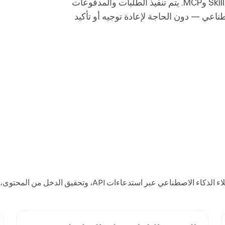
مدفوعات بلوكشين قابلة للبرمجة مدعومة بـx402 وSkills وMCP. يتم تنفيذ الطلبات والمدفوعات
طناعي — دون الحاجة لإعادة توجيه أو تأكيد