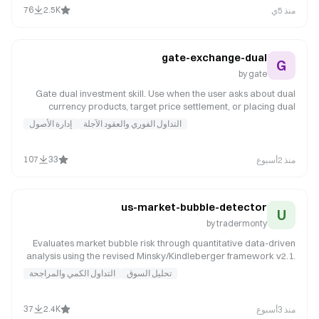
statistical arbitrage screening, mean-reversion strategies, or
76
2.5K
منذ 5ي
market-neutral portfolio construction. Supports correlation
analysis, cointegration testing, and spread backtesting.
gate-exchange-dual
G
by
gate
Gate dual investment skill. Use when the user asks about dual
currency products, target price settlement, or placing dual
orders. Triggers on 'dual investment', 'dual currency', 'target
التداول الفوري والعقود الآجلة
إدارة الأصول
price', 'exercise price', 'dual orders', 'dual balance', 'sell-high',
'buy-low', 'place dual order', 'subscribe dual'.
107
33
منذ 2أسبوع
us-market-bubble-detector
U
by
tradermonty
Evaluates market bubble risk through quantitative data-driven
analysis using the revised Minsky/Kindleberger framework v2.1.
Prioritizes objective metrics (Put/Call, VIX, margin debt, breadth,
تحليل السوق
التداول الكمي والمراجحة
IPO data) over subjective impressions. Features strict qualitative
adjustment criteria with confirmation bias prevention. Supports
practical investment decisions with mandatory data collection
37
2.4K
منذ 3أسبوع