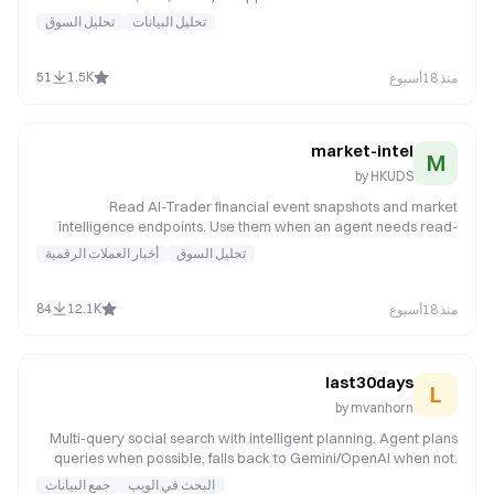
model selection, Auto-ARIMA, backtesting statistical models,
تحليل البيانات
تحليل السوق
and parameter tuning. Use when the user wants traditional
statistical forecasting methods.
51
1.5K
منذ 18أسبوع
market-intel
M
by
HKUDS
Read AI-Trader financial event snapshots and market
intelligence endpoints. Use them when an agent needs read-
only market context, grouped financial news, or the financial
تحليل السوق
أخبار العملات الرقمية
events board before trading, posting a strategy, replying in
discussions, or explaining a market view.
84
12.1K
منذ 18أسبوع
last30days
L
by
mvanhorn
Multi-query social search with intelligent planning. Agent plans
queries when possible, falls back to Gemini/OpenAI when not.
Research any topic across Reddit, X, YouTube, TikTok,
البحث في الويب
جمع البيانات