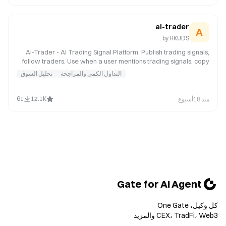
and mechanical scoring. Use when user asks about bubble risk,
valuation concerns, or profit-taking timing.
ai-trader
A
by
HKUDS
AI-Trader - AI Trading Signal Platform. Publish trading signals,
follow traders. Use when a user mentions trading signals, copy
trading, stock trading, or following traders.
التداول الكمي والمراجحة
تحليل السوق
61
12.1K
منذ 18أسبوع
Gate for AI Agent
كل وكيل، One Gate
CEX، TradFi، Web3 والمزيد