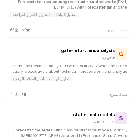
Forecasts time series using recurrent neural networks (RNN,
LSTM, GRU) with ForecasterRnn and the
create_and_compile_model helper. Covers model architecture,
تحليل البيانات
التداول الكمي والمراجحة
training, and multi-series deep learning. Use when the user
wants to use deep learning / neural networks for time series
forecasting.
68
1.5K
منذ 18أسبوع
gate-info-trendanalysis
G
by
gate
Trend and technical analysis. Use this skill ONLY when the user's
query is exclusively about technical indicators or trend analysis
for one coin with no other analysis dimensions. Trigger phrases:
تحليل البيانات
أخبار العملات الرقمية
technical analysis, K-line, RSI, MACD, trend, support, resistance. If
the query ALSO mentions fundamentals, risk, news, sentiment, or
any other analysis dimension, use gate-info-research instead —
76
33
منذ 2أسبوع
it handles multi-dimension queries in a single unified report.
statistical-models
S
by
skforecast
Forecasts time series using classical statistical models (ARIMA,
SARIMAX, ETS, ARAR) wrapped in ForecasterStats. Covers