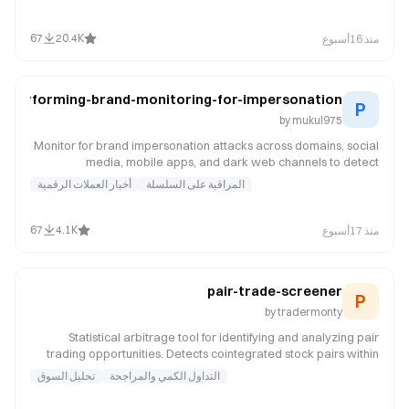
Instagram, Hacker News, Polymarket, and the web.
67
20.4K
منذ 16أسبوع
performing-brand-monitoring-for-impersonation
P
by
mukul975
Monitor for brand impersonation attacks across domains, social
media, mobile apps, and dark web channels to detect
المراقبة على السلسلة
أخبار العملات الرقمية
67
4.1K
منذ 17أسبوع
pair-trade-screener
P
by
tradermonty
Statistical arbitrage tool for identifying and analyzing pair
trading opportunities. Detects cointegrated stock pairs within
sectors, analyzes spread behavior, calculates z-scores, and
التداول الكمي والمراجحة
تحليل السوق
provides entry/exit recommendations for market-neutral
strategies. Use when users request pair trading opportunities,