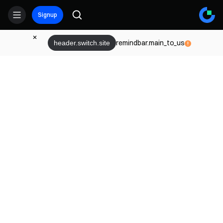
Signup
remindbar.main_to_us
header.switch.site