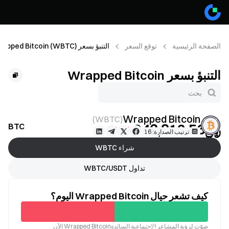
الصفحة الرئيسية
توقع السعر
التنبؤ بسعر Wrapped Bitcoin (WBTC)
التنبؤ بسعر Wrapped Bitcoin
(WBTC)
Wrapped Bitcoin
)
WBTC
(
﷼‎243,812.56
WBTC توقع السعر
-0.18%
ترتيب الصدارة: 16
شراء WBTC
تداول WBTC/USDT
كيف تشعر حيال Wrapped Bitcoin اليوم؟
غير
صوّت لرؤية المشاعر الاجتماعية السائدةWrapped Bitcoin الآن