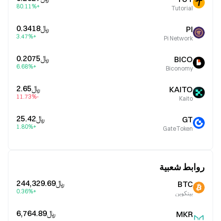
+80.11%
Tutorial
﷼‎0.3418
PI
+3.47%
Pi Network
﷼‎0.2075
BICO
+6.68%
Biconomy
﷼‎2.65
KAITO
-11.73%
Kaito
﷼‎25.42
GT
+1.80%
GateToken
روابط شعبية
﷼‎244,329.69
BTC
+0.36%
بيتكوين
﷼‎6,764.89
MKR