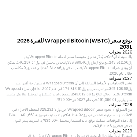
توقع سعر Wrapped Bitcoin (WBTC) للفترة 2026–
2031
2026 سنوات
بالنسبة لعام 2026، يُقدّر تحقيق متوسط سعر لعملة Wrapped Bitcoin يبلغ
﷼‎243,812.56، مع توقع ارتفاع ﷼‎338,899.46 وانخفاض محتمل قدره ﷼‎146,287.54. يمكن
أن يؤدي شراء Wrapped Bitcoin بالسعر الحالي ﷼‎243,812.56 إلى تحقيق 0 مكاسب
خلال عام 2026.
2027 سنوات
تشير الاتجاهات والأنماط السابقة إلى أن Wrapped Bitcoin قد يسجل حدًا أقصى عند
﷼‎367,108.58، مع أدنى سعر يبلغ ﷼‎174,813.61 في عام 2027. لذا فإن شراء Wrapped
Bitcoin بالسعر الحالي البالغ ﷼‎243,812.56، سيجعل العائد الاستثماري المحتمل بناءً على متوسط
سعر يبلغ ﷼‎291,356.01 في عام 2027 هو +19.00%.
2028 سنوات
من المتوقع أن يحوم سعر Wrapped Bitcoin حول ﷼‎329,232.3 لمعظم الأجزاء في
2028 سنوات، مع توقع انخفاض قدره ﷼‎204,124.02 وارتفاع متوقع قدره ﷼‎401,663.4. استنادًا
إلى هذه التوقعات، يمكنك توقع عائد استثمار محتمل +35.00% إذا اشتريت بسعر السوق
الحالي البالغ ﷼‎243,812.56.
2029 سنوات
استنادًا إلى البيانات التاريخية، قد تسجل Wrapped Bitcoin ارتفاعًا يصل إلى