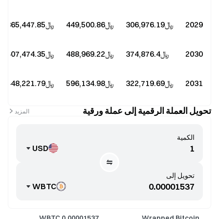
2029
﷼‎306,976.19
﷼‎449,500.86
﷼‎365,447.85
2030
﷼‎374,876.4
﷼‎488,969.22
﷼‎407,474.35
2031
﷼‎322,719.69
﷼‎596,134.98
﷼‎448,221.79
تحويل العملة الرقمية إلى عملة ورقية
المزيد
الكمية
USD
تحويل إلى
WBTC
WBTC
0.00001537
Wrapped Bitcoin