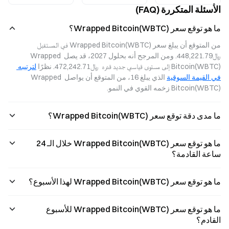
البيتكوين في
الحلول الثلاثة
من قبل World
الأسئلة المتكررة (FAQ)
العالم، WBTC، نحو
الرئيسية لبيتكوين
Liberty Finance
95,950.30 دولارًا
المغلف من حيث
مقابل 11.75 مليون
ما هو توقع سعر Wrapped Bitcoin(WBTC)؟
أمريكيًا. يُعد هذا
نماذج الحفظ،
دولار أمريكي من
"البيتكوين المغلف"
وآليات التحقق،
عملة الدولار
من المتوقع أن يبلغ سعر Wrapped Bitcoin(WBTC) في المستقبل  
على شبكة إيثيريوم
ومسارات العائد،
الرقمي (USDC)
﷼‎448,221.79. ومن المرجح أنه بحلول 2027، قد يصل Wrapped 
جسرًا رئيسيًا سريع
لتوضيح المشهد
بمثابة تذكير إضافي
Bitcoin(WBTC) إلى مستوى قياسي جديد قدره  ﷼‎472,242.71. نظرًا 
لترتيبه 
النمو يربط قيمة
الكامل. اكتشف
للمستثمرين
البيتكوين بنظام
كيف ستؤثر هذه
بضرورة متابعة
في القيمة السوقية
 الذي يبلغ 16، من المتوقع أن يواصل Wrapped 
التمويل ال
العوامل على
تدفقات رأس المال
Bitcoin(WBTC) زخمه القوي في النمو.
ديناميكيات السيولة
المؤسسي عن
في التمو
كثب.
ما مدى دقة توقع سعر Wrapped Bitcoin(WBTC)؟
ما هو توقع سعر Wrapped Bitcoin(WBTC) خلال الـ 24
ساعة القادمة؟
ما هو توقع سعر Wrapped Bitcoin(WBTC) لهذا الأسبوع؟
ما هو توقع سعر Wrapped Bitcoin(WBTC) للأسبوع
القادم؟