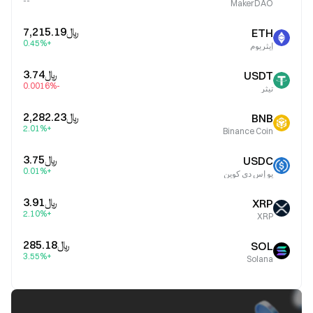
--
MakerDAO
﷼‎7,215.19
ETH
+0.45%
إيثريوم
﷼‎3.74
USDT
-0.0016%
تيثر
﷼‎2,282.23
BNB
+2.01%
Binance Coin
﷼‎3.75
USDC
+0.01%
يو إس دي كوين
﷼‎3.91
XRP
+2.10%
XRP
﷼‎285.18
SOL
+3.55%
Solana