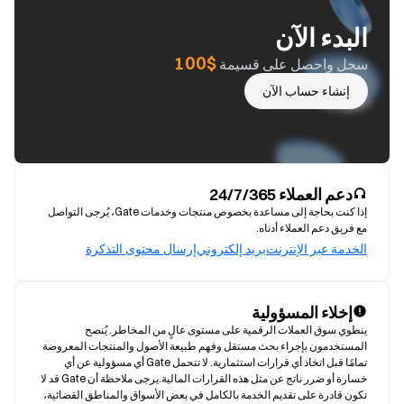
البدء الآن
$100
سجل واحصل على قسيمة
إنشاء حساب الآن
دعم العملاء 24/7/365
إذا كنت بحاجة إلى مساعدة بخصوص منتجات وخدمات Gate، يُرجى التواصل
مع فريق دعم العملاء أدناه.
الخدمة عبر الإنترنت
بريد إلكتروني
إرسال محتوى التذكرة
إخلاء المسؤولية
ينطوي سوق العملات الرقمية على مستوى عالٍ من المخاطر. يُنصح 
المستخدمون بإجراء بحث مستقل وفهم طبيعة الأصول والمنتجات المعروضة 
تمامًا قبل اتخاذ أي قرارات استثمارية. لا تتحمل Gate أي مسؤولية عن أي 
خسارة أو ضرر ناتج عن مثل هذه القرارات المالية.يرجى ملاحظة أن Gate قد لا 
تكون قادرة على تقديم الخدمة بالكامل في بعض الأسواق والمناطق القضائية، 