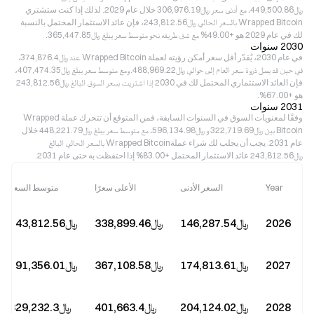
﷼‎449,500.86، مع أدنى سعر ﷼‎306,976.19 خلال عام 2029. لذلك إذا كنت ستشتري
Wrapped Bitcoin بالسعر الحالي ﷼‎243,812.56، فإن عائد الاستثمار المحتمل بالنسبة
لك في عام 2029 هو +49.00% مع شق طريقه نحو متوسط سعر يبلغ ﷼‎365,447.85.
2030 سنوات
في عام 2030، يُقدّر أقل سعر أمكن رؤيته لعملة Wrapped Bitcoin عند ﷼‎374,876.4،
في حين قد يصل ذروة سعر العام إلى حوالي ﷼‎488,969.22. ومع متوسط سعر يبلغ ﷼‎407,474.35،
فإن العائد الاستثماري المحتمل لك في 2030 إذا اشتريت بسعر السوق البالغ ﷼‎243,812.56
هو +67.00%.
2031 سنوات
وفقًا لمعنويات السوق في السنوات السابقة، فمن المتوقع أن تتحرك عملة Wrapped
Bitcoin بين ﷼‎322,719.69 و ﷼‎596,134.98، مع متوسط سعر يبلغ ﷼‎448,221.79 خلال
عام 2031. يجب أن يجلب لك شراء عملةWrapped Bitcoin بالسعر الحالي البالغ
﷼‎243,812.56 عائد الاستثمار المحتمل +83.00% إذا احتفظت به حتى عام 2031.
Year
السعر الأدنى
الأعلى سعرًا
متوسط السعر
2026
﷼‎146,287.54
﷼‎338,899.46
﷼‎243,812.56
2027
﷼‎174,813.61
﷼‎367,108.58
﷼‎291,356.01
2028
﷼‎204,124.02
﷼‎401,663.4
﷼‎329,232.3