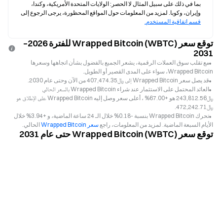
بما في ذلك على سبيل المثال لا الحصر: الولايات المتحدة الأمريكية، وكندا، 
وإيران، وكوبا. لمزيد من المعلومات حول المواقع المحظورة، يرجى الرجوع إلى 
قسم اتفاقية المستخدم.
توقع سعر Wrapped Bitcoin (WBTC) للفترة 2026–
2031
مع تقلب سوق العملات الرقمية، يشعر الجميع بالفضول بشأن اتجاهها وسعرها
Wrapped Bitcoin، سواء على المدى القصير أو الطويل.
قد يصل سعر Wrapped Bitcoin إلى ﷼‎407,474.35 من الآن وحتى عام 2030.
العائد المحتمل على الاستثمار عند شراء Wrapped Bitcoin بالسعر الحالي
﷼‎243,812.56 هو +67.00% ، أعلى سعر وصل إليه Wrapped Bitcoin على الإطلاق هو
﷼‎472,242.71.
تحرك Wrapped Bitcoin بنسبة -0.18% خلال الـ 24 ساعة الماضية، و +3.94% خلال
الأيام السبعة الماضية. لمزيد من المعلومات، راجع
سعر Wrapped Bitcoin
الحالي.
توقع سعر Wrapped Bitcoin (WBTC) حتى عام 2031