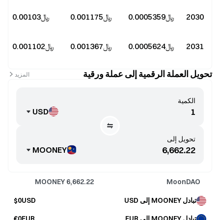
2030
﷼‎0.0005359
﷼‎0.001175
﷼‎0.00103
%
2031
﷼‎0.0005624
﷼‎0.001367
﷼‎0.001102
%
تحويل العملة الرقمية إلى عملة ورقية
المزيد
الكمية
USD
تحويل إلى
MOONEY
MOONEY
6,662.22
MoonDAO
تبادل MOONEY إلى USD
$0USD
تبادل MOONEY إلى EUR
€0EUR