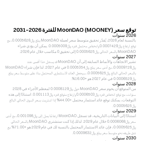
توقع سعر MoonDAO (MOONEY) للفترة 2026–2031
2026 سنوات
بالنسبة لعام 2026، يُقدّر تحقيق متوسط سعر لعملة MoonDAO يبلغ ﷼‎0.0005628، مع
توقع ارتفاع ﷼‎0.0007429 وانخفاض محتمل قدره ﷼‎0.0005009. يمكن أن يؤدي شراء
MoonDAO بالسعر الحالي ﷼‎0.0005625 إلى تحقيق 0 مكاسب خلال عام 2026.
2027 سنوات
تشير الاتجاهات والأنماط السابقة إلى أن MoonDAO قد يسجل حدًا أقصى عند
﷼‎0.0009728، مع أدنى سعر يبلغ ﷼‎0.0005354 في عام 2027. لذا فإن شراء MoonDAO
بالسعر الحالي البالغ ﷼‎0.0005625، سيجعل العائد الاستثماري المحتمل بناءً على متوسط سعر يبلغ
﷼‎0.0006529 في عام 2027 هو +16.00%.
2028 سنوات
من المتوقع أن يحوم سعر MoonDAO حول ﷼‎0.0008129 لمعظم الأجزاء في 2028
سنوات، مع توقع انخفاض قدره ﷼‎0.0006503 وارتفاع متوقع قدره ﷼‎0.001113. استنادًا إلى هذه
التوقعات، يمكنك توقع عائد استثمار محتمل +44.00% إذا اشتريت بسعر السوق الحالي البالغ
﷼‎0.0005625.
2029 سنوات
استنادًا إلى البيانات التاريخية، قد تسجل MoonDAO ارتفاعًا يصل إلى ﷼‎0.001098، مع أدنى
سعر ﷼‎0.0006068 خلال عام 2029. لذلك إذا كنت ستشتري MoonDAO بالسعر الحالي
﷼‎0.0005625، فإن عائد الاستثمار المحتمل بالنسبة لك في عام 2029 هو +71.00% مع
شق طريقه نحو متوسط سعر يبلغ ﷼‎0.0009632.
2030 سنوات