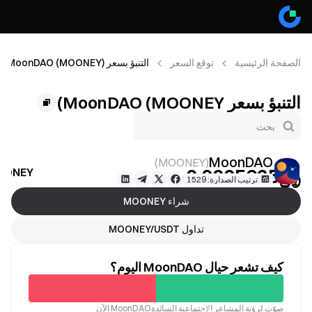
الصفحة الرئيسية
توقع السعر
التنبؤ بسعر MoonDAO (MOONEY)
التنبؤ بسعر MoonDAO (MOONEY)
MoonDAO
)
MOONEY
(
﷼‎0.0005625
MOONEY توقع 
--
ترتيب الصدارة: 1529
شراء MOONEY
تداول MOONEY/USDT
كيف تشعر حيال MoonDAO اليوم؟
غير
صوّت لرؤية المشاعر الاجتماعية السائدةMoonDAO الآن