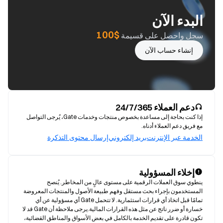
البدء الآن
$100
سجل واحصل على قسيمة
إنشاء حساب الآن
دعم العملاء 24/7/365
إذا كنت بحاجة إلى مساعدة بخصوص منتجات وخدمات Gate، يُرجى التواصل
مع فريق دعم العملاء أدناه.
الخدمة عبر الإنترنت
بريد إلكتروني
إرسال محتوى التذكرة
إخلاء المسؤولية
ينطوي سوق العملات الرقمية على مستوى عالٍ من المخاطر. يُنصح 
المستخدمون بإجراء بحث مستقل وفهم طبيعة الأصول والمنتجات المعروضة 
تمامًا قبل اتخاذ أي قرارات استثمارية. لا تتحمل Gate أي مسؤولية عن أي 
خسارة أو ضرر ناتج عن مثل هذه القرارات المالية.يرجى ملاحظة أن Gate قد لا 
تكون قادرة على تقديم الخدمة بالكامل في بعض الأسواق والمناطق القضائية، 