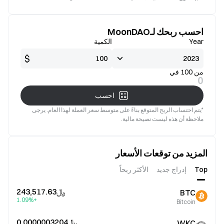
جيدة
صالح
احسب ربحك لـMoonDAO
Year
الكمية
$
من 100 في
0
احسب
*يتم احتساب الربح المتوقع بناءً على متوسط سعر العملة لهذا العام. يرجى
ملاحظة أن هذه ليست نصيحة مالية.
المزيد من توقعات الأسعار
Top
إدراج جديد
الأكثر ربحاً
﷼‎243,517.63
BTC
+1.09%
Bitcoin
﷼‎0.0000003204
WKC