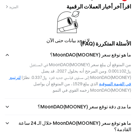
اقرأ آخر أخبار العملات الرقمية
المزيد
لا توجد بيانات حتى الآن
الأسئلة المتكررة (FAQ)
ما هو توقع سعر MoonDAO(MOONEY)؟
من المتوقع أن يبلغ سعر MoonDAO(MOONEY) في المستقبل  
﷼‎0.001102. ومن المرجح أنه بحلول 2027، قد يصل 
MoonDAO(MOONEY) إلى مستوى قياسي جديد قدره  ﷼‎0.337. نظرًا 
لترتيبه 
في القيمة السوقية
 الذي يبلغ 1529، من المتوقع أن يواصل 
MoonDAO(MOONEY) زخمه القوي في النمو.
ما مدى دقة توقع سعر MoonDAO(MOONEY)؟
ما هو توقع سعر MoonDAO(MOONEY) خلال الـ 24 ساعة
القادمة؟