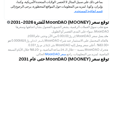
بما في ذلك على سبيل المثال لا الحصر: الولايات المتحدة الأمريكية، وكندا، 
وإيران، وكوبا. لمزيد من المعلومات حول المواقع المحظورة، يرجى الرجوع إلى 
قسم اتفاقية المستخدم.
توقع سعر MoonDAO (MOONEY) للفترة 2026–2031
مع تقلب سوق العملات الرقمية، يشعر الجميع بالفضول بشأن اتجاهها وسعرها
MoonDAO، سواء على المدى القصير أو الطويل.
قد يصل سعر MoonDAO إلى ﷼‎0.00103 من الآن وحتى عام 2030.
العائد المحتمل على الاستثمار عند شراء MoonDAO بالسعر الحالي ﷼‎0.0005625 هو
+83.00% ، أعلى سعر وصل إليه MoonDAO على الإطلاق هو ﷼‎0.337.
تحرك MoonDAO بنسبة -- خلال الـ 24 ساعة الماضية، و -8.20% خلال الأيام السبعة
الماضية. لمزيد من المعلومات، راجع
سعر MoonDAO
الحالي.
توقع سعر MoonDAO (MOONEY) حتى عام 2031