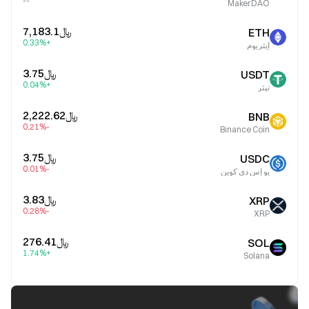
--
MakerDAO
﷼‎7,183.1
ETH
+0.33%
إيثريوم
﷼‎3.75
USDT
+0.04%
تيثر
﷼‎2,222.62
BNB
-0.21%
Binance Coin
﷼‎3.75
USDC
-0.01%
يو إس دي كوين
﷼‎3.83
XRP
-0.28%
XRP
﷼‎276.41
SOL
+1.74%
Solana