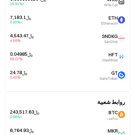
+29.91%
Wiki Cat
﷼‎7,183.1
ETH
+0.85%
Ethereum
﷼‎4,543.47
SNDKG
-4.56%
SanDisk
﷼‎0.04985
HFT
-58.07%
Hashflow
﷼‎24.78
GT
-0.45%
GateToken
روابط شعبية
﷼‎243,517.63
BTC
+0.86%
بيتكوين
﷼‎6,764.93
MKR