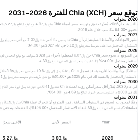
توقع سعر Chia (XCH) للفترة 2026–2031
2026 سنوات
تحقيق +1.00% مكاسب خلال عام 2026.
2027 سنوات
الاستثماري المحتمل بناءً على متوسط سعر يبلغ ﷼‎5.12 في عام 2027 هو +4.00%.
2028 سنوات
استثمار محتمل +24.00% إذا اشتريت بسعر السوق الحالي البالغ ﷼‎4.89.
2029 سنوات
الاستثمار المحتمل بالنسبة لك في عام 2029 هو +51.00% مع شق طريقه نحو متوسط سعر يبلغ ﷼‎7.41.
2030 سنوات
لك في 2030 إذا اشتريت بسعر السوق البالغ ﷼‎4.89 هو +84.00%.
2031 سنوات
عملةChia بالسعر الحالي البالغ ﷼‎4.89 عائد الاستثمار المحتمل +125.00% إذا احتفظت به حتى عام 2031.
Year
السعر الأدنى
الأعلى سعرًا
2026
﷼‎3.83
﷼‎5.27