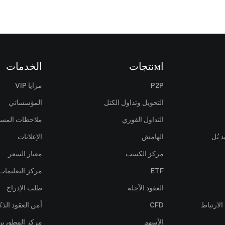
اмنتجات
الخدمات
P2P
مزايا VIP
التحويل وتداول الكتل
المؤسساتي
التداول الفوري
ملاحظات المس
 بُل
الهامش
الإعلانات
مركز الكسب
معيار السعر
ETF
مركز التعليمات
العقود الآجلة
طلب الإدراج
لارتباط
CFD
أمن العقود الذك
الأسهم
مركز المطورين (PI