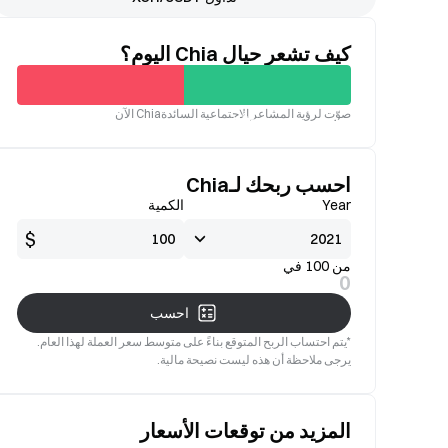
كيف تشعر حيال Chia اليوم؟
غير
صوّت لرؤية المشاعر الاجتماعية السائدةChia الآن
جيدة
صالح
احسب ربحك لـChia
Year
الكمية
$
من 100 في
0
احسب
*يتم احتساب الربح المتوقع بناءً على متوسط سعر العملة لهذا العام.
يرجى ملاحظة أن هذه ليست نصيحة مالية.
المزيد من توقعات الأسعار