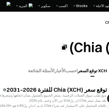
ود الآجلة
Stocks
اكسب
سكوير
المزيد
XCH توقع السعر
احسب
الأخبار
الأسئلة الشائعة
توقع سعر Chia (XCH) للفترة 2026–2031
مع تقلب سوق العملات الرقمية، يشعر الجميع بالفضول بشأن اتجاهها وسعرها Chia، سواء على المدى القصير أو الطويل.
قد يصل سعر Chia إلى ﷼‎9.04 من الآن وحتى عام 2030.
العائد المحتمل على الاستثمار عند شراء Chia بالسعر الحالي ﷼‎4.89 هو +84.00% ، أعلى سعر وصل إليه Chia على الإطلاق هو ﷼‎6,169.21.