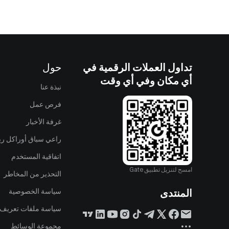
تداول العملات الرقمية في
حول
أي مكان وفي أي وقت
نبذة عنا
فرص عمل
غرفة الأخبار
راعي سباق أوراكل ريد
اتفاقية المستخدم
امسح لتنزيل تطبيق Gate
التحذير من المخاطر
المنتدى
سياسة الخصوصية
سياسة ملفات تعريف ا
مجموعة الوسائط