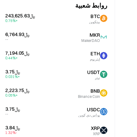
روابط شعبية
﷼‎243,625.63
BTC
+0.75%
بيتكوين
﷼‎6,764.93
MKR
--
MakerDAO
﷼‎7,194.05
ETH
+0.44%
إيثريوم
﷼‎3.75
USDT
+0.031%
تيثر
﷼‎2,223.75
BNB
+0.05%
Binance Coin
﷼‎3.75
USDC
--
يو إس دي كوين
﷼‎3.84
XRP
-1.32%
XRP