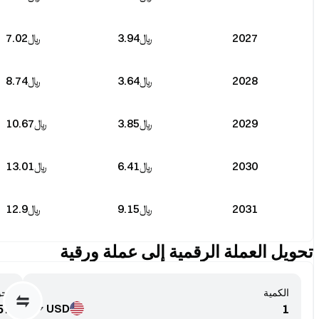
2027
﷼‎3.94
﷼‎7.02
2028
﷼‎3.64
﷼‎8.74
2029
﷼‎3.85
﷼‎10.67
2030
﷼‎6.41
﷼‎13.01
2031
﷼‎9.15
﷼‎12.9
تحويل العملة الرقمية إلى عملة ورقية
الكمية
تحو
USD