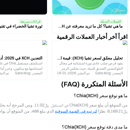
العملات البديلة
قراءات سريعة
ما هي تشيا؟ كل ما تريد معرفته عن XCH
اقرأ آخر أخبار العملات الرقمية
تحليل معمّق لسعر تشيا (XCH): قيمة الرمز، اتجاهات السوق، وآفاق المستقبل
يقود قرص صلب عادي ثورة استثنائية في مجال
البلوكتشين الصديق للبيئة، حيث يعكس الرمز
استدامتها مع بيتكوين، وعزز أم
المصدر
:
Gate.blog
تم النشر
:
2026-01-16
المصدر
:
Gate.blog
تم الن
XCH تطلعات السوق نحو مستقبل مستدام
واكتشف فرص التداول على منصة te
للعملات الرقمية.
الأسئلة المتكررة (FAQ)
ما هو توقع سعر Chia(XCH)؟
﷼‎6,169.21. نظرًا 
لترتيبه في القيمة السوقية
 الذي يبلغ 466، من المتوقع أن يواصل Chia(XCH) زخمه القوي في النمو.
ما مدى دقة توقع سعر Chia(XCH)؟