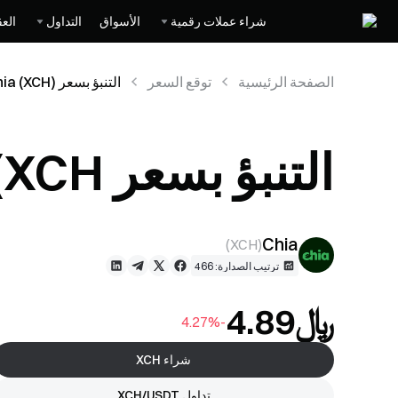
شراء عملات رقمية
الأسواق
التداول
العق
الصفحة الرئيسية
توقع السعر
التنبؤ بسعر Chia (XCH)
التنبؤ بسعر Chia (XCH)
Chia
)
XCH
(
ترتيب الصدارة: 466
﷼‎4.89
-4.27%
شراء XCH
تداول XCH/USDT