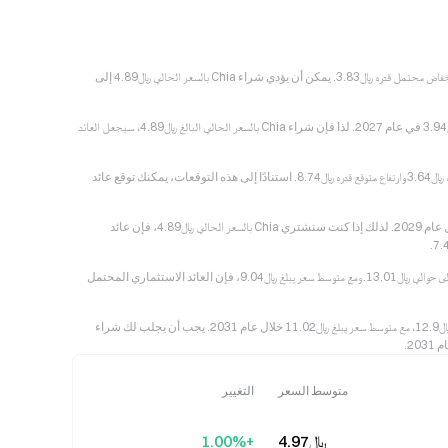
بالنسبة لعام 2026، يُقدّر تحقيق متوسط سعر لعملة Chia يبلغ ﷼‎4.97، مع توقع ارتفاع ﷼‎5.27 وانخفاض محتمل قدره ﷼‎3.83. يمكن أن يؤدي شراء Chia بالسعر الحالي ﷼‎4.89 إلى
تشير الاتجاهات والأنماط السابقة إلى أن Chia قد يسجل حدًا أقصى عند ﷼‎7.02، مع أدنى سعر يبلغ ﷼‎3.94 في عام 2027. لذا فإن شراء Chia بالسعر الحالي البالغ ﷼‎4.89، سيجعل العائد
من المتوقع أن يحوم سعر Chia حول ﷼‎6.07 لمعظم الأجزاء في 2028 سنوات، مع توقع انخفاض قدره ﷼‎3.64 وارتفاع متوقع قدره ﷼‎8.74. استنادًا إلى هذه التوقعات، يمكنك توقع عائد
استنادًا إلى البيانات التاريخية، قد تسجل Chia ارتفاعًا يصل إلى ﷼‎10.67، مع أدنى سعر ﷼‎3.85 خلال عام 2029. لذلك إذا كنت ستشتري Chia بالسعر الحالي ﷼‎4.89، فإن عائد
في عام 2030، يُقدّر أقل سعر أمكن رؤيته لعملة Chia عند ﷼‎6.41، في حين قد يصل ذروة سعر العام إلى حوالي ﷼‎13.01. ومع متوسط سعر يبلغ ﷼‎9.04، فإن العائد الاستثماري المحتمل
وفقًا لمعنويات السوق في السنوات السابقة، فمن المتوقع أن تتحرك عملة Chia بين ﷼‎9.15 و ﷼‎12.9، مع متوسط سعر يبلغ ﷼‎11.02 خلال عام 2031. يجب أن يجلب لك شراء
متوسط السعر
التغيير
﷼‎4.97
+1.00%