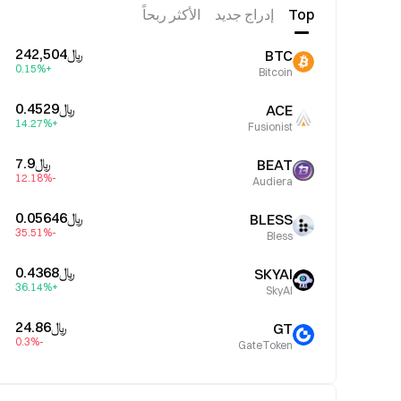
Top
إدراج جديد
الأكثر ربحاً
﷼‎242,504
BTC
+0.15%
Bitcoin
﷼‎0.4529
ACE
+14.27%
Fusionist
﷼‎7.9
BEAT
-12.18%
Audiera
﷼‎0.05646
BLESS
-35.51%
Bless
﷼‎0.4368
SKYAI
+36.14%
SkyAI
﷼‎24.86
GT
-0.3%
GateToken