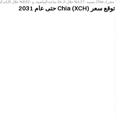
تحرك Chia بنسبة -4.27% خلال الـ 24 ساعة الماضية، و -6.52% خلال الأيام السبعة الماضية. لمزيد من المعلومات، راجع
توقع سعر Chia (XCH) حتى عام 2031