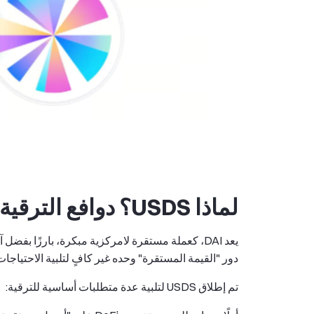
لماذا USDS؟ دوافع الترقية من DAI
يعد DAI، كعملة مستقرة لامركزية مبكرة، بارزًا بف
دور "القيمة المستقرة" وحده غير كافٍ لتلبية الاحتياجات 
تم إطلاق USDS لتلبية عدة متطلبات أساسية للترقية: