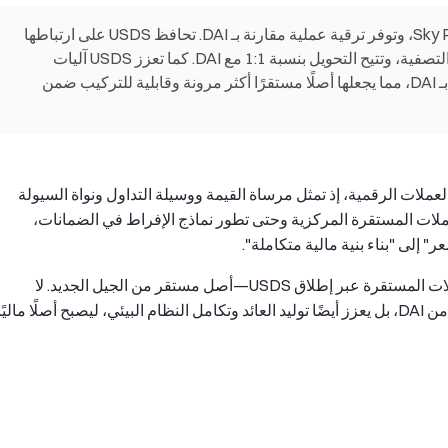
USDS هي عملة مستقرة لامركزية طورتها Sky Protocol، وتوفر ترقية عملية مقارنة بـ DAI. تحافظ USDS على ارتباطها
بالدولار الأمريكي عبر آليات الإفراط في الضمانات والتصفية، وتتيح التحويل بنسبة 1:1 مع DAI. كما تعزز USDS آليات
الحوافز، ودمج العائد، وتوسعية النظام البيئي مقارنة بـ DAI، مما يجعلها أصلًا مستقرًا أكثر مرونة وقابلية للتركيب ضمن
ملات الرقمية، إذ تمثل مرساة القيمة ووسيلة التداول ونواة السيولة
اللامركزي (DeFi). منذ بداية العملات المستقرة المركزية وحتى تطور نماذج الإفراط في الضمانات،
إلى "بناء بنية مالية متكاملة".
وفي هذا الإطار، قدم بروتوكول Sky نظامًا مطورًا للعملات المستقرة عبر إطلاق USDS—أصل مستقر من الجيل الجديد. لا
يقتصر دور USDS على وراثة آلية الاستقرار اللامركزي من DAI، بل يعزز أيضًا توليد العائد وتكامل النظام البيئي، ليصبح أصلًا ماليًا