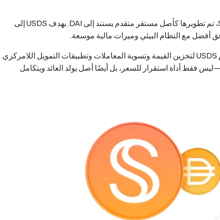
USDS هو عملة مستقرة لامركزية ضمن بروتوكول Sky، تم تطويرها كأصل مستقر متقدم يستند إلى DAI. يهدف USDS إلى
وكما هو الحال مع العملات المستقرة التقليدية، يُستخدم USDS لتخزين القيمة وتسوية المعاملات وتطبيقات التمويل اللامركزي.
بلة للتكوين"—ليس فقط أداة استقرار للسعر، بل أيضًا أصل يولد العائد ويتكامل