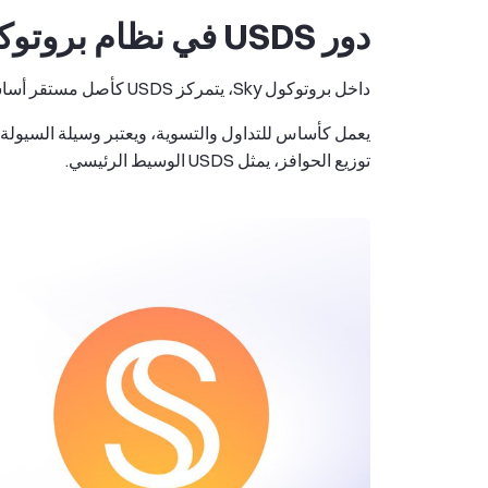
دور USDS في نظام بروتوكول Sky البيئي
داخل بروتوكول Sky، يتمركز USDS كأصل مستقر أساسي.
يعمل كأساس للتداول والتسوية، ويعتبر وسيلة السيولة ا
توزيع الحوافز، يمثل USDS الوسيط الرئيسي.