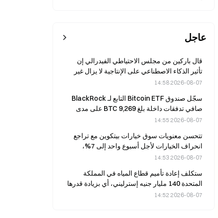
عاجل
قال باركين من مجلس الاحتياطي الفيدرالي إن
تأثير الذكاء الاصطناعي على الإنتاجية لا يزال غير
واضح.
2026-08-07 14:58
سجّل صندوق Bitcoin ETF التابع لـ BlackRock
صافي تدفقات داخلة بلغ 9,269 BTC على مدى
أربعة أيام تداول متتالية.
2026-08-07 14:55
تتحسن معنويات سوق خيارات بيتكوين مع تراجع
انحراف الخيارات لأجل أسبوع واحد إلى 7%،
واستمرار الطلب على التحوّط طويل الأجل.
2026-08-07 14:53
ستكلف إعادة تأميم قطاع المياه في المملكة
المتحدة 140 مليار جنيه إسترليني، أي بزيادة قدرها
40 مليار جنيه عن التقدير الأولي.
2026-08-07 14:52