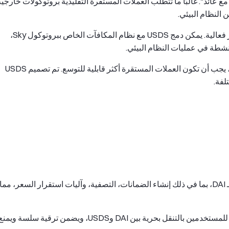
De على "أصول مستقرة مع عائد". غالبًا ما تتطلب العملات المستقرة التقليدية بروتوكولات خارجي
ثانيًا، تحتاج البروتوكولات إلى أدوات حوافز وحوكمة أكثر فعالية. يمكن دمج USDS مع نظام المكافآت الخاص ببروتوكول Sky،
شطة في عمليات النظام البيئي.
أخيرًا، مع انتشار التطبيقات متعددة الشبكات والمعقدة، يجب أن تكون العملات المستقرة أكثر قابلية للتوسع. تم تصميم USDS
لفة.
من الناحية الميكانيكية، يرث USDS النموذج الأساسي لـ DAI، بما في ذلك إنشاء الضمانات، التصفية، وآليات استقرار السعر، مما
يدعم كلا الأصلين التحويل باتجاهين بنسبة 1:1، ما يسمح للمستخدمين بالتنقل بحرية بين DAI وUSDS، ويضمن ترقية سلسة ويمن