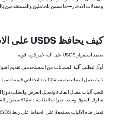
ومعدلات الادخار—ما يسمح للحاملين والمستخدمين بالم
كيف يحافظ USDS على الاستقرار
يعتمد استقرار USDS على آلية لامركزية قوية.
أولًا، تتطلب آلية الضمانات من المستخدمين تقديم أصول تفوق المب
ثانيًا، تعمل آلية التصفية تلقائيًا عند انخفاض قيمة الض
تلعب آليات معدل الفائدة وتعديل العرض والطلب دورًا أي
سلوك السوق وسط تغيرات الطلب، داعمًا لاستقرار الس
تعمل هذه الآليات مجتمعةً على الحفاظ على ربط USDS بالدولار الأمريكي دون تدخل مركزي.