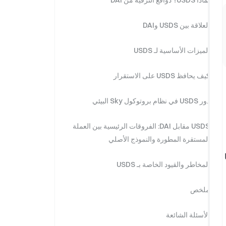
لماذا USDS؟ دوافع الترقية من DAI
العلاقة بين USDS وDAI
الميزات الأساسية لـ USDS
كيف يحافظ USDS على الاستقرار
دور USDS في نظام بروتوكول Sky البيئي
USDS مقابل DAI: الفروقات الرئيسية بين العملة
المستقرة المطورة والنموذج الأصلي
المخاطر والقيود الخاصة بـ USDS
ملخص
الأسئلة الشائعة