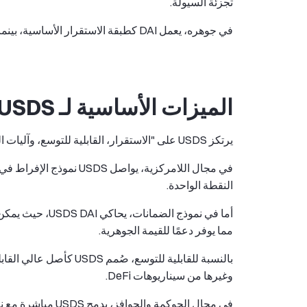
تجزئة السيولة.
في جوهره، يعمل DAI كطبقة الاستقرار الأساسية، بينما يمثل USDS طبقة التوسع الوظيفي.
الميزات الأساسية لـ USDS
يرتكز USDS على "الاستقرار، القابلية للتوسع، وآليات الحوافز"، وتشمل ميزاته الأساسية عدة جوانب.
في مجال اللامركزية، يواص
النقطة الواحدة.
أما في نموذج ال
مما يوفر دعمًا للقيمة الجوهرية.
وغيرها من سيناريوهات DeFi.