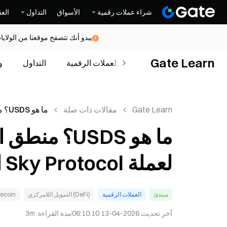
شراء عملات رقمية
الأسواق
التداول
العق
يبدو أنك تتصفح موقعنا من الولاي
Gate Learn
الدورات
العملات الرقمية
التداول
و
Gate Learn
مقالات ذات صلة
ما هو
ما هو USDS؟
Protocol المستقرة
لعملة Sky Protocol المستقرة
مبتدئ
العملات الرقمية
(DeFi) التمويل اللامركزي
lecoin
آخر تحديث
2026-04-13 06:10:10
مدة القراءة
:
3m