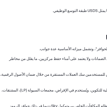
ل USDS نموذج الإفراط في الضمانات ولا يعتمد على أمناء حفظ مركزيين، ما يقلل من مخاطر
ضمانات، يحاكي USDS DAI، حيث يمكن للمستخدمين سك العملات المستقرة من خلال ضمان الأصول الرقمية،
بالنسبة للقابلية للتوسع، صُمم USDS كأصل عالي القابلية للتكوين، ويُستخدم في الإقراض، مجمعات السيولة (LP)، المشتقات،
في مجال الحوكمة والحوافز، يدمج USDS مباشرة مع نظام المكافآت الخاص ببروتوكول Sky—بما في ذلك حوافز الرموز