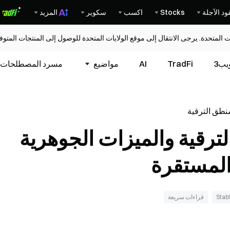
ود الآجلة
Stocks
اكسب
سكوير
المزيد
ات المتحدة. يرجى الانتقال إلى موقع الولايات المتحدة للوصول إلى المنتجات المت
يب3
TradFi
AI
مواضيع
مسرد المصطلحات
 USDS؟ منطق الترقية
والميزات الجوهرية لعملة Sky
 منطق الترقية والميزات الجوهرية
Stab
قراءات سريعة