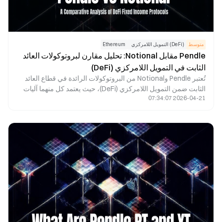
متوسط
(DeFi) التمويل اللامركزي
Ethereum
Pendle مقابل Notional: تحليل مقارن لبروتوكولات العائد
الثابت في التمويل اللامركزي (DeFi)
تُعتبر Pendle وNotional من البروتوكولات الرائدة في قطاع العائد
الثابت ضمن التمويل اللامركزي (DeFi)، حيث يعتمد كل منهما آليات
2026-04-21 07:34:07
مميزة لتوليد العوائد. تقدم Pendle ميزات العائد الثابت وتداول العائد
من خلال نموذج تقسيم العائدات PT وYT، في حين تتيح Notional
للمستخدمين تثبيت معدلات الاقتراض عبر متجر الإقراض بمعدل
فائدة ثابت. بالمقارنة، فإن Pendle أنسب لإدارة أصول العائد وتداول
معدلات الفائدة، بينما تتخصص Notional في سيناريوهات الإقراض
بمعدل فائدة ثابت. يسهم كلا البروتوكولين في تطوير سوق العائد
الثابت في التمويل اللامركزي (DeFi)، حيث يتميز كل منهما بنهج فريد
في هيكلية المنتج وتصميم السيولة والفئات المستهدفة من
المستخدمين.