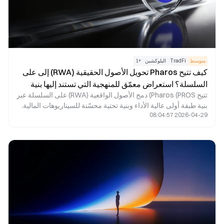
متوسط
TradFi
البلوكشين
+
1
كيف تتيح Pharos تحويل الأصول الحقيقية (RWA) إلى على
السلسلة؟ استعراض معمّق للمنهجية التي تستند إليها بنية
تتيح Pharos (PROS) دمج الأصول الواقعية (RWA) على السلسلة عبر
RealFi التحتية لديها
بنية طبقة أولى عالية الأداء وبنية تحتية محسّنة للسيناريوهات المالية.
2026-04-29 08:04:57
من خلال التنفيذ المتوازي، والتصميم المعياري، والوحدات المالية
القابلة للتوسع، تلبي Pharos متطلبات إصدار الأصول، وتسوية
التداولات، وتدفق رأس المال المؤسسي، مما يسهل ربط الأصول
الحقيقية بالنظام المالي على السلسلة. في جوهرها، تبني Pharos
بنية تحتية RealFi تربط الأصول التقليدية بالسيولة على السلسلة،
لتوفر شبكة أساسية مستقرة وفعالة لسوق RWA.