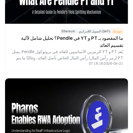
متوسط
(DeFi) التمويل اللامركزي
Ethereum
ما المقصود بـ PT و YT في Pendle؟ تحليل شامل لآلية
تقسيم العائد
يُعد PT و YT الرمزين الأساسيين للعائد في بروتوكول Pendle. يمثل
PT (رمز رأس المال) رأس المال الخاص بأصل العائد، وغالبًا ما يتم
2026-04-21 07:18:16
تداوله بسعر أقل من قيمته الاسمية، ويُسترد بقيمته الاسمية عند
تاريخ الانتهاء. أما YT (رمز العائد) فيمثل الحق في العائد المستقبلي
للأصل، ويمكن تداوله للحصول على العوائد المتوقعة. من خلال تقسيم
الأصول ذات العائد إلى PT و YT، أنشأت Pendle سوقًا لتداول
العائدات ضمن التمويل اللامركزي (DeFi)، مما يمكّن المستخدمين
من تأمين عوائد ثابتة، والمضاربة على تقلبات العائد، وإدارة مخاطر
العائد بفعالية.