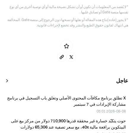
* لا يُقصد من المعلومات أن تكون أو أن تشكل نصيحة مالية أو أي توصية أخرى من أي نوع
تقدمها منصة Gate أو تصادق عليها .
* لا يجوز إعادة إنتاج هذه المقالة أو نقلها أو نسخها دون الرجوع إلى منصة Gate. المخالفة
هي انتهاك لقانون حقوق الطبع والنشر وقد تخضع لإجراءات قانونية.
عاجل
X تطلق برنامج مكافآت المحتوى الأصلي وتغلق باب التسجيل في برنامج
مشاركة الإيرادات في 7 سبتمبر
2026-08-08 05:01
حوت يتكبّد خسارة غير محققة قدرها 710,900 دولار من مركز بيع على
البيتكوين برافعة مالية 40x، مع سعر تصفية عند 65,306 دولارات