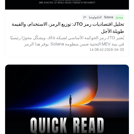
مبتدئ
Solana
التكنولوجيا
+
2
تحليل اقتصاديات رمز JTO: توزيع الرمز، الاستخدام، والقيمة
طويلة الأجل
يُعتبر JTO رمز الحوكمة الأساسي لشبكة Jito، ويشكّل محورًا رئيسيًا
في بنية MEV التحتية ضمن منظومة Solana. يوفر هذا الرمز
2026-04-03 14:06:42
إمكانيات حوكمة فعّالة، ويحقق مواءمة بين مصالح المُدقِّقين
والمخزنين والباحثين عبر عوائد البروتوكول وحوافز النظام البيئي. تم
تحديد إجمالي المعروض من الرمز عند 1 مليار بشكل استراتيجي
لضمان توازن بين الحوافز الفورية والنمو طويل الأجل المستدام.