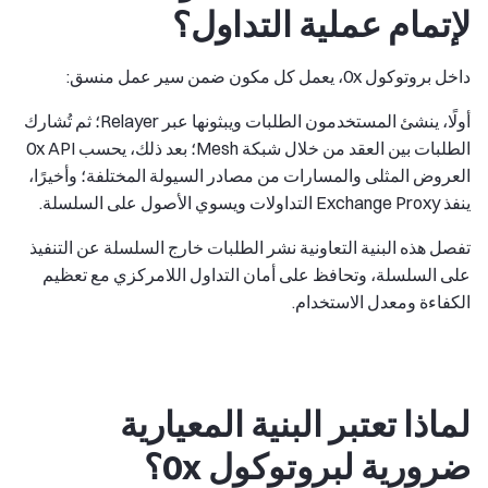
لإتمام عملية التداول؟
داخل بروتوكول 0x، يعمل كل مكون ضمن سير عمل منسق:
أولًا، ينشئ المستخدمون الطلبات ويبثونها عبر Relayer؛ ثم تُشارك
الطلبات بين العقد من خلال شبكة Mesh؛ بعد ذلك، يحسب 0x API
العروض المثلى والمسارات من مصادر السيولة المختلفة؛ وأخيرًا،
ينفذ Exchange Proxy التداولات ويسوي الأصول على السلسلة.
تفصل هذه البنية التعاونية نشر الطلبات خارج السلسلة عن التنفيذ
على السلسلة، وتحافظ على أمان التداول اللامركزي مع تعظيم
الكفاءة ومعدل الاستخدام.
لماذا تعتبر البنية المعيارية
ضرورية لبروتوكول 0x؟