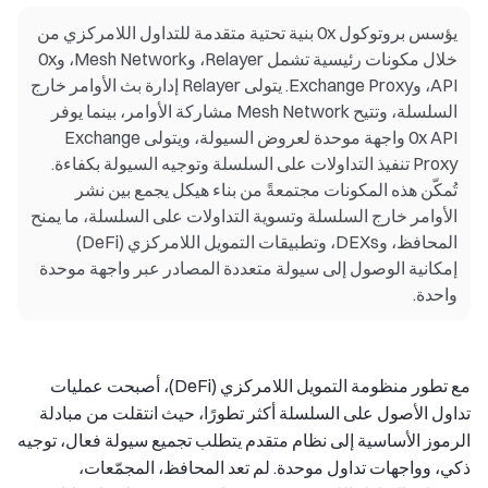
يؤسس بروتوكول 0x بنية تحتية متقدمة للتداول اللامركزي من
خلال مكونات رئيسية تشمل Relayer، وMesh Network، و0x
API، وExchange Proxy. يتولى Relayer إدارة بث الأوامر خارج
السلسلة، وتتيح Mesh Network مشاركة الأوامر، بينما يوفر
0x API واجهة موحدة لعروض السيولة، ويتولى Exchange
Proxy تنفيذ التداولات على السلسلة وتوجيه السيولة بكفاءة.
تُمكّن هذه المكونات مجتمعةً من بناء هيكل يجمع بين نشر
الأوامر خارج السلسلة وتسوية التداولات على السلسلة، ما يمنح
المحافظ، وDEXs، وتطبيقات التمويل اللامركزي (DeFi)
إمكانية الوصول إلى سيولة متعددة المصادر عبر واجهة موحدة
واحدة.
مع تطور منظومة التمويل اللامركزي (DeFi)، أصبحت عمليات
تداول الأصول على السلسلة أكثر تطورًا، حيث انتقلت من مبادلة
الرموز الأساسية إلى نظام متقدم يتطلب تجميع سيولة فعال، توجيه
ذكي، وواجهات تداول موحدة. لم تعد المحافظ، المجمّعات،