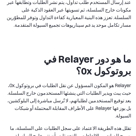
عند إرسال المستخدم طلب تداول، يتم نشر الطلبات وتطابقها عبر
مكونات خارج السلسلة، ثم تسويتها عبر العقود الذكية على
السلسلة. تعزز هذه البنية المعيارية كفاءة التداول وتوفر للمطوّرين
مسار تكامل موحد يدعم سيناريوهات تجميع السيولة المتقدمة.
ما هو دور Relayer في
بروتوكول 0x؟
Relayer هو المكون المسؤول عن نقل الطلبات في بروتوكول 0x،
حيث يبث ويدير الطلبات التي ينشئها المستخدمون خارج السلسلة.
بعد توقيع المستخدمين لطلباتهم، لا تُرسل مباشرة إلى البلوكشين،
بل يوزعها Relayer على الأطراف المقابلة المحتملة أو شبكات
السيولة.
تقلل هذه الطريقة الاعتماد على سجل الطلبات على السلسلة، ما
يسمح للصانعين، الإلغاءات، والتحديثات بأن تتم خارج السلسلة،