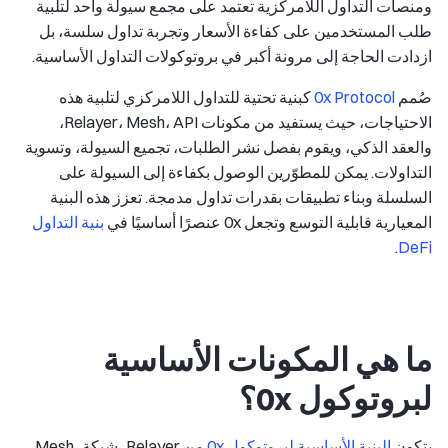
ومنصات التداول اللامركزية تعتمد على مجمع سيولة واحد لتلبية
طلب المستخدمين على كفاءة الأسعار وتجربة تداول سلسة، بل
ازدادت الحاجة إلى مرونة أكبر في بروتوكولات التداول الأساسية.
صُمم
0x Protocol
كبنية تحتية للتداول اللامركزي لتلبية هذه
الاحتياجات، حيث يستفيد من مكونات Relayer، Mesh، API،
والعقد الذكي، ويقوم بفصل نشر الطلبات، تجميع السيولة، وتسوية
التداولات. يمكن للمطوّرين الوصول بكفاءة إلى السيولة على
السلسلة وبناء تطبيقات بقدرات تداول مدمجة. تعزز هذه البنية
المعيارية قابلية التوسع وتجعل 0x عنصرًا أساسيًا في
بنية التداول
.
DeFi
ما هي المكونات الأساسية
لبروتوكول 0x؟
يتكون
البنية الأساسية لبروتوكول 0x
من Relayer، شبكة Mesh،