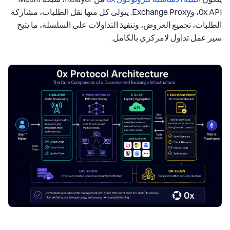
0x API، وExchange Proxy. يتولى كل منها نقل الطلبات، مشاركة
الطلبات، تجميع العروض، وتنفيذ التداولات على السلسلة، ما يتيح
سير عمل تداول لامركزي بالكامل.