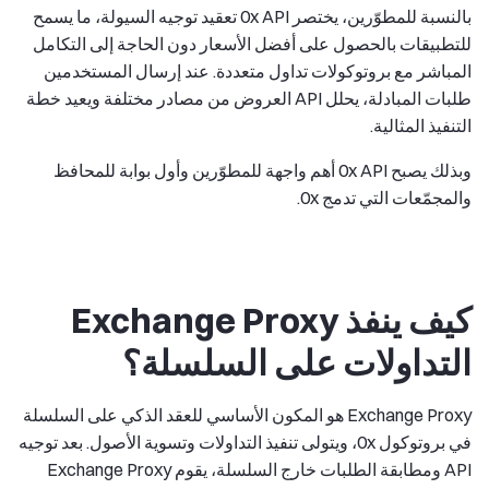
بالنسبة للمطوّرين، يختصر 0x API تعقيد توجيه السيولة، ما يسمح
للتطبيقات بالحصول على أفضل الأسعار دون الحاجة إلى التكامل
المباشر مع بروتوكولات تداول متعددة. عند إرسال المستخدمين
طلبات المبادلة، يحلل API العروض من مصادر مختلفة ويعيد خطة
التنفيذ المثالية.
وبذلك يصبح 0x API أهم واجهة للمطوّرين وأول بوابة للمحافظ
والمجمّعات التي تدمج 0x.
كيف ينفذ Exchange Proxy
التداولات على السلسلة؟
Exchange Proxy هو المكون الأساسي للعقد الذكي على السلسلة
في بروتوكول 0x، ويتولى تنفيذ التداولات وتسوية الأصول. بعد توجيه
API ومطابقة الطلبات خارج السلسلة، يقوم Exchange Proxy