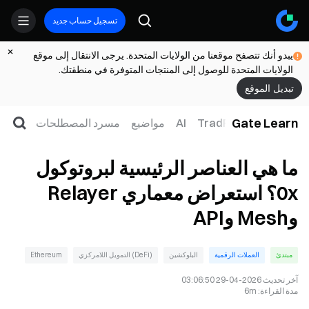
تسجيل حساب جديد
يبدو أنك تتصفح موقعنا من الولايات المتحدة. يرجى الانتقال إلى موقع
الولايات المتحدة للوصول إلى المنتجات المتوفرة في منطقتك.
تبديل الموقع
Gate Learn
لتداول
ويب3
TradFi
AI
مواضيع
مسرد المصطلحات
ما هي العناصر الرئيسية لبروتوكول
0x؟ استعراض معماري Relayer
وMesh وAPI
مبتدئ
العملات الرقمية
البلوكشين
(DeFi) التمويل اللامركزي
Ethereum
آخر تحديث
2026-04-29 03:06:50
مدة القراءة
:
6m