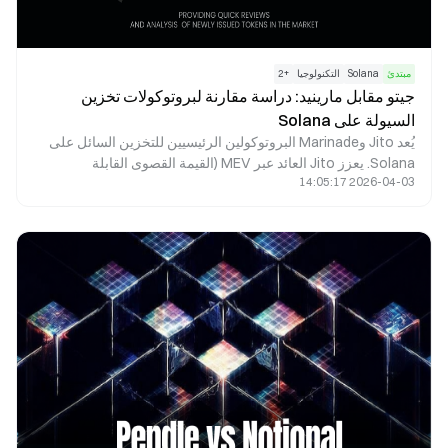
مبتدئ
Solana
التكنولوجيا
+
2
جيتو مقابل مارينيد: دراسة مقارنة لبروتوكولات تخزين
السيولة على Solana
يُعد Jito وMarinade البروتوكولين الرئيسيين للتخزين السائل على
Solana. يعزز Jito العائد عبر MEV (القيمة القصوى القابلة
2026-04-03 14:05:17
للاستخراج)، ويخدم المستخدمين الذين يبحثون عن عوائد مرتفعة.
بينما يوفر Marinade خيار تخزين أكثر استقرارًا ولامركزيًا، ليكون
ملائمًا للمستخدمين أصحاب الشهية المنخفضة للمخاطر. يكمن الفرق
الجوهري بينهما في مصادر العائد وتركيبة المخاطر.