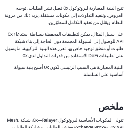
تتيح البنية المعيارية لبروتوكول 0x فصل نشر الطلبات، توجيه
العروض، وتنفيذ التداولات إلى مكونات مستقلة. يزيد ذلك من مرونة
النظام ويقلل من تعقيد التكامل للمطوّرين.
على سبيل المثال، يمكن لتطبيقات المحفظة ببساطة استدعاء 0x
API للوصول إلى السيولة المجمعة دون الحاجة إلى بناء شبكة
طلبات أو منطق توجيه خاص بها. تعزز هذه البنية التركيبية، ما يسهل
على تطبيقات DeFi الاستفادة من قدرات التداول لدى 0x.
البنية المعيارية هي السبب الرئيسي لكون 0x أصبح بنية سيولة
أساسية على السلسلة.
ملخص
تتولى المكونات الأساسية لبروتوكول 0x—Relayer، شبكة Mesh،
0x API، وExchange Proxy—نشر الطلبات، مشاركة الطلبات،