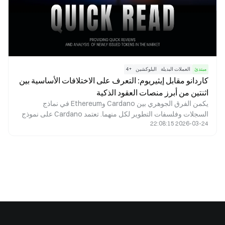
مبتدئ
العملات البديلة
البلوكشين
+
4
كاردانو مقابل إيثيريوم: التعرف على الاختلافات الأساسية بين
اثنتين من أبرز منصات العقود الذكية
يكمن الفرق الجوهري بين Cardano وEthereum في نماذج
السجلات وفلسفات التطوير لكل منهما. تعتمد Cardano على نموذج
2026-03-24 22:08:15
Extended UTXO (EUTXO) المستمد من Bitcoin، وتولي أهمية
كبيرة للتحقق الرسمي والانضباط الأكاديمي. في المقابل، تستخدم
Ethereum نموذجًا معتمدًا على الحسابات، وبصفتها رائدة في مجال
العقود الذكية، تركز على سرعة تطور النظام البيئي والتوافق الشامل.