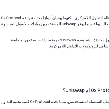
يعد كل من 0x Protocol وUniswap جزءًا أساسيًا من نظام التداول اللامركزي، لكنهما يؤديان أدوارًا مختلفة. يدعم 0x Protocol
المحافظ الرقمية وDEX عبر آليات دفتر الطلبات وتجميع السيولة، بينما يوفر Uniswap للمستخدمين مبادلات الأصول المباشرة
في جوهرهما، يركز 0x على تجميع السيولة وتوجيه التداول بكفاءة، بينما يقدم Uniswap تجربة مبادلة سلسة دون مطابقة
امل لبروتوكولات التداول اللامركزية.
Uniswap هو الخيار الأنسب لمبادلات الرموز المباشرة على السلسلة للمستخدمين، بينما يخدم 0x Protocol كبنية تحتية للتداول