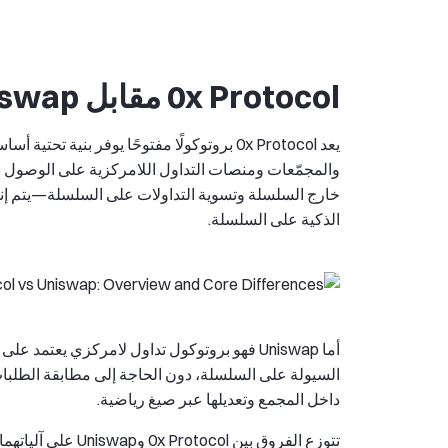
0x Protocol مقابل Uniswap: نظرة عامة والفروق الأساسية
يعد 0x Protocol بروتوكولًا مفتوحًا يوفر بن
خارج السلسلة وتسوية التداولات على السلسلة—يتم إنشاء
الذكية على السلسلة.
السيولة على السلسلة، دون الحاجة إلى مطابقة الطلبات ف
داخل المجمع وتعديلها عبر صيغ رياضية.
تتوزع الفروق بين l