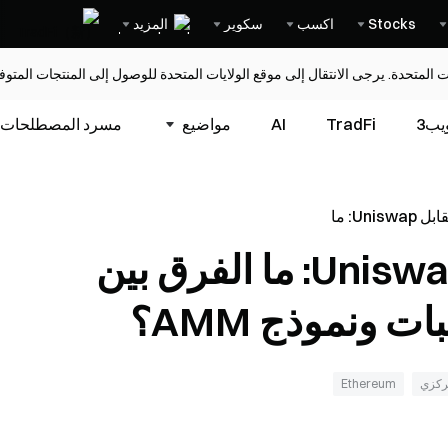
Stocks
اكسب
سكوير
المزيد
ات المتحدة. يرجى الانتقال إلى موقع الولايات المتحدة للوصول إلى المنتجات المت
يب3
TradFi
AI
مواضيع
مسرد المصطلحات
بروتوكول 0x مقابل Uniswap: ما
وكولات دفتر الطلبات
بروتوكول 0x مقابل Uniswap: ما الفرق بين
 ونموذج AMM؟
Ethereum