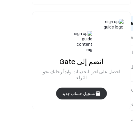
هرمز.
U
ة
انضم إلى Gate
لة
احصل على آخر التحديثات وابدأ رحلتك نحو
الثراء
ن
تسجيل حساب جديد
وز
ة