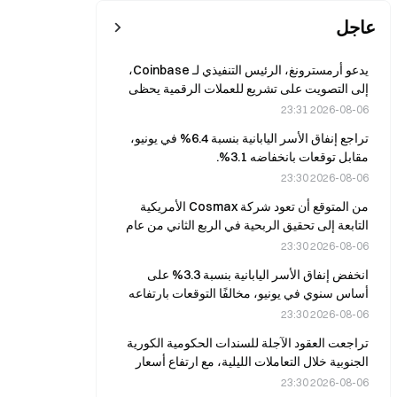
عاجل
يدعو أرمسترونغ، الرئيس التنفيذي لـ Coinbase،
إلى التصويت على تشريع للعملات الرقمية يحظى
بدعم من الحزبين
2026-08-06 23:31
تراجع إنفاق الأسر اليابانية بنسبة 6.4% في يونيو،
مقابل توقعات بانخفاضه 3.1%.
2026-08-06 23:30
من المتوقع أن تعود شركة Cosmax الأمريكية
التابعة إلى تحقيق الربحية في الربع الثاني من عام
2026، بالتزامن مع نمو الإيرادات.
2026-08-06 23:30
انخفض إنفاق الأسر اليابانية بنسبة 3.3% على
أساس سنوي في يونيو، مخالفًا التوقعات بارتفاعه
بنسبة 1.0%.
2026-08-06 23:30
تراجعت العقود الآجلة للسندات الحكومية الكورية
الجنوبية خلال التعاملات الليلية، مع ارتفاع أسعار
النفط وسط حالة من عدم اليقين بشأن مضيق
2026-08-06 23:30