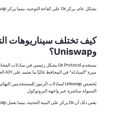
بشكل عام، يركز 0x على كفاءة التوجيه، بينما يركز Uniswap على البساطة.
وUniswap؟
ميزة "المبادلة" في المحافظ غالبًا ما تعتمد على API الخاص بـ0x للحصول على عروض من مصادر سيولة متعددة.
يُخصص Uniswap لمبادلات الرموز للمستخدمي
السيولة مباشرة عبر واجهة البروتوكول.
يعني ذلك أن 0x يركز على البنية التحتية، بينما يعمل Uniswap كبروتوكول على طبقة التطبيق.