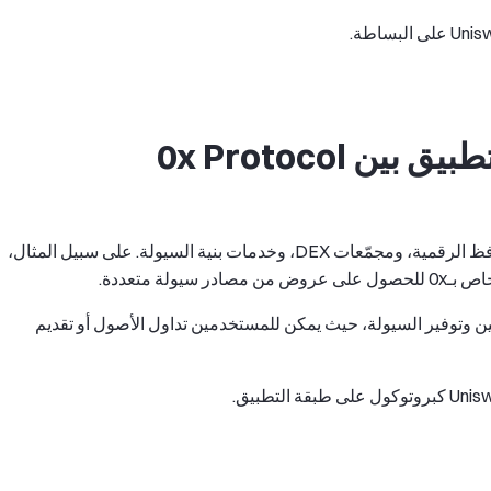
كيف تختلف سيناريوهات التطبيق بين 0x Protocol
يستخدم 0x Protocol بشكل رئيسي في مبادلات المحافظ الرقمية، ومجمّعات DEX، وخدمات بنية السيولة. على سبيل المثال،
ن النهائيين وتوفير السيولة، حيث يمكن للمستخدمين تداول الأصول أو تقديم