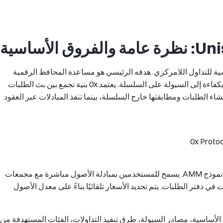
ية تحتية أساسية للتداول اللامركزي. هدفه الرئيسي هو مساعدة المحافظ الرقمية
والمجمّعات ومنصات التداول اللامركزية على الوصول بكفاءة إلى السيولة على السلسلة. يعتمد 0x بنية تجمع بين بث الطلبات
 الطلبات ومطابقتها خارج السلسلة، بينما تنفذ المبادلات عبر العقود
أما Uniswap فهو بروتوكول تداول لامركزي يعتمد على نموذج AMM. يسمح للمستخدمين بمبادلة الأصول مباشرة مع مجمعات
ي دفتر الطلبات. يتم تحديد الأسعار تلقائيًا بناءً على معدل الأصول
0x Protoco وUniswap على آلياتهما الأساسية، مصادر السيولة، طرق تنفيذ التداولات، الفئات المستهدفة من