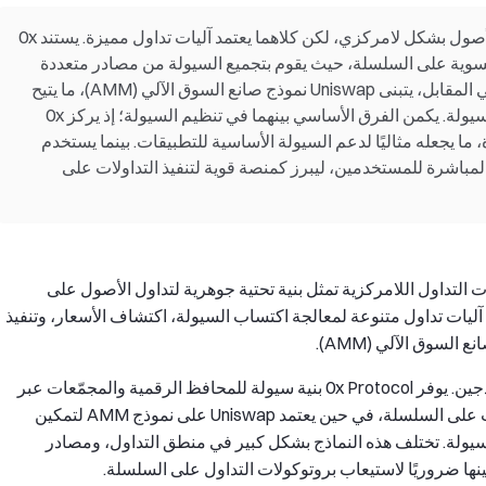
تم تصميم كل من 0x Protocol وUniswap لتداول الأصول بشكل لامركزي، لكن كلاهما يعتمد آليات تداول مميزة. يستند 0x
لة مع تسوية على السلسلة، حيث يقوم بتجميع السيولة من مصادر متعددة
لتوفير بنية تحتية للتداول للمحافظ ومنصات DEX. في المقابل، يتبنى Uniswap نموذج صانع السوق الآلي (AMM)، ما يتيح
مبادلات الأصول على السلسلة من خلال مجمعات السيولة. يكمن الفرق الأساسي بينهما في تنظيم السيولة؛ إذ يركز 0x
فاءة، ما يجعله مثاليًا لدعم السيولة الأساسية للتطبيقات. بينما يستخدم
لة المباشرة للمستخدمين، ليبرز كمنصة قوية لتنفيذ التداولات على
(DeFi)، أصبحت بروتوكولات التداول اللامركزية تمثل بنية تحتية جوهرية لتداول الأصول على
 آليات تداول متنوعة لمعالجة اكتساب السيولة، اكتشاف الأسعار، وتنفيذ
السوق الآلي (AMM).
وUniswap أبرز ممثلين لهذين النموذجين. يوفر 0x Protocol بنية سيولة للمحافظ الرقمية والمجمّعات عبر
الجمع بين بث الطلبات خارج السلسلة وتسوية التداولات على السلسلة، في حين يعتمد Uniswap على نموذج AMM لتمكين
ولة. تختلف هذه النماذج بشكل كبير في منطق التداول، ومصادر
نها ضروريًا لاستيعاب بروتوكولات التداول على السلسلة.