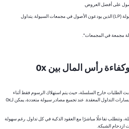
أما سيولة Uniswap فمصدرها الأساسي هو مزودو السيولة (LP) الذين يودعون الأصول في مجمعات السيولة. يتداول
كيف تختلف تكلفة الرسوم وكفاءة رأس المال بين 0x
ة من خلال بث الطلبات خارج السلسلة، حيث يتم استهلاك الرسوم فقط أثناء
التسوية. تعزز هذه البنية كفاءة رأس المال، خاصة في مسارات التداول المعقدة. عند تجميع مصادر سيولة متعددة، يمكن لـ0x
فهي كاملة على السلسلة، وتتطلب تفاعلًا مباشرًا مع العقود الذكية في كل تداول. رغم سهولة
ت ازدحام الشبكة.