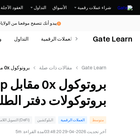
شراء عملات رقمية
الأسواق
التداول
العقود الآجلة
يبدو أنك تتصفح موقعنا من الولاي
Gate Learn
الدورات
العملات الرقمية
التداول
و
Gate Learn
مقالات ذات صلة
الفرق بين بروت
ونموذج AMM؟
بروتوكولات دفتر الطلبات
متوسط
العملات الرقمية
البلوكشين
(DeFi) التمويل اللامركزي
آخر تحديث
2026-04-29 03:48:20
مدة القراءة
:
5m