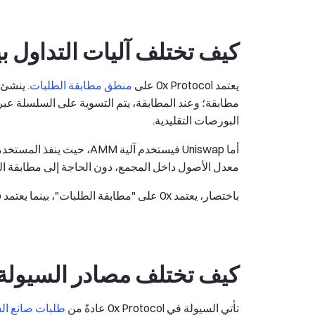
كيف تختلف آليات التداول بين 0x Protocol وswap
يعتمد 0x Protocol على
منطق مطابقة الطلبات
. ينشئ
مطابقة؛ وعند المطابقة، يتم التسوية على السلسلة عبر 
البورصات التقليدية.
أما Uniswap فيستخدم آلية M
معدل الأصول داخل المجمع، دون الحاجة إلى مطابقة ال
باختصار، يعتمد 0x على "مطابقة الطلبات"، بينما يعتمد Uniswap على "تسعير مجمع السيولة".
كيف تختلف مصادر السيولة بين 0x Protocol وp
تأتي السيولة في 0x Protocol عادةً من
طلبات صانع الس