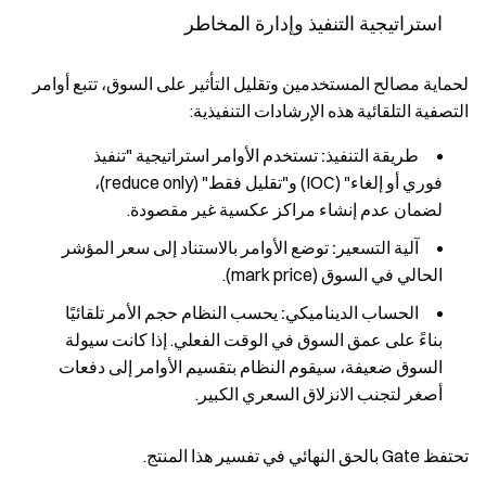
استراتيجية التنفيذ وإدارة المخاطر
لحماية مصالح المستخدمين وتقليل التأثير على السوق، تتبع أوامر
التصفية التلقائية هذه الإرشادات التنفيذية:
طريقة التنفيذ:
تستخدم الأوامر استراتيجية "تنفيذ
فوري أو إلغاء" (IOC) و"تقليل فقط" (reduce only)،
لضمان عدم إنشاء مراكز عكسية غير مقصودة.
آلية التسعير:
توضع الأوامر بالاستناد إلى سعر المؤشر
الحالي في السوق (mark price).
الحساب الديناميكي:
يحسب النظام حجم الأمر تلقائيًا
بناءً على عمق السوق في الوقت الفعلي. إذا كانت سيولة
السوق ضعيفة، سيقوم النظام بتقسيم الأوامر إلى دفعات
أصغر لتجنب الانزلاق السعري الكبير.
تحتفظ Gate بالحق النهائي في تفسير هذا المنتج.