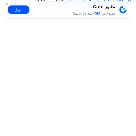
إفصاح المخاطر
و
اتفاقية المستخدم
الخاصة بـGate.
تطبيق Gate
تنزيل
موثوق من
45M
متداولًا عالميًا
نعم
لا
المقالات ذات الصلة
هامش خيارات Gate
وصف رسوم الخيارات
مقدمة حول قواعد تحديد تاريخ انتهاء صلاحية الخيارات
سجّل الآن لتحصل على فرصتك لربح ما يصل
إلى $10,000!
تسجيل