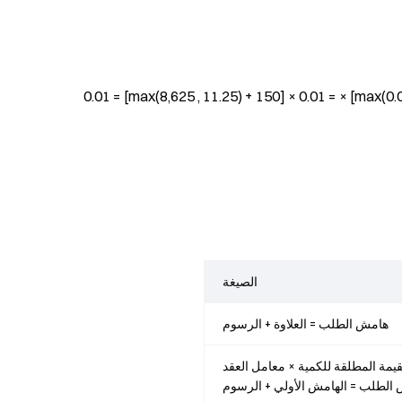
هامش الصيانة = [max(0.075×115,000 , 0.075×150) + 150] × 0.01 = [max(8,625 , 11.25) + 150] × 0.01 =
الصيغة
هامش الطلب = العلاوة + الرسوم
الطلب = الهامش الأولي + الرسوم