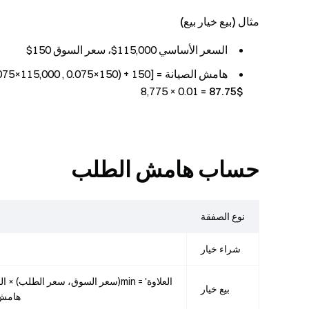
مثال (بيع خيار بيع)
السعر الأساسي 115,000$، سعر السوق 150$
8,775 × 0.01 =
87.75$
حساب هامش الطلب
نوع الصفقة
شراء خيار
العلاوة' = min(سعر السوق، سعر الطلب) × القيمة المطلقة للكمية × معامل العقد
بيع خيار
هامش 