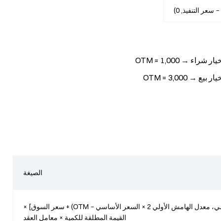
الصيغة
[max(معدل الهامش الأولي 1 × السعر الأساسي، معدل الهامش الأولي 2 × السعر الأساسي − OTM) + سعر السوق] ×
القيمة المطلقة للكمية × معامل العقد