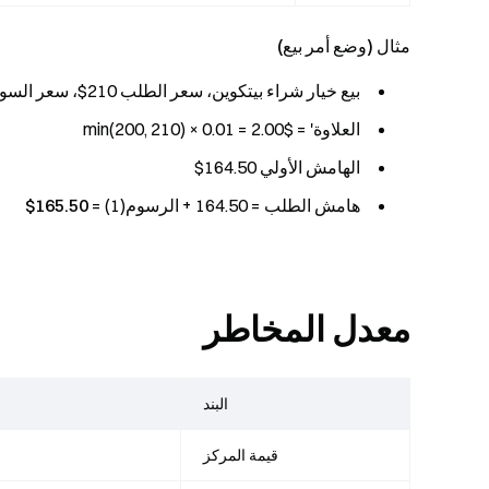
مثال (وضع أمر بيع)
بيع خيار شراء بيتكوين، سعر الطلب 210$، سعر السوق 200$
العلاوة' = min(200, 210) × 0.01 = 2.00$
الهامش الأولي 164.50$
هامش الطلب = 164.50 + الرسوم(1) =
165.50$
معدل المخاطر
البند
قيمة المركز