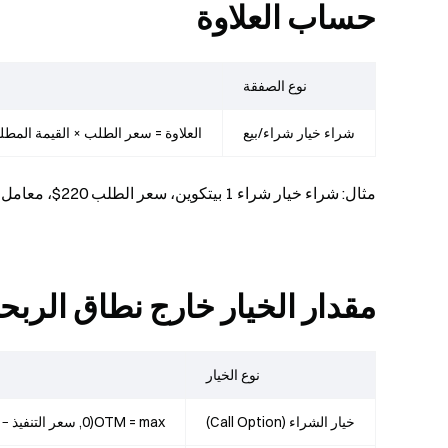
حساب العلاوة
نوع الصفقة
شراء خيار شراء/بيع
العلاوة = سعر الطلب × القيمة المطل
مثال
: شراء خيار شراء 1 بيتكوين، سعر الطلب 220$، معامل العقد 0.01: العلاوة = 220 × 1 × 0.01 =
مقدار الخيار خارج نطاق الربحية (M
نوع الخيار
خيار الشراء (Call Option)
OTM = max(0, سعر التنفيذ − السعر الأساسي)