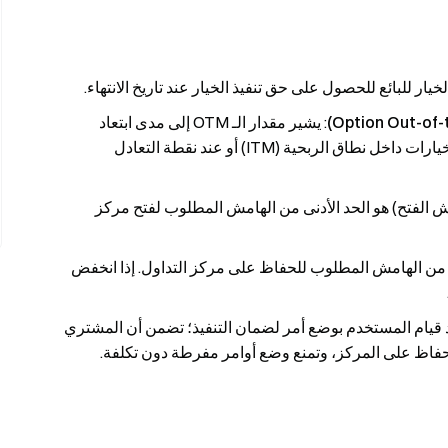
ار للبائع للحصول على حق تنفيذ الخيار عند تاريخ الانتهاء.
: يشير مقدار الـ OTM إلى مدى ابتعاد
الخيار خارج نطاق الربحية عن السعر الأساسي. بالنسبة لخيارات داخل نطاق الربحية (ITM) أو عند نقطة التعادل
ش الفتح) هو الحد الأدنى من الهامش المطلوب لفتح مركز
نى من الهامش المطلوب للحفاظ على مركز التداول. إذا انخفض
د قيام المستخدم بوضع أمر لضمان التنفيذ؛ تضمن أن المشتري
للحفاظ على المركز، وتمنع وضع أوامر مفرطة دون تكلفة.