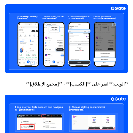
**الويب:** انقر على **[الكسب]** - **[مجمع الإطلاق]**